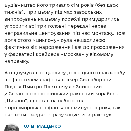
Будівництво його тривало сім років (без двох
тижнів). При цьому під час заводських
випробувань на цьому кораблі примудрились
угробити всі три головні передачі через
неправильне центрування під час монтажу. Тож
доля отого «Циклону» була нещасливою
фактично від народження і аж до проходження
у фарватері крейсера «москва» у відомому
напрямку.
А підсумував нещасливу долю цього плавзасобу
в ефірі телемарафону спікер Сил оборони
Півдня Дмитро Плетенчук: «Знищений
у Севастополі російський ракетний корабель
„Циклон“, що став на озброєння
Чорноморського флоту рф минулого року, так
і не встиг жодного разу запустити ракету».
ОЛЕГ МАЩЕНКО