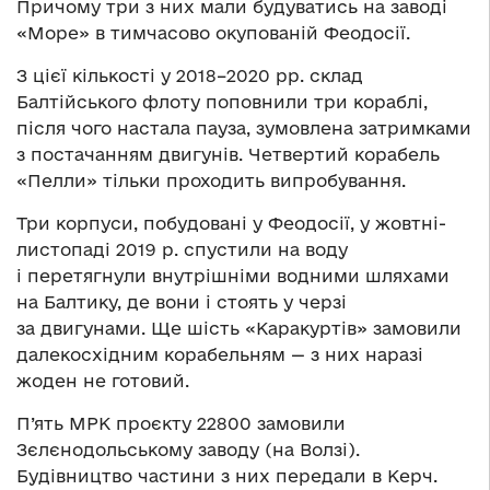
Причому три з них мали будуватись на заводі
«Море» в тимчасово окупованій Феодосії.
З цієї кількості у 2018–2020 рр. склад
Балтійського флоту поповнили три кораблі,
після чого настала пауза, зумовлена затримками
з постачанням двигунів. Четвертий корабель
«Пелли» тільки проходить випробування.
Три корпуси, побудовані у Феодосії, у жовтні-
листопаді 2019 р. спустили на воду
і перетягнули внутрішніми водними шляхами
на Балтику, де вони і стоять у черзі
за двигунами. Ще шість «Каракуртів» замовили
далекосхідним корабельням — з них наразі
жоден не готовий.
П’ять МРК проєкту 22800 замовили
Зєлєнодольському заводу (на Волзі).
Будівництво частини з них передали в Керч.