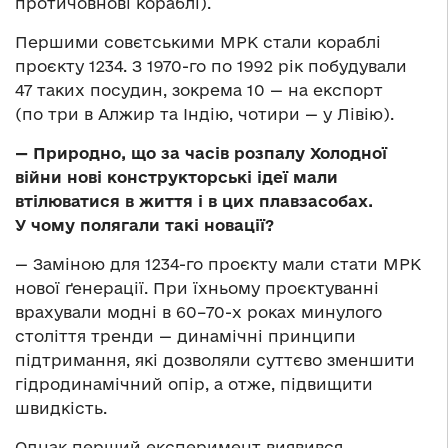
протичовнові кораблі).
Першими совєтськими МРК стали кораблі
проєкту 1234. З 1970-го по 1992 рік побудували
47 таких посудин, зокрема 10 — на експорт
(по три в Алжир та Індію, чотири — у Лівію).
— Природно, що за часів розпалу Холодної
війни нові конструкторські ідеї мали
втілюватися в життя і в цих плавзасобах.
У чому полягали такі новації?
— Заміною для 1234-го проєкту мали стати МРК
нової ґенерації. При їхньому проєктуванні
врахували модні в 60–70-х роках минулого
століття тренди — динамічні принципи
підтримання, які дозволяли суттєво зменшити
гідродинамічний опір, а отже, підвищити
швидкість.
Однак перший експеримент виявився