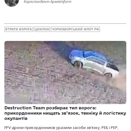
Кореспондент АрміяInform
ВТРАТИ ВОРОГА
ЦИКЛОН
ЧОРНОМОРСЬКИЙ ФЛОТ РФ
Destruction Team розбирає тил ворога:
прикордонники нищать зв’язок, техніку й логістику
окупантів
FPV-дрони прикордонників уразили засоби зв’язку, РЕБ і РЕР,