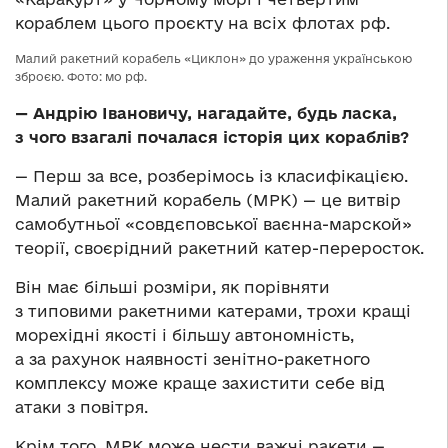
кораблем цього проєкту на всіх флотах рф.
Малий ракетний корабель «Циклон» до ураження українською
зброєю. Фото: мо рф.
— Андрію Івановичу, нагадайте, будь ласка,
з чого взагалі почалася історія цих кораблів?
— Перш за все, розберімось із класифікацією.
Малий ракетний корабель (МРК) — це витвір
самобутньої «совдєповської ваєнна-марской»
теорії, своєрідний ракетний катер-переросток.
Він має більші розміри, як порівняти
з типовими ракетними катерами, трохи кращі
морехідні якості і більшу автономність,
а за рахунок наявності зенітно-ракетного
комплексу може краще захистити себе від
атаки з повітря.
Крім того, МРК може нести важчі ракети —