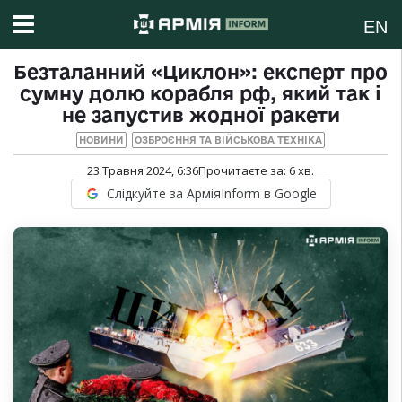
EN
Безталанний «Циклон»: експерт про
сумну долю корабля рф, який так і
не запустив жодної ракети
НОВИНИ
ОЗБРОЄННЯ ТА ВІЙСЬКОВА ТЕХНІКА
23 Травня 2024, 6:36
Прочитаєте за:
6
хв.
Слідкуйте за АрміяInform в Google