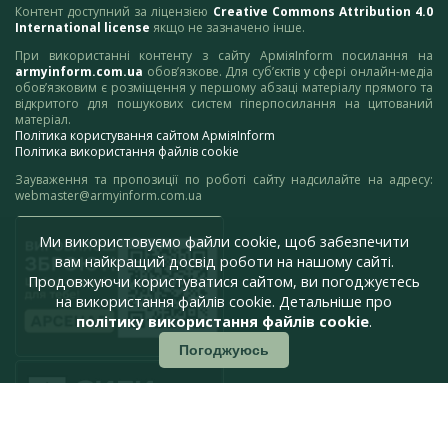
Контент доступний за ліцензією
Creative Commons Attribution 4.0
International license
якщо не зазначено інше.
При використанні контенту з сайту АрміяInform посилання на
armyinform.com.ua
обов’язкове. Для суб’єктів у сфері онлайн-медіа
обов’язковим є розміщення у першому абзаці матеріалу прямого та
відкритого для пошукових систем гіперпосилання на цитований
матеріал.
Політика користування сайтом АрміяInform
Політика використання файлів cookie
Зауваження та пропозиції по роботі сайту надсилайте на адресу:
webmaster@armyinform.com.ua
Ми використовуємо файли cookie, щоб забезпечити
вам найкращий досвід роботи на нашому сайті.
Продовжуючи користуватися сайтом, ви погоджуєтесь
на використання файлів cookie. Детальніше про
політику використання файлів cookie
.
Погоджуюсь