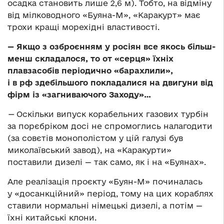
осадка становить лише 2,6 м). Тобто, на відміну
від мілководного «Буяна-М», «Каракурт» має
трохи кращі морехідні властивості.
— Якщо з озброєнням у росіян все якось більш-
менш складалося, то от «серця» їхніх
плавзасобів періодично «барахлили»,
і в рф здебільшого покладалися на двигуни від
фірм із «загниваючого Заходу»…
—
Оскільки випуск корабельних газових турбін
за порєбріком досі не спромоглись налагодити
(за совєтів монополістом у цій галузі був
миколаївський завод), на «Каракурти»
поставили дизелі — так само, як і на «Буянах».
Але реалізація проєкту «Буян-М» починалась
у «досанкційний» період, тому на цих кораблях
ставили нормальні німецькі дизелі, а потім —
їхні китайські клони.