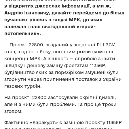
у відкритих джерелах інформації, а ми ж,
Андрію Івановичу, давайте перейдемо до більш
сучасних рішень в галузі МРК, до яких
належав і наш сьогоднішній «герой-
потопельник».
— Проєкт 22800, згаданий у зведенні ГШ ЗСУ,
став, з одного боку, логічним розвитком цієї
концепції МРК. А з іншого — спробою знайти
швидку і дешеву заміну фрегатам 11356Р,
будівництво яких за порєбріком змушені були
згорнути через припинення поставок з України
газових турбін.
На проєкті 22800 застосували скріпні дизелі,
але й з ними були проблеми. Та про це трохи
згодом.
Фактично «Каракурт» є заміною проєкту 11356Р