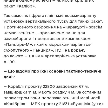
лише в одному аспекті — як носій крилатих
ракет «Калібр».
Так само, як і фрегат, він має восьмизарядну
установку вертикального пуску для таких ракет.
Протичовного озброєння на «Каракурті» зовсім
немає, зенітне — призначене лише для
самооборони і представлене комплексом
«Панцирь-М», який є морським варіантом
сухопутного «Панциря». Ну, і на додачу
до всього — 100-мм артилерійська установка
А-190.
— Що відомо про їхні основні тактико-технічні
дані?
— Кораблі проєкту 22800 завдовжки 67 м,
завширшки 11 м, мають осадку 4 м. За останнім
параметром вони переважають інші малі носії
«Калібрів» — МРК проєкту 21631 «Буян-М» (у тих