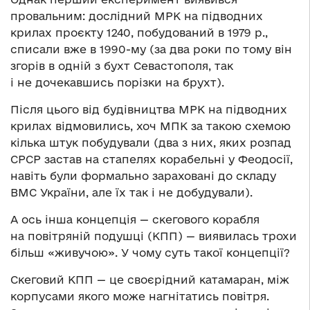
провальним: дослідний МРК на підводних
крилах проєкту 1240, побудований в 1979 р.,
списали вже в 1990-му (за два роки по тому він
згорів в одній з бухт Севастополя, так
і не дочекавшись порізки на брухт).
Після цього від будівництва МРК на підводних
крилах відмовились, хоч МПК за такою схемою
кілька штук побудували (два з них, яких розпад
СРСР застав на стапелях корабельні у Феодосії,
навіть були формально зараховані до складу
ВМС України, але їх так і не добудували).
А ось інша концепція — скегового корабля
на повітряній подушці (КПП) — виявилась трохи
більш «живучою». У чому суть такої концепції?
Скеговий КПП — це своєрідний катамаран, між
корпусами якого може нагнітатись повітря.