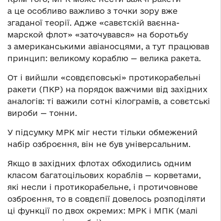
а це особливо важливо з точки зору вже
згаданої теорії. Адже «савєтскій ваєнна-
марской флот» «заточувався» на боротьбу
з американськими авіаносцями, а тут працював
принцип: великому кораблю — велика ракета.
От і вийшли «совдєповські» протикорабельні
ракети (ПКР) на порядок важчими від західних
аналогів: ті важили сотні кілограмів, а совєтські
вироби — тонни.
У підсумку МРК міг нести тільки обмежений
набір озброєння, він не був універсальним.
Якщо в західних флотах обходились одним
класом багатоцільових кораблів — корветами,
які несли і протикорабельне, і протичовнове
озброєння, то в совдєпії довелось розподіляти
ці функції по двох окремих: МРК і МПК (малі