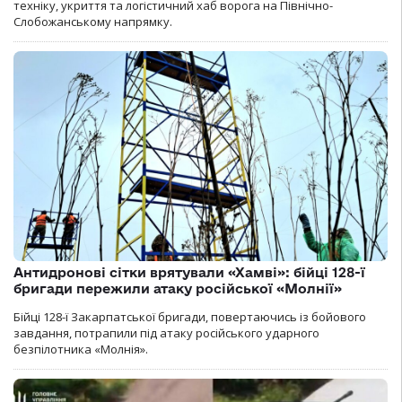
техніку, укриття та логістичний хаб ворога на Північно-
Слобожанському напрямку.
Антидронові сітки врятували «Хамві»: бійці 128-ї
бригади пережили атаку російської «Молнії»
Бійці 128-ї Закарпатської бригади, повертаючись із бойового
завдання, потрапили під атаку російського ударного
безпілотника «Молнія».