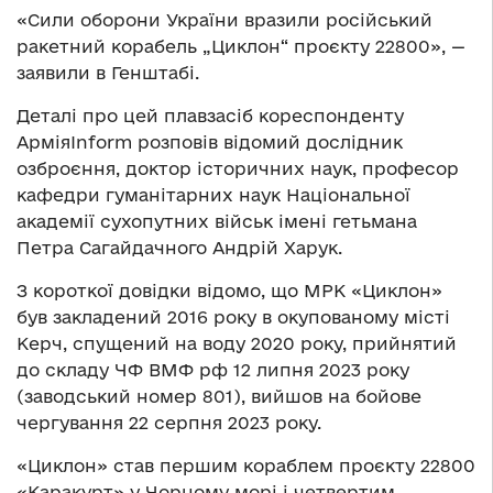
«Сили оборони України вразили російський
ракетний корабель „Циклон“ проєкту 22800», —
заявили в Генштабі.
Деталі про цей плавзасіб кореспонденту
АрміяInform розповів відомий дослідник
озброєння, доктор історичних наук, професор
кафедри гуманітарних наук Національної
академії сухопутних військ імені гетьмана
Петра Сагайдачного Андрій Харук.
З короткої довідки відомо, що МРК «Циклон»
був закладений 2016 року в окупованому місті
Керч, спущений на воду 2020 року, прийнятий
до складу ЧФ ВМФ рф 12 липня 2023 року
(заводський номер 801), вийшов на бойове
чергування 22 серпня 2023 року.
«Циклон» став першим кораблем проєкту 22800
«Каракурт» у Чорному морі і четвертим