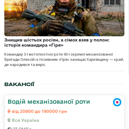
Знищив шістьох росіян, а сімох взяв у полон:
історія командира «Гіря»
Командир 3-ї мотопіхотної роти 43-ї окремої механізованої
бригади Олексій із позивним «Гіря» захищає Харківщину — край,
де народився та виріс.
ВАКАНСІЇ
Водій механізованої роти
від 20800 до 190000 грн
Вся Україна