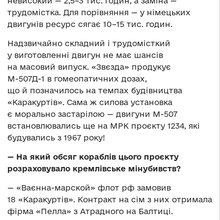
невисокий — 2,5–3 тис. годин, а заміна —
трудомістка. Для порівняння — у німецьких
двигунів ресурс сягає 10–15 тис. годин.
Надзвичайно складний і трудомісткий
у виготовленні двигун не має шансів
на масовий випуск. «Звєзда» продукує
М-507Д-1 в гомеопатичних дозах,
що й позначилось на темпах будівництва
«Каракуртів». Сама ж силова установка
є морально застарілою — двигуни М-507
встановлювались ще на МРК проєкту 1234, які
будувались з 1967 року!
— На який обсяг кораблів цього проєкту
розраховувало кремлівське мінубивств?
— «Ваєнна-марской» флот рф замовив
18 «Каракуртів». Контракт на сім з них отримала
фірма «Пелла» з Атрадного на Балтиці.