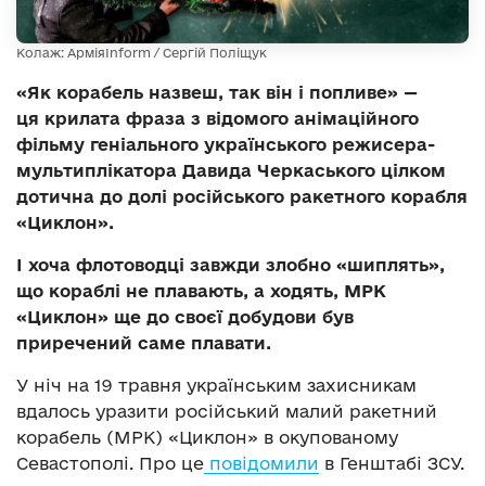
Колаж: АрміяInform / Сергій Поліщук
«Як корабель назвеш, так він і попливе» —
ця крилата фраза з відомого анімаційного
фільму геніального українського режисера-
мультиплікатора Давида Черкаського цілком
дотична до долі російського ракетного корабля
«Циклон».
І хоча флотоводці завжди злобно «шиплять»,
що кораблі не плавають, а ходять, МРК
«Циклон» ще до своєї добудови був
приречений саме плавати.
У ніч на 19 травня українським захисникам
вдалось уразити російський малий ракетний
корабель (МРК) «Циклон» в окупованому
Севастополі. Про це
повідомили
в Генштабі ЗСУ.