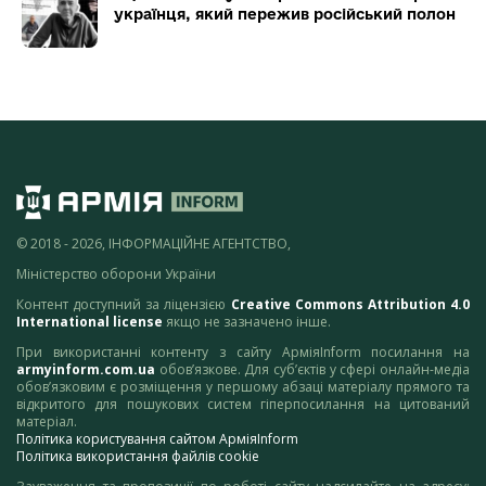
українця, який пережив російський полон
© 2018 - 2026, ІНФОРМАЦІЙНЕ АГЕНТСТВО,
Міністерство оборони України
Контент доступний за ліцензією
Creative Commons Attribution 4.0
International license
якщо не зазначено інше.
При використанні контенту з сайту АрміяInform посилання на
armyinform.com.ua
обов’язкове. Для суб’єктів у сфері онлайн-медіа
обов’язковим є розміщення у першому абзаці матеріалу прямого та
відкритого для пошукових систем гіперпосилання на цитований
матеріал.
Політика користування сайтом АрміяInform
Політика використання файлів cookie