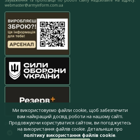
Зауваження та пропозиції по роботі сайту надсилайте на адресу:
webmaster@armyinform.com.ua
Ми використовуємо файли cookie, щоб забезпечити
вам найкращий досвід роботи на нашому сайті.
Продовжуючи користуватися сайтом, ви погоджуєтесь
press@armyinform.com.ua
на використання файлів cookie. Детальніше про
політику використання файлів cookie
.