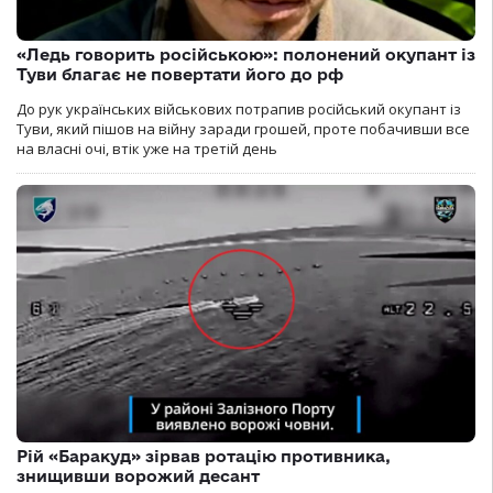
«Ледь говорить російською»: полонений окупант із
Туви благає не повертати його до рф
До рук українських військових потрапив російський окупант із
Туви, який пішов на війну заради грошей, проте побачивши все
на власні очі, втік уже на третій день
Рій «Баракуд» зірвав ротацію противника,
знищивши ворожий десант