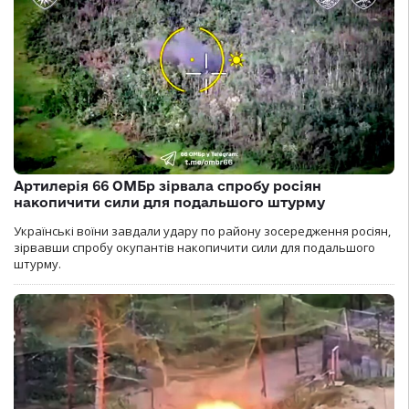
Артилерія 66 ОМБр зірвала спробу росіян
накопичити сили для подальшого штурму
Українські воїни завдали удару по району зосередження росіян,
зірвавши спробу окупантів накопичити сили для подальшого
штурму.