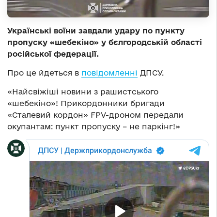
Українські воїни завдали удару по пункту
пропуску «шебекіно» у бєлгородській області
російської федерації.
Про це йдеться в
повідомленні
ДПСУ.
«Найсвіжіші новини з рашистського
«шебекіно»! Прикордонники бригади
«Сталевий кордон» FPV-дроном передали
окупантам: пункт пропуску – не паркінг!»