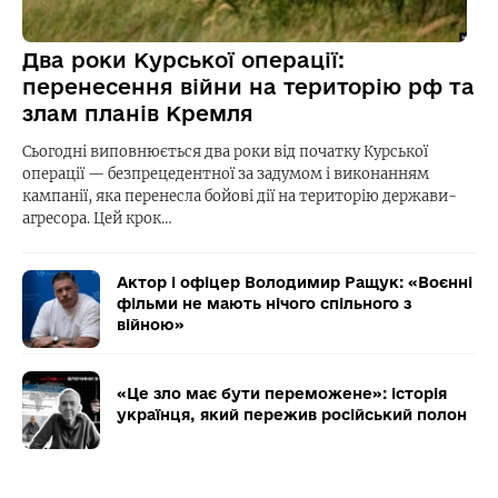
Два роки Курської операції:
перенесення війни на територію рф та
злам планів Кремля
Сьогодні виповнюється два роки від початку Курської
операції — безпрецедентної за задумом і виконанням
кампанії, яка перенесла бойові дії на територію держави-
агресора. Цей крок…
Актор і офіцер Володимир Ращук: «Воєнні
фільми не мають нічого спільного з
війною»
«Це зло має бути переможене»: історія
українця, який пережив російський полон