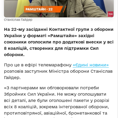
Станіслав Гайдер
На 22-му засіданні Контактної групи з оборони
України у форматі «Рамштайн» західні
союзники оголосили про додаткові внески у всі
8 коаліцій, створених для підтримки Сил
оборони.
Про це в ефірі телемарафону
«Єдині новини»
розповів заступник Міністра оборони Станіслав
Гайдер.
«З партнерами ми обговорювали потреби
Збройних Сил України. Не можу оголошувати
всі деталі, але були оголошені пакети у розрізі
всіх 8 коаліцій, зокрема інтегрованої оборони,
протиповітряної, авіаційної, бронетанкової та