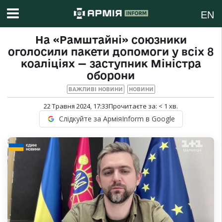
EN
На «Рамштайні» союзники
оголосили пакети допомоги у всіх 8
коаліціях — заступник Міністра
оборони
ВАЖЛИВІ НОВИНИ
НОВИНИ
22 Травня 2024, 17:33
Прочитаєте за:
< 1
хв.
Слідкуйте за АрміяInform в Google