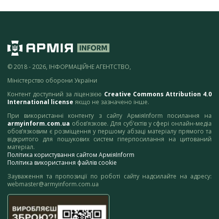
© 2018 - 2026, ІНФОРМАЦІЙНЕ АГЕНТСТВО,
Міністерство оборони України
Контент доступний за ліцензією
Creative Commons Attribution 4.0
International license
якщо не зазначено інше.
При використанні контенту з сайту АрміяInform посилання на
armyinform.com.ua
обов’язкове. Для суб’єктів у сфері онлайн-медіа
обов’язковим є розміщення у першому абзаці матеріалу прямого та
відкритого для пошукових систем гіперпосилання на цитований
матеріал.
Політика користування сайтом АрміяInform
Політика використання файлів cookie
Зауваження та пропозиції по роботі сайту надсилайте на адресу:
webmaster@armyinform.com.ua