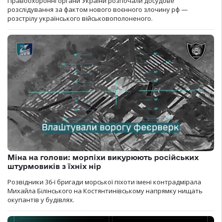
Правоохоронні органи України розпочали досудове
розслідування за фактом нового воєнного злочину рф —
розстрілу українського військовополоненого.
Міна на голови: морпіхи викурюють російських
штурмовиків з їхніх нір
Розвідники 36-ї бригади морської піхоти імені контрадмірала
Михайла Білінського на Костянтинівському напрямку нищать
окупантів у будівлях.