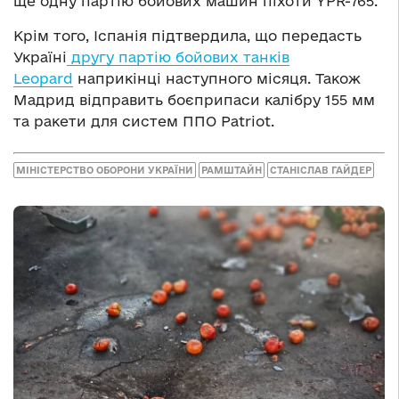
ще одну партію бойових машин піхоти YPR-765.
Крім того, Іспанія підтвердила, що передасть
Україні
другу партію бойових танків
Leopard
наприкінці наступного місяця. Також
Мадрид відправить боєприпаси калібру 155 мм
та ракети для систем ППО Patriot.
МІНІСТЕРСТВО ОБОРОНИ УКРАЇНИ
РАМШТАЙН
СТАНІСЛАВ ГАЙДЕР