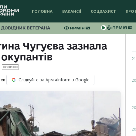
ГОЛОВНА
ВАКАНСІЇ
СОЦЗАХИСТ
ПРО 
ДОВІДНИК ВЕТЕРАНА
ина Чугуєва зазнала
 окупантів
21
НОВИНИ
Слідкуйте за АрміяInform в Google
хв.
20
20
20