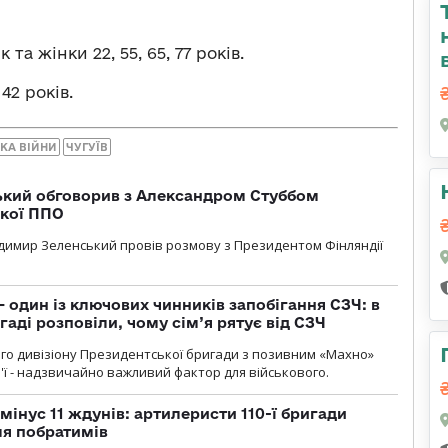
а жінки 22, 55, 65, 77 років.
42 років.
ІКА ВІЙНИ
ЧУГУЇВ
кий обговорив з Александром Стуббом
ької ППО
димир Зеленський провів розмову з Президентом Фінляндії
 один із ключових чинників запобігання СЗЧ: в
аді розповіли, чому сім’я рятує від СЗЧ
го дивізіону Президентської бригади з позивним «Махно»
м'ї - надзвичайно важливий фактор для військового.
мінус 11 ждунів: артилеристи 110-ї бригади
ля побратимів