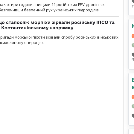
а чотири години знищили 11 російських FPV-дронів, які
абезпечивши безпечний рух українських підрозділів.
що сталося»: морпіхи зірвали російську ІПСО та
а Костянтинівському напрямку
бригади морської піхоти зірвали спробу російських військових
сихологічну операцію.