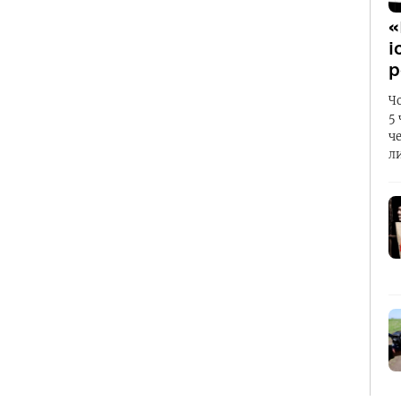
«
і
р
Ч
5
ч
л