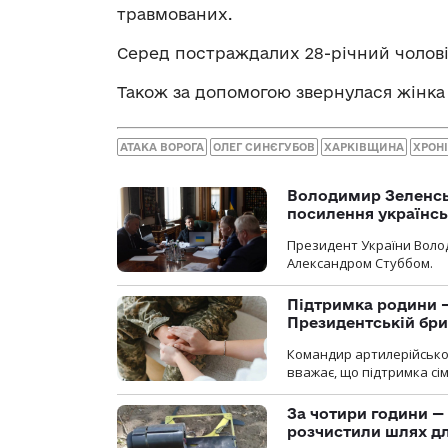
травмованих.
Серед постраждалих 28-річний чоловік т
Також за допомогою звернулася жінка 
АТАКА ВОРОГА
ОЛЕГ СИНЄГУБОВ
ХАРКІВЩИНА
ХРОН
Володимир Зеленсь
посилення українс
Президент України Воло
Александром Стуббом.
Підтримка родини —
Президентській бриг
Командир артилерійсько
вважає, що підтримка сі
За чотири години — 
розчистили шлях д