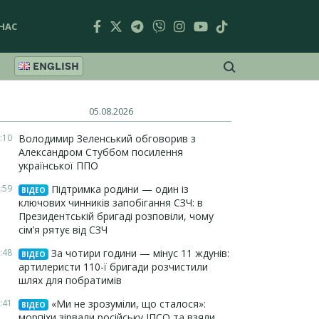
НАС
ENGLISH
05.08.2026
:10
Володимир Зеленський обговорив з
Александром Стуббом посилення
української ППО
:59
Підтримка родини — один із
ВІДЕО
ключових чинників запобігання СЗЧ: в
Президентській бригаді розповіли, чому
сім’я рятує від СЗЧ
:48
За чотири години — мінус 11 ждунів:
ВІДЕО
артилеристи 110-ї бригади розчистили
шлях для побратимів
:41
«Ми не зрозуміли, що сталося»:
ВІДЕО
морпіхи зірвали російську ІПСО та взяли