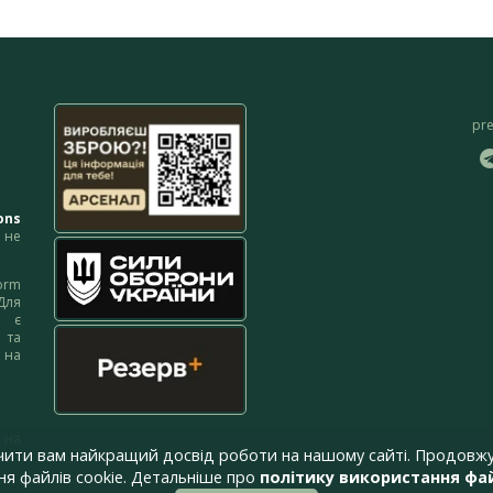
pr
ons
не
orm
Для
м є
 та
 на
 на
чити вам найкращий досвід роботи на нашому сайті. Продовжу
я файлів cookie. Детальніше про
політику використання фай