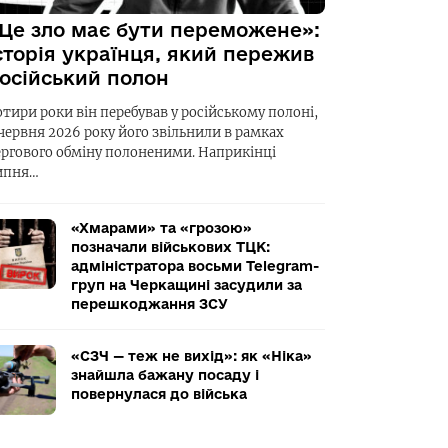
Це зло має бути переможене»:
сторія українця, який пережив
осійський полон
отири роки він перебував у російському полоні,
 червня 2026 року його звільнили в рамках
ергового обміну полоненими. Наприкінці
ипня…
«Хмарами» та «грозою»
позначали військових ТЦК:
адміністратора восьми Telegram-
груп на Черкащині засудили за
перешкоджання ЗСУ
«СЗЧ — теж не вихід»: як «Ніка»
знайшла бажану посаду і
повернулася до війська