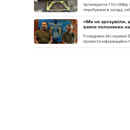
Артилеристи 110-ї ОМБр з
перебували в засідці, з
«Ми не зрозуміли, 
взяли полонених н
Розвідники 36-ї окремої 
провести інформаційно-п