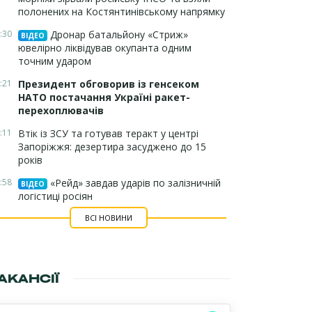
полонених на Костянтинівському напрямку
:30
Дронар батальйону «Стриж»
ВІДЕО
ювелірно ліквідував окупанта одним
точним ударом
:21
Президент обговорив із генсеком
НАТО постачання Україні ракет-
перехоплювачів
:11
Втік із ЗСУ та готував теракт у центрі
Запоріжжя: дезертира засуджено до 15
років
:58
«Рейд» завдав ударів по залізничній
ВІДЕО
логістиці росіян
ВСІ НОВИНИ
АКАНСІЇ