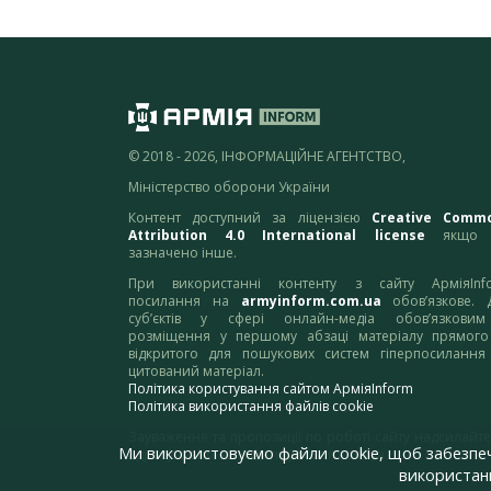
© 2018 - 2026, ІНФОРМАЦІЙНЕ АГЕНТСТВО,
Міністерство оборони України
Контент доступний за ліцензією
Creative Comm
Attribution 4.0 International license
якщо 
зазначено інше.
При використанні контенту з сайту АрміяInf
посилання на
armyinform.com.ua
обов’язкове. 
суб’єктів у сфері онлайн-медіа обов’язкови
розміщення у першому абзаці матеріалу прямого
відкритого для пошукових систем гіперпосилання
цитований матеріал.
Політика користування сайтом АрміяInform
Політика використання файлів cookie
Зауваження та пропозиції по роботі сайту надсилайте
Ми використовуємо файли cookie, щоб забезпе
адресу:
webmaster@armyinform.com.ua
використанн