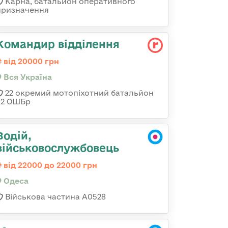
Карна, батальйон оперативного
призначення
Командир відділення
від 20000 грн
Вся Україна
22 окремий мотопіхотний батальйон
92 ОШБр
Водій,
військовослужбовець
від 22000 до 22000 грн
Одеса
Військова частина А0528