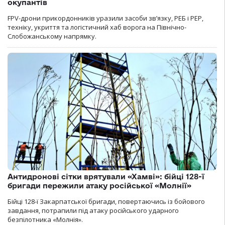
окупантів
FPV-дрони прикордонників уразили засоби зв’язку, РЕБ і РЕР,
техніку, укриття та логістичний хаб ворога на Північно-
Слобожанському напрямку.
Антидронові сітки врятували «Хамві»: бійці 128-ї
бригади пережили атаку російської «Молнії»
Бійці 128-ї Закарпатської бригади, повертаючись із бойового
завдання, потрапили під атаку російського ударного
безпілотника «Молнія».