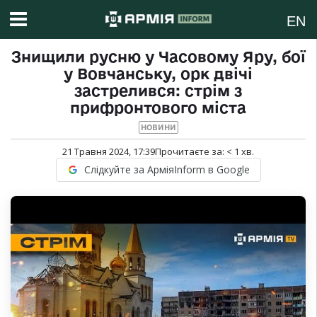
EN
Знищили русню у Часовому Яру, бої
у Вовчанську, орк двічі
застрелився: стрім з
прифронтового міста
НОВИНИ
21 Травня 2024, 17:39
Прочитаєте за:
< 1
хв.
Слідкуйте за АрміяInform в Google