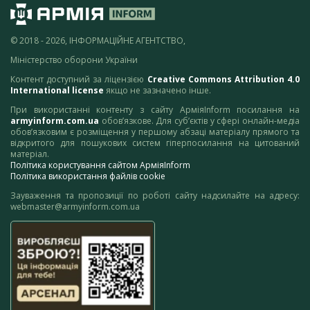
© 2018 - 2026, ІНФОРМАЦІЙНЕ АГЕНТСТВО,
Міністерство оборони України
Контент доступний за ліцензією
Creative Commons Attribution 4.0
International license
якщо не зазначено інше.
При використанні контенту з сайту АрміяInform посилання на
armyinform.com.ua
обов’язкове. Для суб’єктів у сфері онлайн-медіа
обов’язковим є розміщення у першому абзаці матеріалу прямого та
відкритого для пошукових систем гіперпосилання на цитований
матеріал.
Політика користування сайтом АрміяInform
Політика використання файлів cookie
Зауваження та пропозиції по роботі сайту надсилайте на адресу:
webmaster@armyinform.com.ua