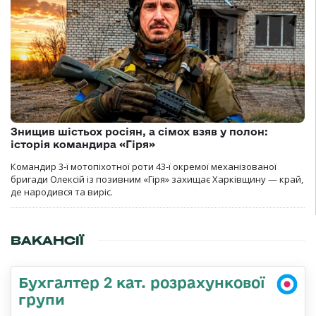
Знищив шістьох росіян, а сімох взяв у полон:
історія командира «Гіря»
Командир 3-ї мотопіхотної роти 43-ї окремої механізованої
бригади Олексій із позивним «Гіря» захищає Харківщину — край,
де народився та виріс.
ВАКАНСІЇ
Бухгалтер 2 кат. розрахункової
групи