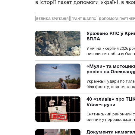
в історії пакет допомоги Україні, в яко
ВЕЛИКА БРИТАНІЯ
ГРАНТ ШАППС
ДОПОМОГА ПАРТНЕР
Уражено РЛС у Крим
БПЛА
У ніч на 7 серпня 2026 
виявлення поблизу Оленів
«Мули» та мотоцикл
росіян на Олексан
Українські удари по тила
біля фронту, водночас в
40 «зливів» про ТЦК
Viber-групи
Снятинський районний су
винним у перешкоджанні 
Документи намагали