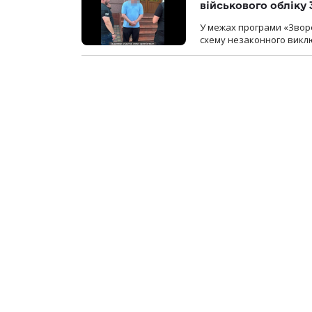
військового обліку
У межах програми «Зворо
схему незаконного виключ