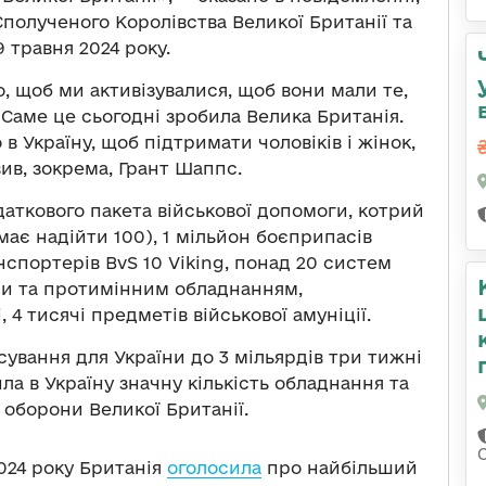
Сполученого Королівства Великої Британії та
9 травня 2024 року.
о, щоб ми активізувалися, щоб вони мали те,
 Саме це сьогодні зробила Велика Британія.
 Україну, щоб підтримати чоловіків і жінок,
ив, зокрема, Грант Шаппс.
даткового пакета військової допомоги, котрий
має надійти 100), 1 мільйон боєприпасів
нспортерів BvS 10 Viking, понад 20 систем
ами та протимінним обладнанням,
 4 тисячі предметів військової амуніції.
сування для України до 3 мільярдів три тижні
ла в Україну значну кількість обладнання та
 оборони Великої Британії.
2024 року Британія
оголосила
про найбільший