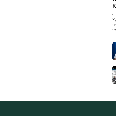
К
С
К
і 
н