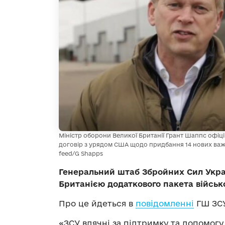
Міністр оборони Великої Британії Грант Шаппс офі
договір з урядом США щодо придбання 14 нових важки
feed/G Shapps
Генеральний штаб Збройних Сил Укра
Британією додаткового пакета військ
Про це йдеться в
повідомленні
ГШ ЗСУ
«ЗСУ вдячні за підтримку та допомогу 