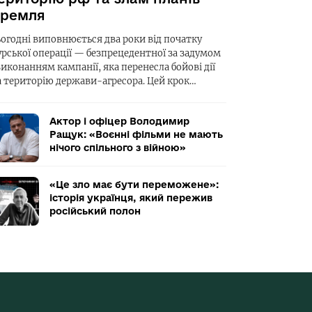
ремля
ьогодні виповнюється два роки від початку
урської операції — безпрецедентної за задумом
виконанням кампанії, яка перенесла бойові дії
а територію держави-агресора. Цей крок…
Актор і офіцер Володимир
Ращук: «Воєнні фільми не мають
нічого спільного з війною»
«Це зло має бути переможене»:
історія українця, який пережив
російський полон