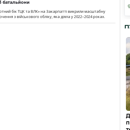
 3 батальйони
тний бік ТЦК та ВЛК» на Закарпатті викрили масштабну
ення з військового обліку, яка діяла у 2022–2024 роках.
П
Д
п
т