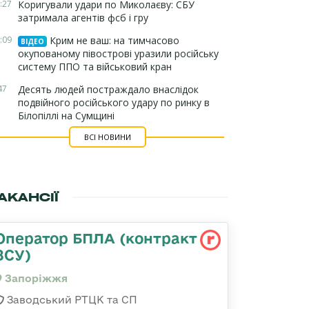
:27
Коригували удари по Миколаєву: СБУ
затримала агентів фсб і гру
:09
Крим не ваш: на тимчасово
ВІДЕО
окупованому півострові уразили російську
систему ППО та військовий кран
47
Десять людей постраждало внаслідок
подвійного російського удару по ринку в
Білопіллі на Сумщині
ВСІ НОВИНИ
АКАНСІЇ
Оператор БПЛА (контракт
ЗСУ)
Запоріжжя
Заводський РТЦК та СП