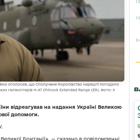
10
10
9:
ційно оголосив, що Сполучене Королівство нарешті погодило
В
х гелікоптерів H-47 Chinook Extended Range (ER). Фото: X
їни відреагував на надання Україні Великою
ової допомоги.
.
Великої Британії», — сказано в повідомленні,