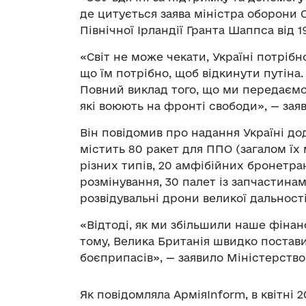
де цитується заява міністра оборони 
Північної Ірландії Гранта Шаппса від 1
«Світ не може чекати, Україні потрібн
що їм потрібно, щоб відкинути путіна.
Повний виклад того, що ми передаємо в
які воюють на фронті свободи», — заяв
Він повідомив про надання Україні до
містить 80 ракет для ППО (загалом їх 
різних типів, 20 амфібійних бронетра
розмінування, 30 палет із запчастин
розвідувальні дрони великої дальності,
«Відтоді, як ми збільшили наше фінан
тому, Велика Британія швидко постави
боєприпасів», — заявило Міністерство
Як повідомляла АрміяInform, в квітні 