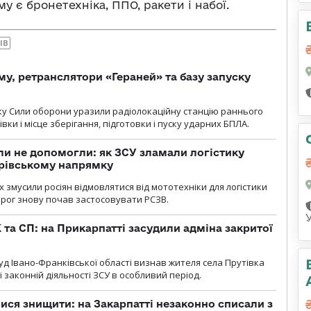
му є бронетехніка, ППО, ракети і набої.
ІВ
у, ретранслятори «Гераней» та базу запуску
року Сили оборони уразили радіолокаційну станцію раннього
ки і місце зберігання, підготовки і пуску ударних БПЛА.
и не допомогли: як ЗСУ зламали логістику
дрівському напрямку
х змусили росіян відмовлятися від мототехніки для логістики
орог знову почав застосовувати РСЗВ.
 та СП: на Прикарпатті засудили адміна закритої
д Івано-Франківської області визнав жителя села Прутівка
законній діяльності ЗСУ в особливий період.
ся знищити: на Закарпатті незаконно списали з