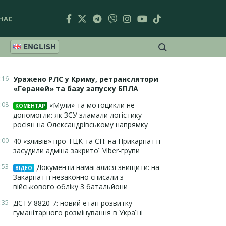
НАС
ENGLISH
:16
Уражено РЛС у Криму, ретранслятори
«Гераней» та базу запуску БПЛА
:08
«Мули» та мотоцикли не
КОМЕНТАР
допомогли: як ЗСУ зламали логістику
росіян на Олександрівському напрямку
:00
40 «зливів» про ТЦК та СП: на Прикарпатті
засудили адміна закритої Viber-групи
:53
Документи намагалися знищити: на
ВІДЕО
Закарпатті незаконно списали з
військового обліку 3 батальйони
:35
ДСТУ 8820-7: новий етап розвитку
гуманітарного розмінування в Україні