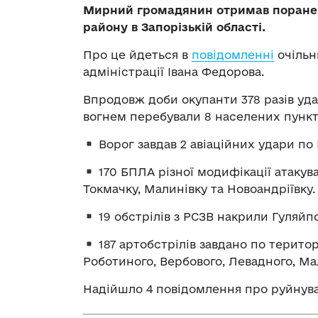
Мирний громадянин отримав пораненн
району в Запорізькій області.
Про це йдеться в
повідомленні
очільни
адміністрації Івана Федорова.
Впродовж доби окупанти 378 разів уда
вогнем перебували 8 населених пункт
Ворог завдав 2 авіаційних удари по 
170 БПЛА різної модифікації атакув
Токмачку, Малинівку та Новоандріївку.
19 обстрілів з РСЗВ накрили Гуляйп
187 артобстрілів завдано по територ
Роботиного, Вербового, Левадного, Ма
Надійшло 4 повідомлення про руйнув