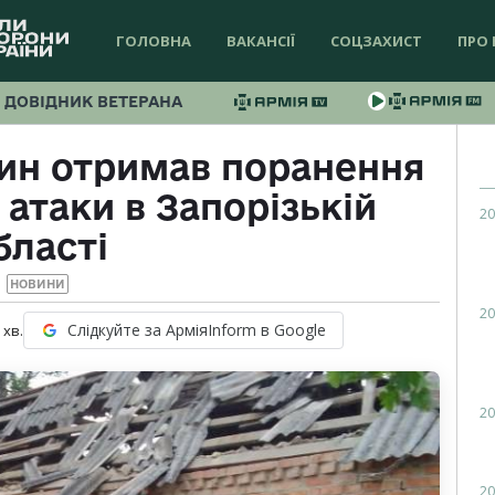
ГОЛОВНА
ВАКАНСІЇ
СОЦЗАХИСТ
ПРО 
ДОВІДНИК ВЕТЕРАНА
ин отримав поранення
 атаки в Запорізькій
20
бласті
НОВИНИ
20
Слідкуйте за АрміяInform в Google
хв.
20
20