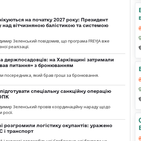
чікуються на початку 2027 року: Президент
у над вітчизняною балістикою та системою
димир Зеленський повідомив, що програма FREYJA вже
ної реалізації.
а держпосадовців: на Харківщині затримали
ував питання» з бронюванням
и посередника, який брав гроші за бронювання.
підготувати спеціальну санкційну операцію
 ОПК
димир Зеленський провів координаційну нараду щодо
 росії.
i розгромили логістику окупантів: уражено
С і транспорт
1-ї окремої аеромобільної Слобожанської бригади на