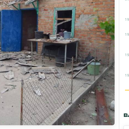
19
19
19
19
В