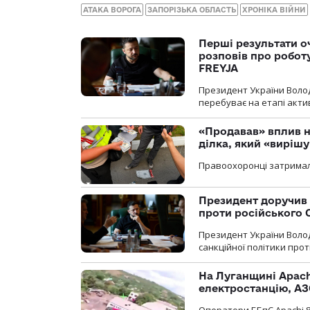
АТАКА ВОРОГА
ЗАПОРІЗЬКА ОБЛАСТЬ
ХРОНІКА ВІЙНИ
Перші результати о
розповів про робот
FREYJA
Президент України Воло
перебуває на етапі актив
«Продавав» вплив н
ділка, який «виріш
Правоохоронці затримал
Президент доручив 
проти російського
Президент України Воло
санкційної політики проти
На Луганщині Apach
електростанцію, АЗ
Оператори ББпС Apachi 8