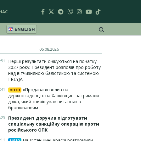
НАС
ENGLISH
06.08.2026
:51
Перші результати очікуються на початку
2027 року: Президент розповів про роботу
над вітчизняною балістикою та системою
FREYJA
:41
«Продавав» вплив на
ФОТО
держпосадовців: на Харківщині затримали
ділка, який «вирішував питання» з
бронюванням
:25
Президент доручив підготувати
спеціальну санкційну операцію проти
російського ОПК
:11
На Луганщині Apachi розгромили
ВІДЕО