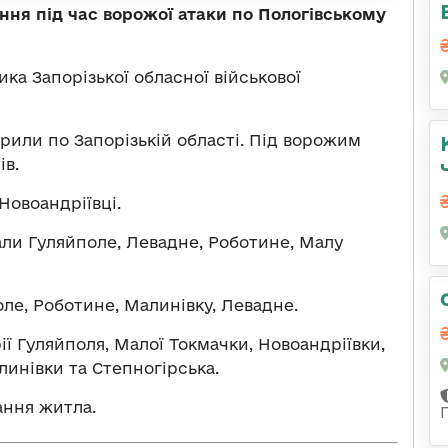
я під час ворожої атаки по Пологівському
ка Запорізької обласної військової
рили по Запорізькій області. Під ворожим
ів.
Новоандріївці.
али Гуляйполе, Левадне, Роботине, Малу
оле, Роботине, Малинівку, Левадне.
ії Гуляйполя, Малої Токмачки, Новоандріївки,
линівки та Степногірська.
ання житла.