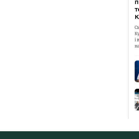
п
т
К
С
К
і 
н