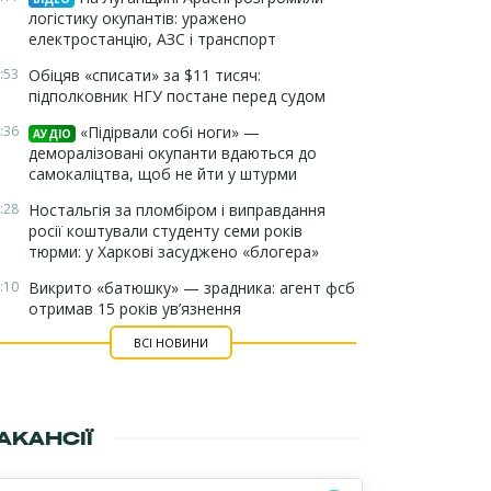
логістику окупантів: уражено
електростанцію, АЗС і транспорт
:53
Обіцяв «списати» за $11 тисяч:
підполковник НГУ постане перед судом
:36
«Підірвали собі ноги» —
АУДІО
деморалізовані окупанти вдаються до
самокаліцтва, щоб не йти у штурми
:28
Ностальгія за пломбіром і виправдання
росії коштували студенту семи років
тюрми: у Харкові засуджено «блогера»
:10
Викрито «батюшку» — зрадника: агент фсб
отримав 15 років ув’язнення
ВСІ НОВИНИ
АКАНСІЇ