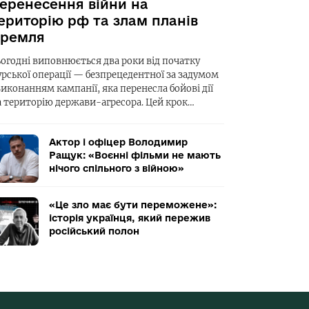
еренесення війни на
ериторію рф та злам планів
ремля
ьогодні виповнюється два роки від початку
урської операції — безпрецедентної за задумом
виконанням кампанії, яка перенесла бойові дії
а територію держави-агресора. Цей крок…
Актор і офіцер Володимир
Ращук: «Воєнні фільми не мають
нічого спільного з війною»
«Це зло має бути переможене»:
історія українця, який пережив
російський полон