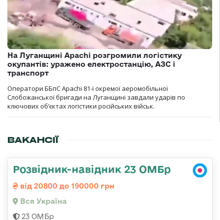
На Луганщині Apachi розгромили логістику
окупантів: уражено електростанцію, АЗС і
транспорт
Оператори ББпС Apachi 81-ї окремої аеромобільної
Слобожанської бригади на Луганщині завдали ударів по
ключових об’єктах логістики російських військ.
ВАКАНСІЇ
Розвідник-навідник 23 ОМБр
від 20800 до 190000 грн
Вся Україна
23 ОМБр