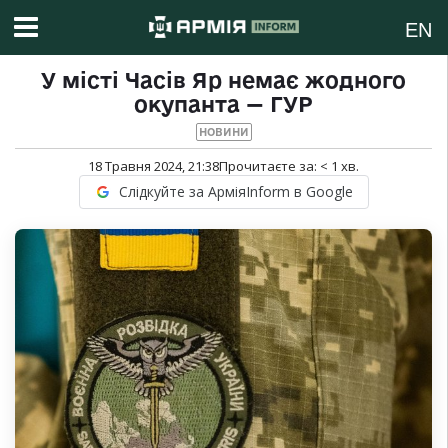
EN
У місті Часів Яр немає жодного
окупанта — ГУР
НОВИНИ
18 Травня 2024, 21:38
Прочитаєте за:
< 1
хв.
Слідкуйте за АрміяInform в Google