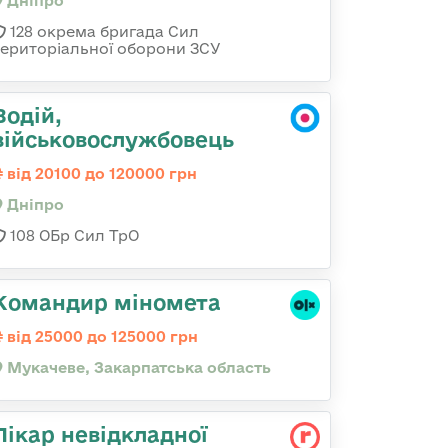
Дніпро
128 окрема бригада Сил
територіальної оборони ЗСУ
Водій,
військовослужбовець
від 20100 до 120000 грн
Дніпро
108 ОБр Сил ТрО
Командир міномета
від 25000 до 125000 грн
Мукачеве, Закарпатська область
Лікар невідкладної