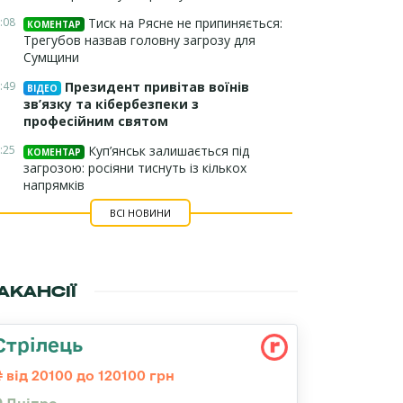
:08
Тиск на Рясне не припиняється:
КОМЕНТАР
Трегубов назвав головну загрозу для
Сумщини
:49
Президент привітав воїнів
ВІДЕО
зв’язку та кібербезпеки з
професійним святом
:25
Куп’янськ залишається під
КОМЕНТАР
загрозою: росіяни тиснуть із кількох
напрямків
ВСІ НОВИНИ
АКАНСІЇ
Стрілець
від 20100 до 120100 грн