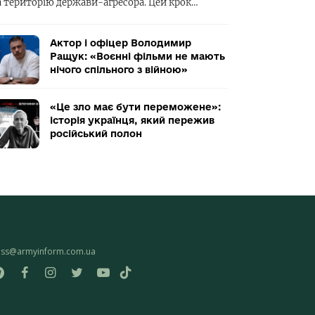
а територію держави-агресора. Цей крок…
Актор і офіцер Володимир
Ращук: «Воєнні фільми не мають
нічого спільного з війною»
«Це зло має бути переможене»:
історія українця, який пережив
російський полон
ess@armyinform.com.ua