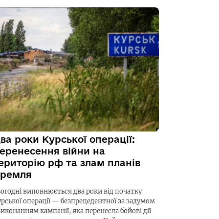
ва роки Курської операції:
еренесення війни на
ериторію рф та злам планів
ремля
ьогодні виповнюється два роки від початку
урської операції — безпрецедентної за задумом
виконанням кампанії, яка перенесла бойові дії