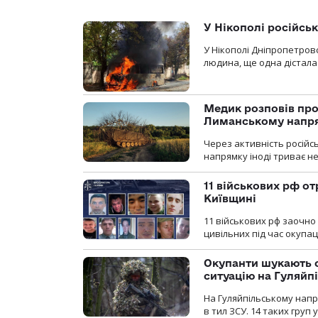
У Нікополі російсь
У Нікополі Дніпропетровс
людина, ще одна дістала
Медик розповів про
Лиманському напр
Через активність російс
напрямку іноді триває не
11 військових рф от
Київщині
11 військових рф заочно
цивільних під час окупаці
Окупанти шукають с
ситуацію на Гуляйп
На Гуляйпільському нап
в тил ЗСУ. 14 таких груп 