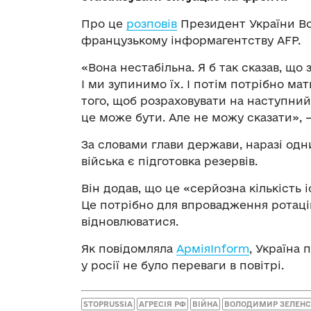
Про це
розповів
Президент України Во
французькому інформагентству AFP.
«Вона нестабільна. Я б так сказав, що 
І ми зупинимо їх. І потім потрібно ма
того, щоб розраховувати на наступний
це може бути. Але не можу сказати», 
За словами глави держави, наразі одн
війська є підготовка резервів.
Він додав, що це «серйозна кількість 
Це потрібно для впровадження ротацій
відновлюватися.
Як повідомляла
АрміяInform
, Україна 
у росії не було переваги в повітрі.
STOPRUSSIA
АГРЕСІЯ РФ
ВІЙНА
ВОЛОДИМИР ЗЕЛЕН