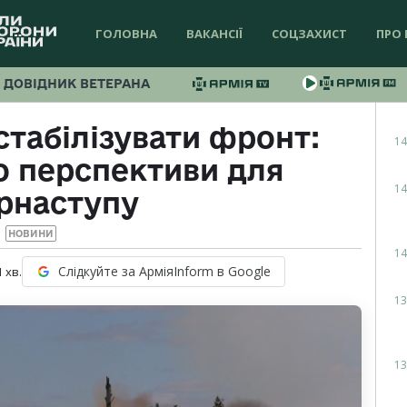
ГОЛОВНА
ВАКАНСІЇ
СОЦЗАХИСТ
ПРО 
ДОВІДНИК ВЕТЕРАНА
стабілізувати фронт:
14
о перспективи для
14
рнаступу
НОВИНИ
14
Слідкуйте за АрміяInform в Google
1
хв.
13
13