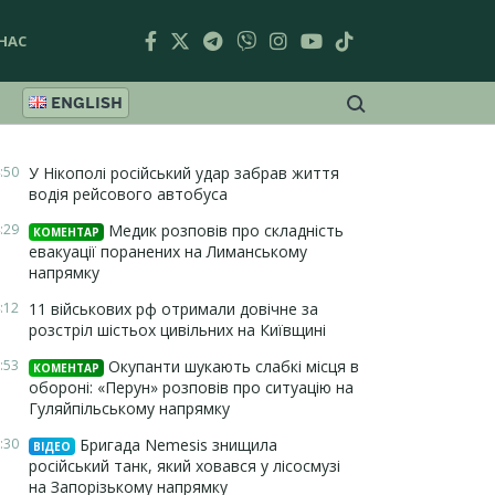
НАС
ENGLISH
:50
У Нікополі російський удар забрав життя
водія рейсового автобуса
:29
Медик розповів про складність
КОМЕНТАР
евакуації поранених на Лиманському
напрямку
:12
11 військових рф отримали довічне за
розстріл шістьох цивільних на Київщині
:53
Окупанти шукають слабкі місця в
КОМЕНТАР
обороні: «Перун» розповів про ситуацію на
Гуляйпільському напрямку
:30
Бригада Nemesis знищила
ВІДЕО
російський танк, який ховався у лісосмузі
на Запорізькому напрямку