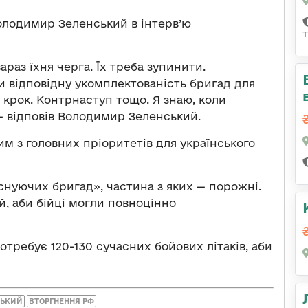
лодимир Зеленський в інтерв’ю
зараз їхня черга. Їх треба зупинити.
ти відповідну укомплектованість бригад для
 крок. Контрнаступ тощо. Я знаю, коли
— відповів Володимир Зеленський.
им з головних пріоритетів для українського
існуючих бригад», частина з яких — порожні.
, аби бійці могли повноцінно
потребує 120-130 сучасних бойових літаків, аби
СЬКИЙ
ВТОРГНЕННЯ РФ