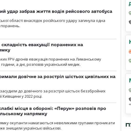
кий удар забрав життя водія рейсового автобуса
ької області внаслідок російського удару загинула одна
 поранень.
 складність евакуації поранених на
ямку
ьких FPV-дронів евакуація поранених на Лиманському
 години, а дні, розповів український медик.
римали довічне за розстріл шістьох цивільних на
 засудили до довічного за розстріл шістьох беззбройних
ї Київщини у 2022 році.
лабкі місця в обороні: «Перун» розповів про
ільському напрямку
рямку окупанти намагаються невеликими групами проникати
П
уже знищили українські військові.