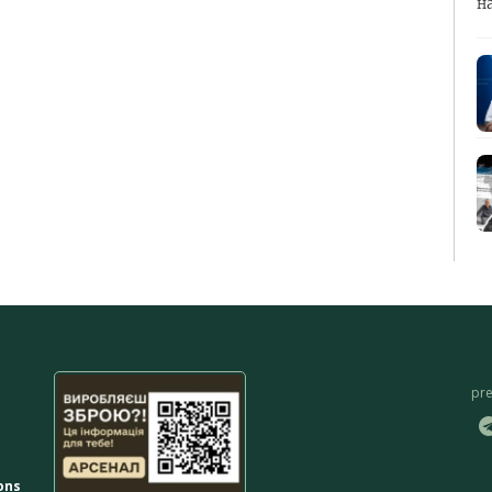
н
pr
ons