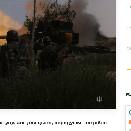
13
12
12
В
тупу, але для цього, передусім, потрібно