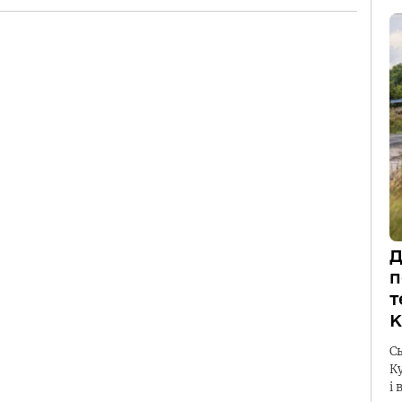
Д
п
т
К
С
К
і 