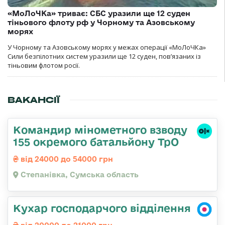
«МоЛоЧКа» триває: СБС уразили ще 12 суден
тіньового флоту рф у Чорному та Азовському
морях
У Чорному та Азовському морях у межах операції «МоЛоЧКа»
Сили безпілотних систем уразили ще 12 суден, пов’язаних із
тіньовим флотом росії.
ВАКАНСІЇ
Командир мінометного взводу
155 окремого батальйону ТрО
від 24000 до 54000 грн
Степанівка, Сумська область
Кухар господарчого відділення