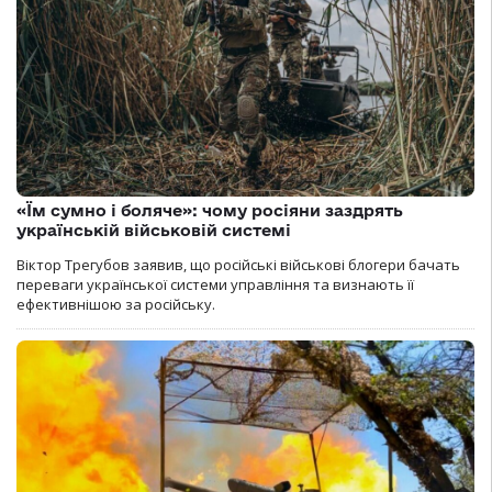
«Їм сумно і боляче»: чому росіяни заздрять
українській військовій системі
Віктор Трегубов заявив, що російські військові блогери бачать
переваги української системи управління та визнають її
ефективнішою за російську.