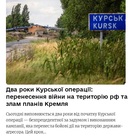
Два роки Курської операції:
перенесення війни на територію рф та
злам планів Кремля
Сьогодні виповнюється два роки від початку Курської
операції — безпрецедентної за задумом і виконанням
кампанії, яка перенесла бойові дії на територію держави-
агресора. Цей крок…