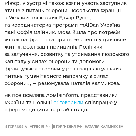
Рів’єр. У зустрічі також взяли участь заступник
аташе з питань оборони Посольства Франції
в України полковник Едуар Руше,
та координаторка програми mAIDan Україна
пані Софія Олійник. Мова йшла про потреби
жінок на фронті та при поверненні у цивільне
життя, реалізації принципів Політики
за залучення, розвитку та утримання людського
капіталу у силах оборони та допомоги
французької сторони у реалізації актуальних
питань гуманітарного напрямку в силах
оборони», — резюмувала Наталія Калмикова.
Як повідомляла АрміяInform, представники
України та Польщі
обговорили
співпрацю у
сфері медицини та реабілітації.
STOPRUSSIA
АГРЕСІЯ РФ
ВТОРГНЕННЯ РФ
НАТАЛІЯ КАЛМИКОВА