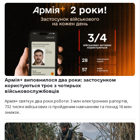
Армія+ виповнилося два роки: застосунком
користуються троє з чотирьох
військовослужбовців
Армія+ святкує два роки роботи: 3 млн електронних рапортів,
732 тисячі військових із пройденим навчанням та понад 16 млн
знижок.