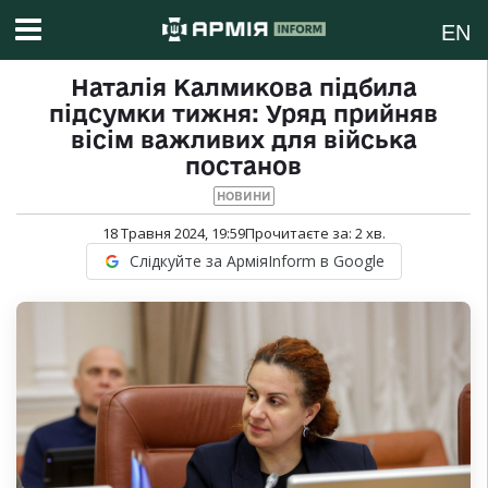
EN
Наталія Калмикова підбила
підсумки тижня: Уряд прийняв
вісім важливих для війська
постанов
НОВИНИ
18 Травня 2024, 19:59
Прочитаєте за:
2
хв.
Слідкуйте за АрміяInform в Google