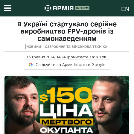
EN
В Україні стартувало серійне
виробництво FPV-дронів із
самонаведенням
НОВИНИ
ОЗБРОЄННЯ ТА ВІЙСЬКОВА ТЕХНІКА
16 Травня 2024, 14:24
Прочитаєте за:
< 1
хв.
Слідкуйте за АрміяInform в Google