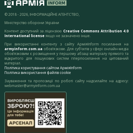
© 2018 - 2026, ІНФОРМАЦІЙНЕ АГЕНТСТВО,
Міністерство оборони України
Контент доступний за ліцензією
Creative Commons Attribution 4.0
International license
якщо не зазначено інше.
При використанні контенту з сайту АрміяInform посилання на
armyinform.com.ua
обов’язкове. Для суб’єктів у сфері онлайн-медіа
обов’язковим є розміщення у першому абзаці матеріалу прямого та
відкритого для пошукових систем гіперпосилання на цитований
матеріал.
Політика користування сайтом АрміяInform
Політика використання файлів cookie
Зауваження та пропозиції по роботі сайту надсилайте на адресу:
webmaster@armyinform.com.ua