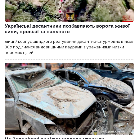
Українські десантники позбавляють ворога живої
сили, провізії та пального
Бійці 7 корпус швидкого реагування десантно-штурмових військ
ЗСУ поділилися видовищними кадрами з ураженнями низки
ворожих цілей.