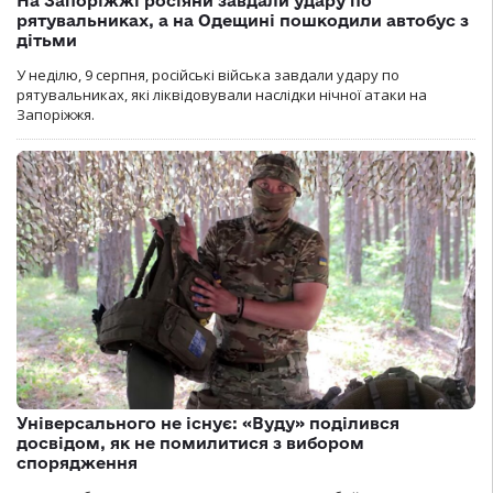
На Запоріжжі росіяни завдали удару по
рятувальниках, а на Одещині пошкодили автобус з
дітьми
У неділю, 9 серпня, російські війська завдали удару по
рятувальниках, які ліквідовували наслідки нічної атаки на
Запоріжжя.
Універсального не існує: «Вуду» поділився
досвідом, як не помилитися з вибором
спорядження