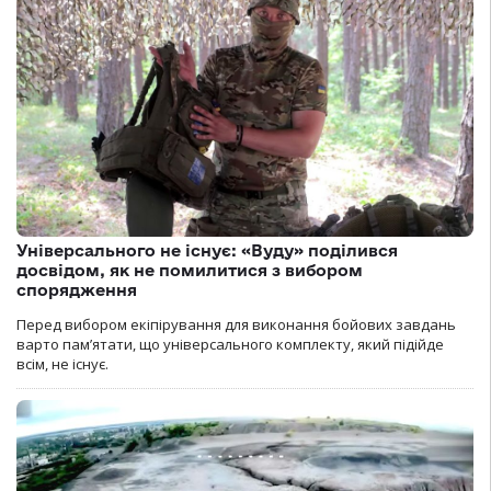
Універсального не існує: «Вуду» поділився
досвідом, як не помилитися з вибором
спорядження
Перед вибором екіпірування для виконання бойових завдань
варто пам’ятати, що універсального комплекту, який підійде
всім, не існує.