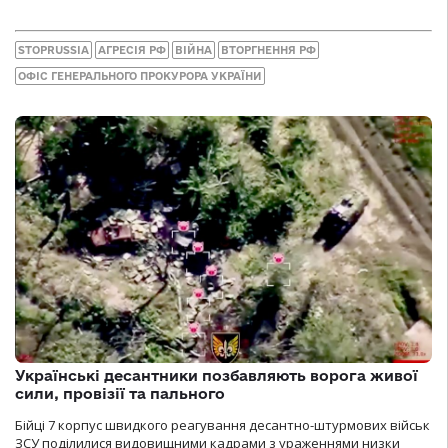
STOPRUSSIA
АГРЕСІЯ РФ
ВІЙНА
ВТОРГНЕННЯ РФ
ОФІС ГЕНЕРАЛЬНОГО ПРОКУРОРА УКРАЇНИ
Українські десантники позбавляють ворога живої
сили, провізії та пального
Бійці 7 корпус швидкого реагування десантно-штурмових військ
ЗСУ поділилися видовищними кадрами з ураженнями низки