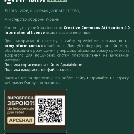
© 2018 - 2026, ІНФОРМАЦІЙНЕ АГЕНТСТВО,
Міністерство оборони України
Контент доступний за ліцензією
Creative Commons Attribution 4.0
International license
якщо не зазначено інше.
При використанні контенту з сайту АрміяInform посилання на
armyinform.com.ua
обов’язкове. Для суб’єктів у сфері онлайн-медіа
обов’язковим є розміщення у першому абзаці матеріалу прямого та
відкритого для пошукових систем гіперпосилання на цитований
матеріал.
Політика користування сайтом АрміяInform
Політика використання файлів cookie
Зауваження та пропозиції по роботі сайту надсилайте на адресу:
webmaster@armyinform.com.ua