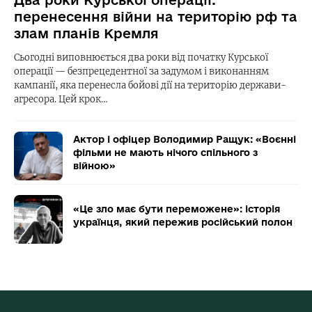
Два роки Курської операції:
перенесення війни на територію рф та
злам планів Кремля
Сьогодні виповнюється два роки від початку Курської
операції — безпрецедентної за задумом і виконанням
кампанії, яка перенесла бойові дії на територію держави-
агресора. Цей крок…
Актор і офіцер Володимир Ращук: «Воєнні
фільми не мають нічого спільного з
війною»
«Це зло має бути переможене»: історія
українця, який пережив російський полон