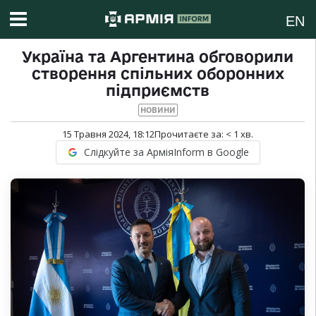
EN
Україна та Аргентина обговорили
створення спільних оборонних
підприємств
НОВИНИ
15 Травня 2024, 18:12
Прочитаєте за:
< 1
хв.
Слідкуйте за АрміяInform в Google