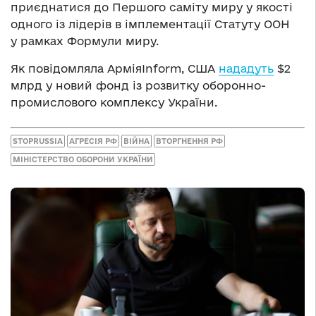
приєднатися до Першого саміту миру у якості
одного із лідерів в імплементації Статуту ООН
у рамках Формули миру.
Як повідомляла АрміяInform, США
нададуть
$2
млрд у новий фонд із розвитку оборонно-
промислового комплексу України.
STOPRUSSIA
АГРЕСІЯ РФ
ВІЙНА
ВТОРГНЕННЯ РФ
МІНІСТЕРСТВО ОБОРОНИ УКРАЇНИ