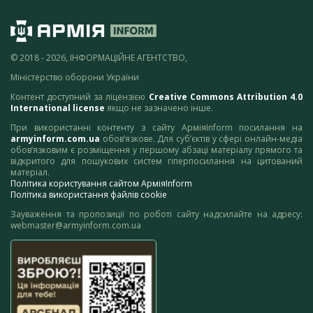
© 2018 - 2026, ІНФОРМАЦІЙНЕ АГЕНТСТВО,
Міністерство оборони України
Контент доступний за ліцензією
Creative Commons Attribution 4.0
International license
якщо не зазначено інше.
При використанні контенту з сайту АрміяInform посилання на
armyinform.com.ua
обов’язкове. Для суб’єктів у сфері онлайн-медіа
обов’язковим є розміщення у першому абзаці матеріалу прямого та
відкритого для пошукових систем гіперпосилання на цитований
матеріал.
Політика користування сайтом АрміяInform
Політика використання файлів cookie
Зауваження та пропозиції по роботі сайту надсилайте на адресу:
webmaster@armyinform.com.ua