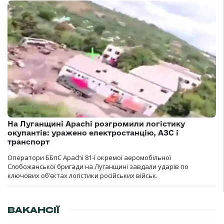
На Луганщині Apachi розгромили логістику
окупантів: уражено електростанцію, АЗС і
транспорт
Оператори ББпС Apachi 81-ї окремої аеромобільної
Слобожанської бригади на Луганщині завдали ударів по
ключових об’єктах логістики російських військ.
ВАКАНСІЇ