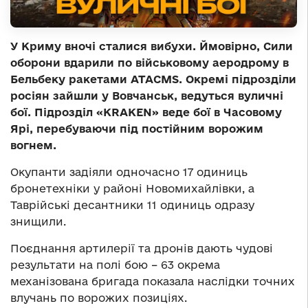
У Криму вночі сталися вибухи. Ймовірно, Сили
оборони вдарили по військовому аеродрому в
Бельбеку ракетами ATACMS. Окремі підрозділи
росіян зайшли у Вовчанськ, ведуться вуличні
бої. Підрозділ «KRAKEN» веде бої в Часовому
Ярі, перебуваючи під постійним ворожим
вогнем.
Окупанти задіяли одночасно 17 одиниць
бронетехніки у районі Новомихайлівки, а
Таврійські десантники 11 одиниць одразу
знищили.
Поєднання артилерії та дронів дають чудові
результати на полі бою – 63 окрема
механізована бригада показала наслідки точних
влучань по ворожих позиціях.