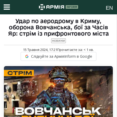
EN
Удар по аеродрому в Криму,
оборона Вовчанська, бої за Часів
Яр: стрім із прифронтового міста
НОВИНИ
15 Травня 2024, 17:21
Прочитаєте за:
< 1
хв.
Слідкуйте за АрміяInform в Google