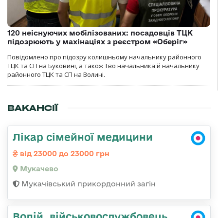
120 неіснуючих мобілізованих: посадовців ТЦК
підозрюють у махінаціях з реєстром «Оберіг»
Повідомлено про підозру колишньому начальнику районного
ТЦК та СП на Буковині, а також Тво начальника й начальнику
районного ТЦК та СП на Волині.
ВАКАНСІЇ
Лікар сімейної медицини
від 23000 до 23000 грн
Мукачево
Мукачівський прикордонний загін
Водій, військовослужбовець