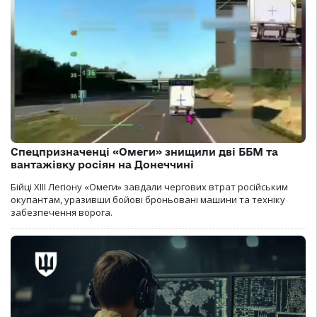
Спецпризначенці «Омеги» знищили дві ББМ та
вантажівку росіян на Донеччині
Бійці ХІІІ Легіону «Омеги» завдали чергових втрат російським
окупантам, уразивши бойові броньовані машини та техніку
забезпечення ворога.