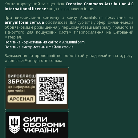
Контент доступний за ліцензією
Creative Commons Attribution 4.0
International license
якщо не зазначено інше.
При використанні контенту з сайту АрміяInform посилання на
armyinform.com.ua
обов’язкове. Для суб’єктів у сфері онлайн-медіа
обов’язковим є розміщення у першому абзаці матеріалу прямого та
відкритого для пошукових систем гіперпосилання на цитований
матеріал.
Політика користування сайтом АрміяInform
Політика використання файлів cookie
Зауваження та пропозиції по роботі сайту надсилайте на адресу:
webmaster@armyinform.com.ua