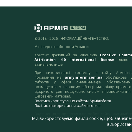
© 2018 - 2026, ІНФОРМАЦІЙНЕ АГЕНТСТВО,
Міністерство оборони України
Контент доступний за ліцензією
Creative Comm
Attribution 4.0 International license
якщо 
зазначено інше.
При використанні контенту з сайту АрміяInf
посилання на
armyinform.com.ua
обов’язкове. 
суб’єктів у сфері онлайн-медіа обов’язкови
розміщення у першому абзаці матеріалу прямого
відкритого для пошукових систем гіперпосилання
цитований матеріал.
Політика користування сайтом АрміяInform
Політика використання файлів cookie
Зауваження та пропозиції по роботі сайту надсилайте
Ми використовуємо файли cookie, щоб забезпе
адресу:
webmaster@armyinform.com.ua
використанн