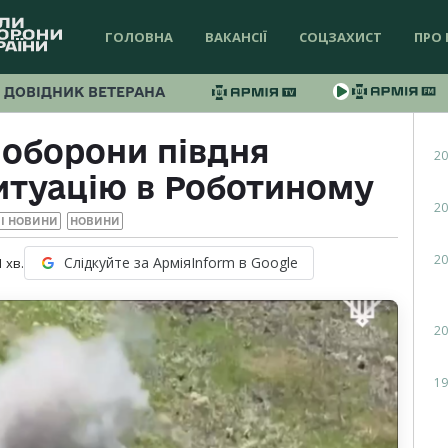
ГОЛОВНА
ВАКАНСІЇ
СОЦЗАХИСТ
ПРО 
ДОВІДНИК ВЕТЕРАНА
 оборони півдня
20
итуацію в Роботиному
20
І НОВИНИ
НОВИНИ
20
Слідкуйте за АрміяInform в Google
1
хв.
20
19