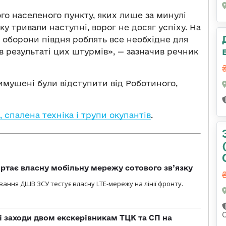
о населеного пункту, яких лише за минулі
ку тривали наступні, ворог не досяг успіху. На
 оборони півдня роблять все необхідне для
у в результаті цих штурмів», — зазначив речник
вимушені були відступити від Роботиного,
, спалена техніка і трупи окупантів
.
ртає власну мобільну мережу сотового зв’язку
вання ДШВ ЗСУ тестує власну LTE-мережу на лінії фронту.
і заходи двом екскерівникам ТЦК та СП на