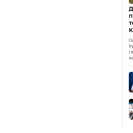
Д
п
т
К
С
К
і 
н