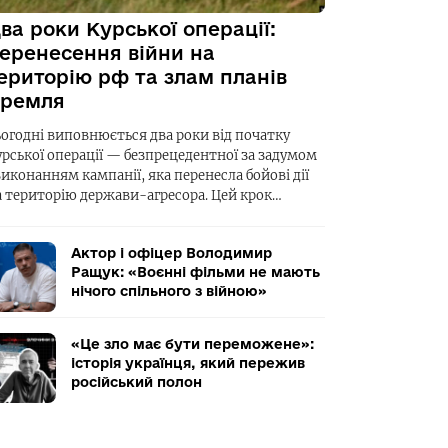
ва роки Курської операції:
еренесення війни на
ериторію рф та злам планів
ремля
ьогодні виповнюється два роки від початку
урської операції — безпрецедентної за задумом
виконанням кампанії, яка перенесла бойові дії
а територію держави-агресора. Цей крок…
Актор і офіцер Володимир
Ращук: «Воєнні фільми не мають
нічого спільного з війною»
«Це зло має бути переможене»:
історія українця, який пережив
російський полон