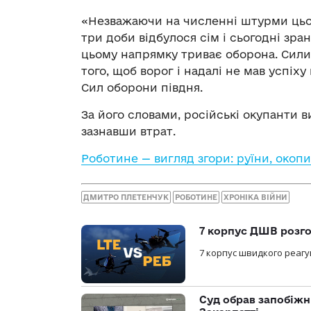
«Незважаючи на численні штурми цьог
три доби відбулося сім і сьогодні зран
цьому напрямку триває оборона. Сили
того, щоб ворог і надалі не мав успіх
Сил оборони півдня.
За його словами, російські окупанти 
зазнавши втрат.
Роботине — вигляд згори: руїни, окопи
ДМИТРО ПЛЕТЕНЧУК
РОБОТИНЕ
ХРОНІКА ВІЙНИ
7 корпус ДШВ розго
7 корпус швидкого реагу
Суд обрав запобіжн