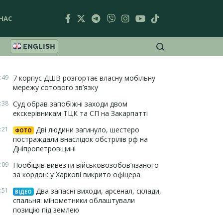
НАС
ENGLISH
:49
7 корпус ДШВ розгортає власну мобільну
мережу сотового зв’язку
:38
Суд обрав запобіжні заходи двом
екскерівникам ТЦК та СП на Закарпатті
:21
Дві людини загинуло, шестеро
ФОТО
постраждали внаслідок обстрілів рф на
Дніпропетровщині
:09
Пообіцяв вивезти військовозобов’язаного
за кордон: у Харкові викрито офіцера
:51
Два запасні виходи, арсенал, склади,
ВІДЕО
спальня: мінометники облаштували
позицію під землею