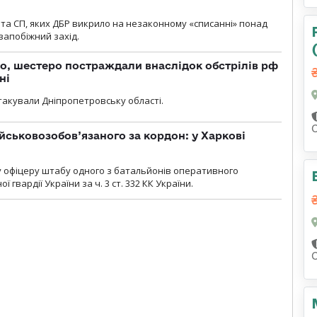
та СП, яких ДБР викрило на незаконному «списанні» понад
 запобіжний захід.
о, шестеро постраждали внаслідок обстрілів рф
ні
атакували Дніпропетровську області.
йськовозобов’язаного за кордон: у Харкові
у офіцеру штабу одного з батальйонів оперативного
гвардії України за ч. 3 ст. 332 КК України.