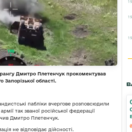
19
19
19
3 рангу Дмитро Плетенчук прокоментував
 Запорізької області.
В
агандистські пабліки вчергове розповсюдили
рмії так званої російської федерації
ачив Дмитро Плетенчук.
ція не відповідає дійсності.