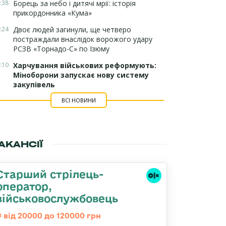
:38
Борець за небо і дитячі мрії: історія
прикордонника «Кума»
:24
Двоє людей загинули, ще четверо
постраждали внаслідок ворожого удару
РСЗВ «Торнадо-С» по Ізюму
:10
Харчування військових реформують:
Міноборони запускає нову систему
закупівель
ВСІ НОВИНИ
АКАНСІЇ
Старший стрілець-
оператор,
військовослужбовець
від 20000 до 120000 грн