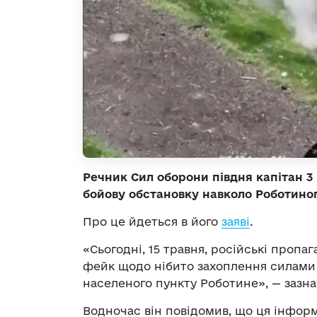
Речник Сил оборони півдня капітан 
бойову обстановку навколо Роботиного
Про це йдеться в його
заяві
.
«Сьогодні, 15 травня, російські проп
фейк щодо нібито захоплення силами а
населеного пункту Роботине», — зазн
Водночас він повідомив, що ця інформа