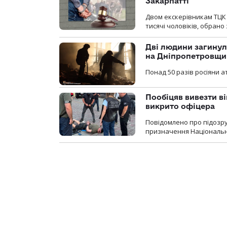
Закарпатті
Двом екскерівникам ТЦК 
тисячі чоловіків, обрано
Дві людини загинул
на Дніпропетровщи
Понад 50 разів росіяни 
Пообіцяв вивезти ві
викрито офіцера
Повідомлено про підозр
призначення Національної 