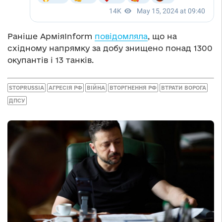
Раніше АрміяInform
повідомляла
, що на
східному напрямку за добу знищено понад 1300
окупантів і 13 танків.
STOPRUSSIA
АГРЕСІЯ РФ
ВІЙНА
ВТОРГНЕННЯ РФ
ВТРАТИ ВОРОГА
ДПСУ