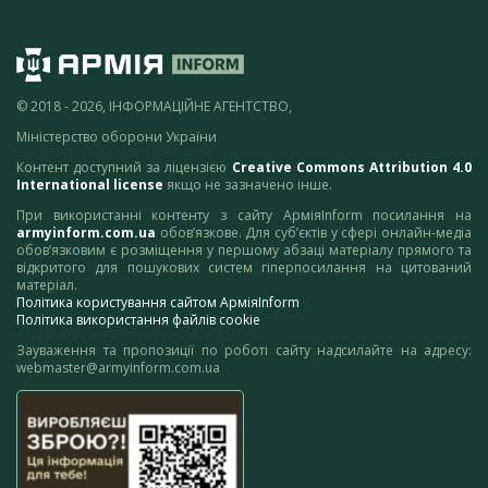
© 2018 - 2026, ІНФОРМАЦІЙНЕ АГЕНТСТВО,
Міністерство оборони України
Контент доступний за ліцензією
Creative Commons Attribution 4.0
International license
якщо не зазначено інше.
При використанні контенту з сайту АрміяInform посилання на
armyinform.com.ua
обов’язкове. Для суб’єктів у сфері онлайн-медіа
обов’язковим є розміщення у першому абзаці матеріалу прямого та
відкритого для пошукових систем гіперпосилання на цитований
матеріал.
Політика користування сайтом АрміяInform
Політика використання файлів cookie
Зауваження та пропозиції по роботі сайту надсилайте на адресу:
webmaster@armyinform.com.ua