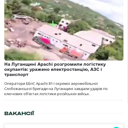
На Луганщині Apachi розгромили логістику
окупантів: уражено електростанцію, АЗС і
транспорт
Оператори ББпС Apachi 81-ї окремої аеромобільної
Слобожанської бригади на Луганщині завдали ударів по
ключових об’єктах логістики російських військ.
ВАКАНСІЇ