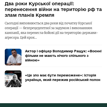
Два роки Курської операції:
перенесення війни на територію рф та
злам планів Кремля
Сьогодні виповнюється два роки від початку Курської
операції — безпрецедентної за задумом і виконанням
кампанії, яка перенесла бойові дії на територію держави-
агресора. Цей крок…
Актор і офіцер Володимир Ращук: «Воєнні
фільми не мають нічого спільного з
війною»
«Це зло має бути переможене»: історія
українця, який пережив російський полон