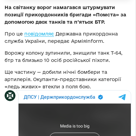
На світанку ворог намагався штурмувати
позиції прикордонників бригади «Помста» за
допомогою двох танків та п’ятьох БТР.
Про це
повідомляє
Державна прикордонна
служба України, передає АрміяInform.
Ворожу колону зупинили, знищили танк Т-64,
бтр та близько 10 осіб російської піхоти.
Ще частину — добили нічні бомбери та
артилерія. Окупанти-представники категорії
«ледь живих» втекли з поля бою.