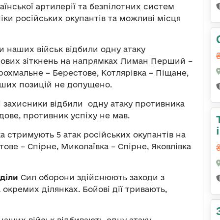
аїнської артилерії та безпілотних систем
іки російських окупантів та можливі місця
и наших військ відбили одну атаку
йових зіткнень на напрямках Лиман Перший –
Крохмальне – Берестове, Котлярівка – Піщане,
аших позицій не допущено.
і захисники відбили одну атаку противника
ове, противник успіху не мав.
а стримують 5 атак російських окупантів на
ове – Спірне, Миколаївка – Спірне, Яковлівка
діли
Сил оборони здійснюють заходи з
кремих ділянках. Бойові дії тривають,