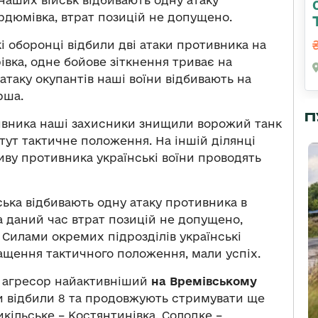
наших військ відбивають одну атаку
рдюмівка, втрат позицій не допущено.
і оборонці відбили дві атаки противника на
вка, одне бойове зіткнення триває на
атаку окупантів наші воїни відбивають на
рша.
П
отивника наші захисники знищили ворожий танк
тут тактичне положення. На іншій ділянці
иву противника українські воїни проводять
ська відбивають одну атаку противника в
а даний час втрат позицій не допущено,
. Силами окремих підрозділів українські
ащення тактичного положення, мали успіх.
й агресор найактивніший
на Времівському
ни відбили 8 та продовжують стримувати ще
кільське – Костянтинівка, Солодке –