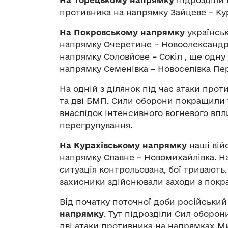
На Торецькому напрямку
підрозділи 
противника на напрямку Зайцеве – Ку
На Покровському напрямку
українськ
напрямку Очеретине – Новоолександрі
напрямку Соловйове – Сокіл , ще одну 
напрямку Семенівка – Новоселівка Пе
На одній з ділянок під час атаки пр
та дві БМП. Сили оборони покращили 
внаслідок інтенсивного вогневого впл
перегрупування.
На Курахівському напрямку
наші вій
напрямку Славне – Новомихайлівка. Н
ситуація контрольована, бої тривають
захисники здійснювали заходи з покр
Від початку поточної доби російськи
напрямку
. Тут підрозділи Сил оборо
дві атаки противника на напрямках Ми