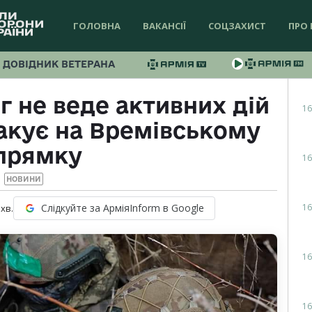
ГОЛОВНА
ВАКАНСІЇ
СОЦЗАХИСТ
ПРО 
ДОВІДНИК ВЕТЕРАНА
г не веде активних дій
16
такує на Времівському
прямку
16
НОВИНИ
16
Слідкуйте за АрміяInform в Google
хв.
16
16