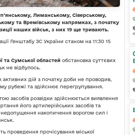
Куп’янському, Лиманському, Сіверському,
ькому та Времівському напрямках, з початку
зиції наших військ, з них 19 ще тривають.
ії Генштабу ЗС України станом на 11:30 15
ої та Сумської областей
обстановка суттєвих
ьк не відбулось.
 активних дій з початку доби не проводив,
ому рубежі та здійснює перегрупування.
гою засобів розвідки здійснюється виявлення
ртання його артилерійських засобів та
 недопущення накопичення ворогом сил і
анськ.
ють проведення прочісування міської