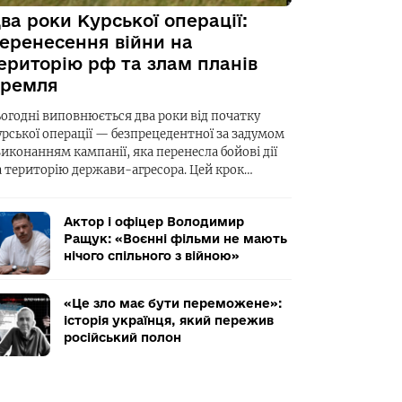
ва роки Курської операції:
еренесення війни на
ериторію рф та злам планів
ремля
ьогодні виповнюється два роки від початку
урської операції — безпрецедентної за задумом
виконанням кампанії, яка перенесла бойові дії
а територію держави-агресора. Цей крок…
Актор і офіцер Володимир
Ращук: «Воєнні фільми не мають
нічого спільного з війною»
«Це зло має бути переможене»:
історія українця, який пережив
російський полон