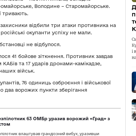
аромайорське, Володине – Старомайорське.
Д
ї тривають.
п
т
 захисники відбили три атаки противника на
К
російські окупанти успіху не мали.
С
бстановці не відбулося.
К
і 
лося 41 бойове зіткнення. Противник завдав
н
 КАБів та 17 ударів дронами-камікадзе,
наших військ.
пантів, 76 одиниць озброєння і військової
о два ворожих пункти зберігання
безпілотник 63 ОМБр уразив ворожий «Град» з
ктом
зпілотник влаштував грандіозний вибух, уразивши