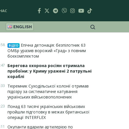
НАС
ENGLISH
:58
Епічна детонація: безпілотник 63
ВІДЕО
ОМБр уразив ворожий «Град» з повним
боєкомплектом
:47
Берегова охорона росіян отримала
пробоїни: у Криму уражені 2 патрульні
кораблі
:33
Тюремник Суходільської колонії отримав
підозру за систематичне катування
українських військовополонених
:23
Понад 63 тисячі українських військових
пройшли підготовку в межах британської
операції INTERFLEX
:11
Окупанти вдарили артилерією по