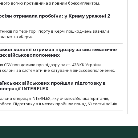
ового вогню противника з повним боєкомплектом.
осіян отримала пробоїни: у Криму уражені 2
отників по території порту в Керчі пошкоджень зазнали
клава» та «Керч».
ької колонії отримав підозру за систематичне
ких військовополонених
я СБУ повідомило про підозру за ст. 438 КК України
 колонії за систематичне катування військовополонених.
раїнських військових пройшли підготовку в
операції INTERFLEX
льна операція INTERFLEX, яку очолює Велика Британія,
боти. Підготовку в її межах пройшли понад 63 тисячі воїнів.