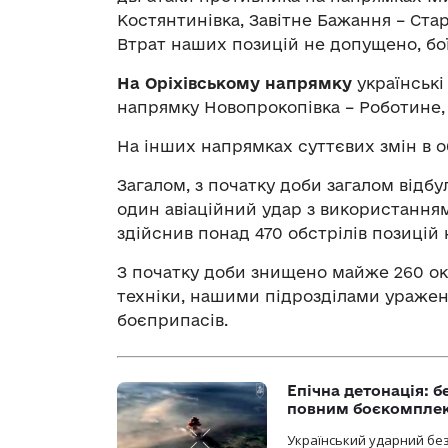
Костянтинівка, Завітне Бажання – Ст
Втрат наших позицій не допущено, бо
На Оріхівському напрямку
українські
напрямку Новопрокопівка – Роботине, 
На інших напрямках суттєвих змін в о
Загалом, з початку доби загалом відбу
один авіаційний удар з використанням
здійснив понад 470 обстрілів позицій 
З початку доби знищено майже 260 оку
техніки, нашими підрозділами уражен
боєприпасів.
Епічна детонація: 
повним боєкомпле
Український ударний бе