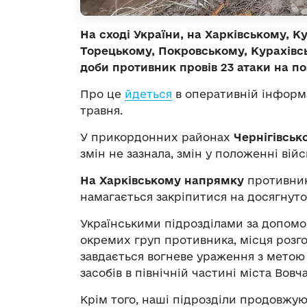
На сході України, на Харківському, 
Торецькому, Покровському, Курахівс
доби противник провів 23 атаки на по
Про це
йдеться
в оперативній інформац
травня.
У прикордонних районах
Чернігівськ
змін не зазнала, змін у положенні війс
На Харківському напрямку
противник
намагається закріпитися на досягнут
Українськими підрозділами за допомо
окремих груп противника, місця розго
завдається вогневе ураження з метою
засобів в північній частині міста Вовч
Крім того, наші підрозділи продовжу