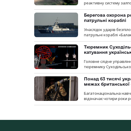
реактивну систему залп
Берегова охорона р
патрульні кораблі
Унаслідок ударів безпіл
патрульні кораблі «Бала
Тюремник Суходільс
катування українсь
Головне слідче управлінн
тюремнику Суходільської
Понад 63 тисячі ук
межах британської 
Багатонаціональна навча
відзначає чотири роки ро