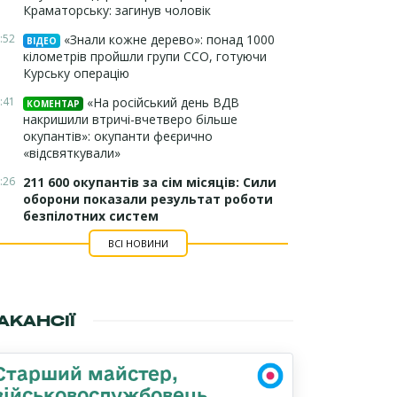
Краматорську: загинув чоловік
:52
«Знали кожне дерево»: понад 1000
ВІДЕО
кілометрів пройшли групи ССО, готуючи
Курську операцію
:41
«На російський день ВДВ
КОМЕНТАР
накришили втричі-вчетверо більше
окупантів»: окупанти феєрично
«відсвяткували»
:26
211 600 окупантів за сім місяців: Сили
оборони показали результат роботи
безпілотних систем
ВСІ НОВИНИ
АКАНСІЇ
Старший майстер,
військовослужбовець