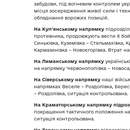
забудови, під вогневим контролем укр
місця зосередження живої сили і техн
обладнання ворожих позицій.
На Куп’янському напрямку
підрозділ
противника, продовжують вести 8 бо
Синьківка, Куземівка – Стельмахівка, 
Кармазинівка – Новоєгорівка. Втрат н
На Лиманському напрямку
українськ
на напрямку Червонопопівка – Новосад
На Сіверському напрямку
наші військ
напрямках Веселе – Роздолівка, Берест
– Роздолівка, ситуація контрольована.
На Краматорському напрямку підроз
покращення тактичного положення на о
ситуація контрольована.