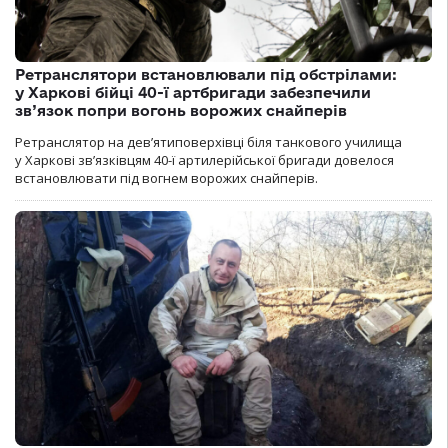
Ретранслятори встановлювали під обстрілами:
у Харкові бійці 40-ї артбригади забезпечили
зв’язок попри вогонь ворожих снайперів
Ретранслятор на дев’ятиповерхівці біля танкового училища
у Харкові зв’язківцям 40-ї артилерійської бригади довелося
встановлювати під вогнем ворожих снайперів.