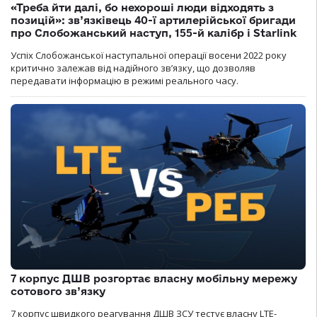
«Треба йти далі, бо нехороші люди відходять з
позицій»: зв’язківець 40-ї артилерійської бригади
про Слобожанський наступ, 155-й калібр і Starlink
Успіх Слобожанської наступальної операції восени 2022 року
критично залежав від надійного зв’язку, що дозволяв
передавати інформацію в режимі реального часу.
7 корпус ДШВ розгортає власну мобільну мережу
сотового зв’язку
7 корпус швидкого реагування ДШВ ЗСУ тестує власну LTE-