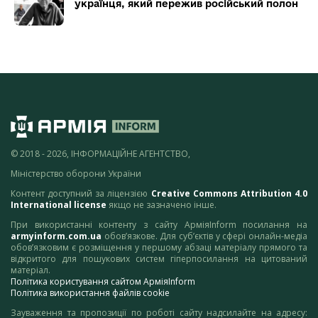
українця, який пережив російський полон
© 2018 - 2026, ІНФОРМАЦІЙНЕ АГЕНТСТВО,
Міністерство оборони України
Контент доступний за ліцензією
Creative Commons Attribution 4.0
International license
якщо не зазначено інше.
При використанні контенту з сайту АрміяInform посилання на
armyinform.com.ua
обов’язкове. Для суб’єктів у сфері онлайн-медіа
обов’язковим є розміщення у першому абзаці матеріалу прямого та
відкритого для пошукових систем гіперпосилання на цитований
матеріал.
Політика користування сайтом АрміяInform
Політика використання файлів cookie
Зауваження та пропозиції по роботі сайту надсилайте на адресу: