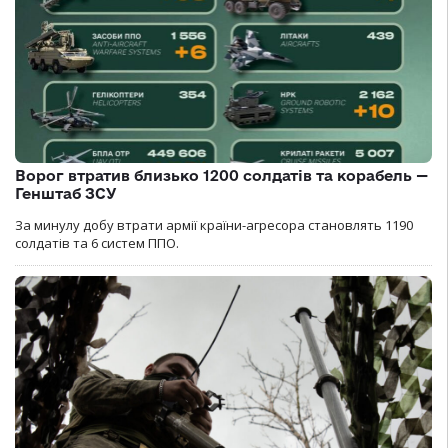
Ворог втратив близько 1200 солдатів та корабель —
Генштаб ЗСУ
За минулу добу втрати армії країни-агресора становлять 1190
солдатів та 6 систем ППО.