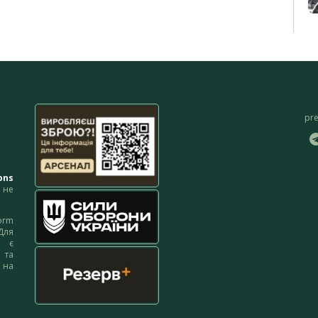
pr
ons
не
orm
Для
м є
 та
 на