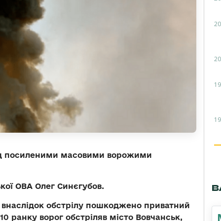
20
20
19
19
ід посиленими масовими ворожими
кої ОВА Олег Синєгубов.
В
и внаслідок обстрілу пошкоджено приватний
10 ранку ворог обстріляв місто Вовчанськ,