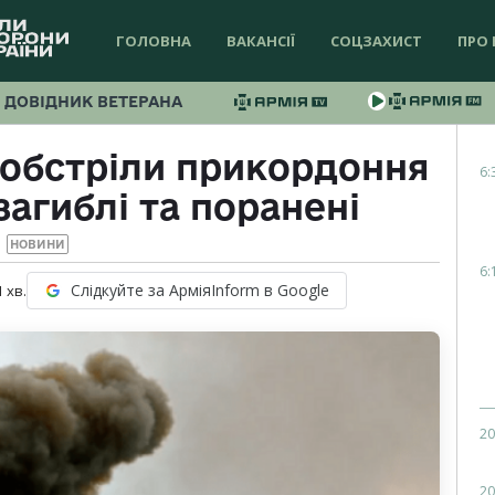
ГОЛОВНА
ВАКАНСІЇ
СОЦЗАХИСТ
ПРО 
ДОВІДНИК ВЕТЕРАНА
 обстріли прикордоння
6:
загиблі та поранені
НОВИНИ
6:
Слідкуйте за АрміяInform в Google
1
хв.
20
20