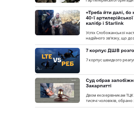
ї артилерійської бригад
«Треба йти далі, бо
40-ї артилерійсько
калібр і Starlink
Успіх Слобожанської нас
надійного зв’язку, що д
7 корпус ДШВ розго
7 корпус швидкого реагу
Суд обрав запобіжн
Закарпатті
Двом екскерівникам ТЦК 
тисячі чоловіків, обрано