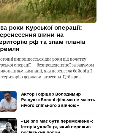
ва роки Курської операції:
еренесення війни на
ериторію рф та злам планів
ремля
ьогодні виповнюється два роки від початку
урської операції — безпрецедентної за задумом
виконанням кампанії, яка перенесла бойові дії
а територію держави-агресора. Цей крок…
Актор і офіцер Володимир
Ращук: «Воєнні фільми не мають
нічого спільного з війною»
«Це зло має бути переможене»:
історія українця, який пережив
російський полон