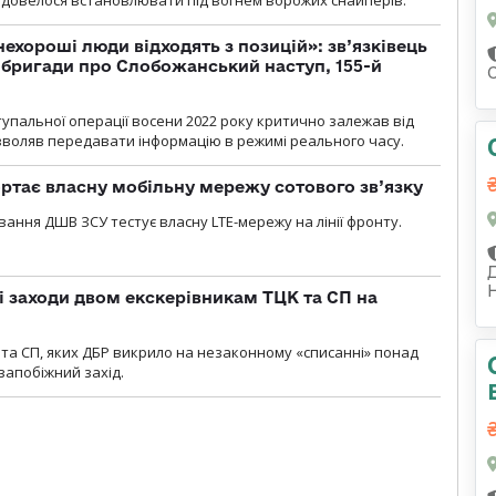
и довелося встановлювати під вогнем ворожих снайперів.
 нехороші люди відходять з позицій»: зв’язківець
ї бригади про Слобожанський наступ, 155-й
тупальної операції восени 2022 року критично залежав від
озволяв передавати інформацію в режимі реального часу.
ртає власну мобільну мережу сотового зв’язку
вання ДШВ ЗСУ тестує власну LTE-мережу на лінії фронту.
і заходи двом екскерівникам ТЦК та СП на
та СП, яких ДБР викрило на незаконному «списанні» понад
 запобіжний захід.