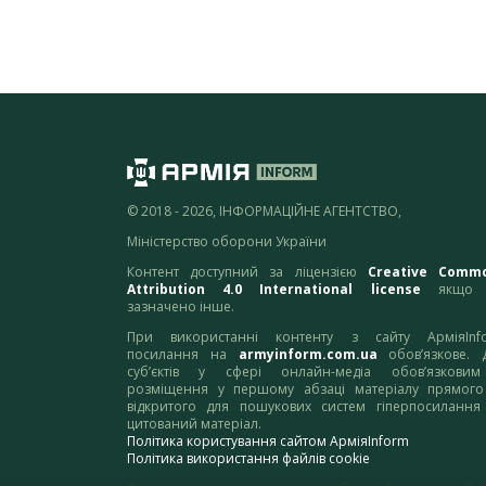
© 2018 - 2026, ІНФОРМАЦІЙНЕ АГЕНТСТВО,
Міністерство оборони України
Контент доступний за ліцензією
Creative Comm
Attribution 4.0 International license
якщо 
зазначено інше.
При використанні контенту з сайту АрміяInf
посилання на
armyinform.com.ua
обов’язкове. 
суб’єктів у сфері онлайн-медіа обов’язкови
розміщення у першому абзаці матеріалу прямого
відкритого для пошукових систем гіперпосилання
цитований матеріал.
Політика користування сайтом АрміяInform
Політика використання файлів cookie