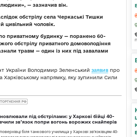
 людини», — зазначив він.
аслідок обстрілу села Черкаські Тишки
й цивільний чоловік.
 по приватному будинку — поранено 60-
ожого обстрілу приватного домоволодіння
азнали травм — один із них під завалами
ент України Володимир Зеленський
заявив
про
на Харківському напрямку, яку зупинили Сили
ТОРГНЕННЯ РФ
новлювали під обстрілами: у Харкові бійці 40-
печили зв’язок попри вогонь ворожих снайперів
оверхівці біля танкового училища у Харкові зв’язківцям 40-