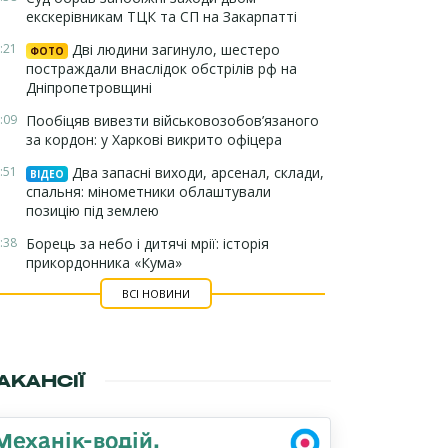
екскерівникам ТЦК та СП на Закарпатті
:21
Дві людини загинуло, шестеро
ФОТО
постраждали внаслідок обстрілів рф на
Дніпропетровщині
:09
Пообіцяв вивезти військовозобов’язаного
за кордон: у Харкові викрито офіцера
:51
Два запасні виходи, арсенал, склади,
ВІДЕО
спальня: мінометники облаштували
позицію під землею
:38
Борець за небо і дитячі мрії: історія
прикордонника «Кума»
ВСІ НОВИНИ
АКАНСІЇ
Механік-водій,