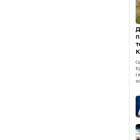
Д
п
т
К
С
К
і 
н