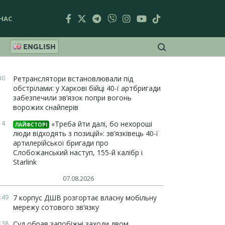
НАС
ENGLISH
30
Ретранслятори встановлювали під
обстрілами: у Харкові бійці 40-ї артбригади
забезпечили зв’язок попри вогонь
ворожих снайперів
14
«Треба йти далі, бо нехороші
ЛАЙФСТОРІ
люди відходять з позицій»: зв’язківець 40-ї
артилерійської бригади про
Слобожанський наступ, 155-й калібр і
Starlink
07.08.2026
:49
7 корпус ДШВ розгортає власну мобільну
мережу сотового зв’язку
:38
Суд обрав запобіжні заходи двом