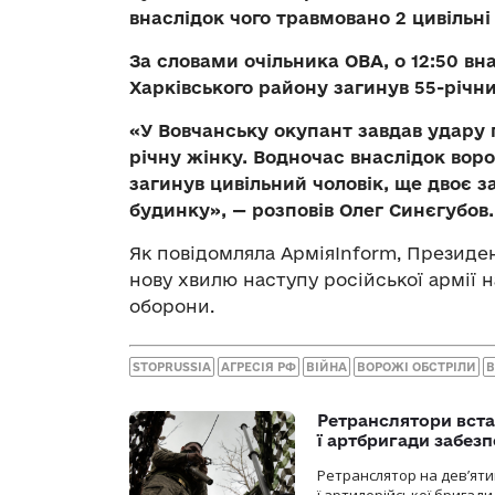
внаслідок чого травмовано 2 цивільні
За словами очільника ОВА, о 12:50 вн
Харківського району загинув 55-річни
«У Вовчанську окупант завдав удару
річну жінку. Водночас внаслідок вор
загинув цивільний чоловік, ще двоє з
будинку», — розповів Олег Синєгубов.
Як повідомляла АрміяInform, Презид
нову хвилю наступу російської армії 
оборони.
STOPRUSSIA
АГРЕСІЯ РФ
ВІЙНА
ВОРОЖІ ОБСТРІЛИ
В
Ретранслятори вста
ї артбригади забез
Ретранслятор на дев’ятип