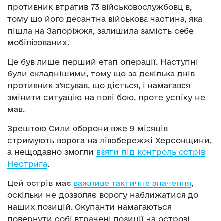
противник втратив 73 військовослужбовців,
тому що його десантна військова частина, яка
пішла на Запоріжжя, залишила замість себе
мобілізованих.
Це був лише перший етап операції. Наступні
були складнішими, тому що за декілька днів
противник з’ясував, що діється, і намагався
змінити ситуацію на полі бою, проте успіху не
мав.
Зрештою Сили оборони вже 9 місяців
стримують ворога на лівобережжі Херсонщини,
а нещодавно змогли
взяти під контроль острів
Нестрига
.
Цей острів має
важливе тактичне значення
,
оскільки не дозволяє ворогу наближатися до
наших позицій. Окупанти намагаються
повернути собі втрачені позиції на острові,