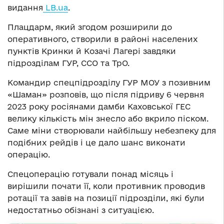
видання
LB.ua
.
Плацдарм, який згодом розширили до
оперативного, створили в районі населених
пунктів Кринки й Козачі Лагері завдяки
підрозділам ГУР, ССО та ТрО.
Командир спецпідрозділу ГУР МОУ з позивним
«Шаман» розповів, що після підриву 6 червня
2023 року росіянами дамби Каховської ГЕС
велику кількість мін знесло або вкрило піском.
Саме міни створювали найбільшу небезпеку для
подібних рейдів і це дало шанс виконати
операцію.
Спецоперацію готували понад місяць і
вирішили почати її, коли противник проводив
ротації та завів на позиції підрозділи, які були
недостатньо обізнані з ситуацією.