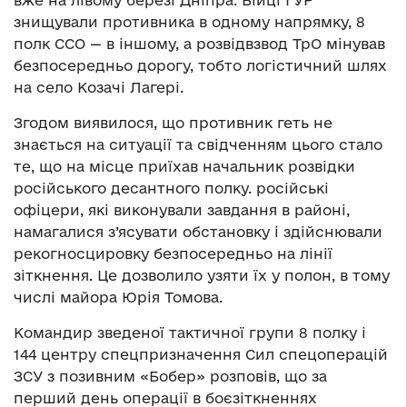
знищували противника в одному напрямку, 8
полк ССО — в іншому, а розвідвзвод ТрО мінував
безпосередньо дорогу, тобто логістичний шлях
на село Козачі Лагері.
Згодом виявилося, що противник геть не
знається на ситуації та свідченням цього стало
те, що на місце приїхав начальник розвідки
російського десантного полку. російські
офіцери, які виконували завдання в районі,
намагалися з’ясувати обстановку і здійснювали
рекогносцировку безпосередньо на лінії
зіткнення. Це дозволило узяти їх у полон, в тому
числі майора Юрія Томова.
Командир зведеної тактичної групи 8 полку і
144 центру спецпризначення Сил спецоперацій
ЗСУ з позивним «Бобер» розповів, що за
перший день операції в боєзіткненнях