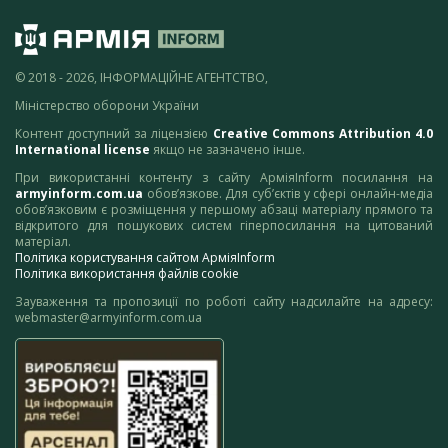
© 2018 - 2026, ІНФОРМАЦІЙНЕ АГЕНТСТВО,
Міністерство оборони України
Контент доступний за ліцензією
Creative Commons Attribution 4.0
International license
якщо не зазначено інше.
При використанні контенту з сайту АрміяInform посилання на
armyinform.com.ua
обов’язкове. Для суб’єктів у сфері онлайн-медіа
обов’язковим є розміщення у першому абзаці матеріалу прямого та
відкритого для пошукових систем гіперпосилання на цитований
матеріал.
Політика користування сайтом АрміяInform
Політика використання файлів cookie
Зауваження та пропозиції по роботі сайту надсилайте на адресу:
webmaster@armyinform.com.ua