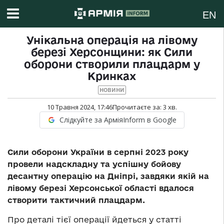
EN
Унікальна операція на лівому
березі Херсонщини: як Сили
оборони створили плацдарм у
Кринках
НОВИНИ
10 Травня 2024, 17:46
Прочитаєте за:
3
хв.
Слідкуйте за АрміяInform в Google
Сили оборони України в серпні 2023 року
провели надскладну та успішну бойову
десантну операцію на Дніпрі, завдяки якій на
лівому березі Херсонської області вдалося
створити тактичний плацдарм.
Про деталі тієї операції йдеться у статті