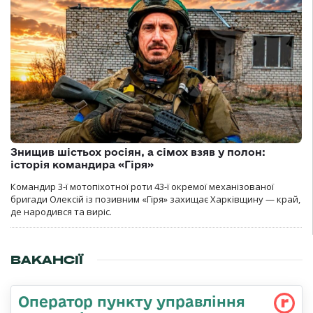
Знищив шістьох росіян, а сімох взяв у полон:
історія командира «Гіря»
Командир 3-ї мотопіхотної роти 43-ї окремої механізованої
бригади Олексій із позивним «Гіря» захищає Харківщину — край,
де народився та виріс.
ВАКАНСІЇ
Оператор пункту управління