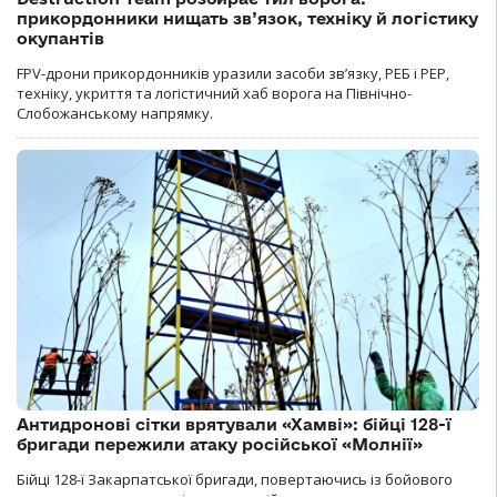
прикордонники нищать зв’язок, техніку й логістику
окупантів
FPV-дрони прикордонників уразили засоби зв’язку, РЕБ і РЕР,
техніку, укриття та логістичний хаб ворога на Північно-
Слобожанському напрямку.
Антидронові сітки врятували «Хамві»: бійці 128-ї
бригади пережили атаку російської «Молнії»
Бійці 128-ї Закарпатської бригади, повертаючись із бойового