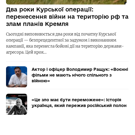
Два роки Курської операції:
перенесення війни на територію рф та
злам планів Кремля
Сьогодні виповнюється два роки від початку Курської
операції — безпрецедентної за задумом і виконанням
кампанії, яка перенесла бойові дії на територію держави-
агресора. Цей крок…
Актор і офіцер Володимир Ращук: «Воєнні
фільми не мають нічого спільного з
війною»
«Це зло має бути переможене»: історія
українця, який пережив російський полон