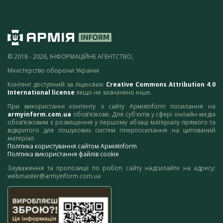
© 2018 - 2026, ІНФОРМАЦІЙНЕ АГЕНТСТВО,
Міністерство оборони України
Контент доступний за ліцензією
Creative Commons Attribution 4.0
International license
якщо не зазначено інше.
При використанні контенту з сайту АрміяInform посилання на
armyinform.com.ua
обов’язкове. Для суб’єктів у сфері онлайн-медіа
обов’язковим є розміщення у першому абзаці матеріалу прямого та
відкритого для пошукових систем гіперпосилання на цитований
матеріал.
Політика користування сайтом АрміяInform
Політика використання файлів cookie
Зауваження та пропозиції по роботі сайту надсилайте на адресу:
webmaster@armyinform.com.ua