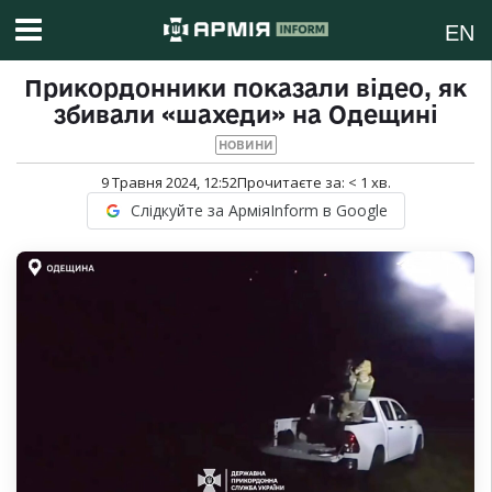
EN
Прикордонники показали відео, як
збивали «шахеди» на Одещині
НОВИНИ
9 Травня 2024, 12:52
Прочитаєте за:
< 1
хв.
Слідкуйте за АрміяInform в Google