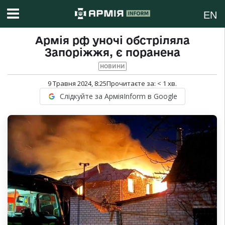
EN
Армія рф уночі обстріляла
Запоріжжя, є поранена
НОВИНИ
9 Травня 2024, 8:25
Прочитаєте за:
< 1
хв.
Слідкуйте за АрміяInform в Google