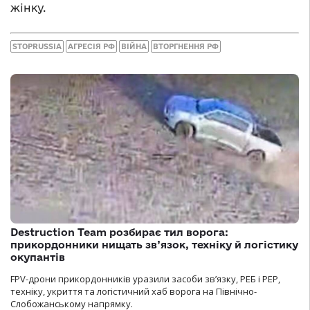
жінку.
STOPRUSSIA
АГРЕСІЯ РФ
ВІЙНА
ВТОРГНЕННЯ РФ
Destruction Team розбирає тил ворога:
прикордонники нищать зв’язок, техніку й логістику
окупантів
FPV-дрони прикордонників уразили засоби зв’язку, РЕБ і РЕР,
техніку, укриття та логістичний хаб ворога на Північно-
Слобожанському напрямку.