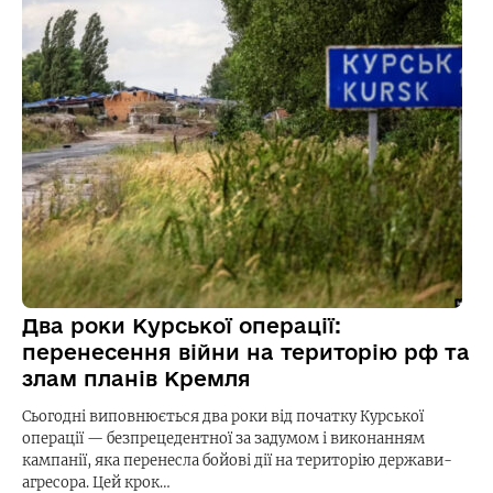
Два роки Курської операції:
перенесення війни на територію рф та
злам планів Кремля
Сьогодні виповнюється два роки від початку Курської
операції — безпрецедентної за задумом і виконанням
кампанії, яка перенесла бойові дії на територію держави-
агресора. Цей крок…