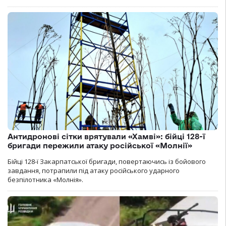
Антидронові сітки врятували «Хамві»: бійці 128-ї
бригади пережили атаку російської «Молнії»
Бійці 128-ї Закарпатської бригади, повертаючись із бойового
завдання, потрапили під атаку російського ударного
безпілотника «Молнія».