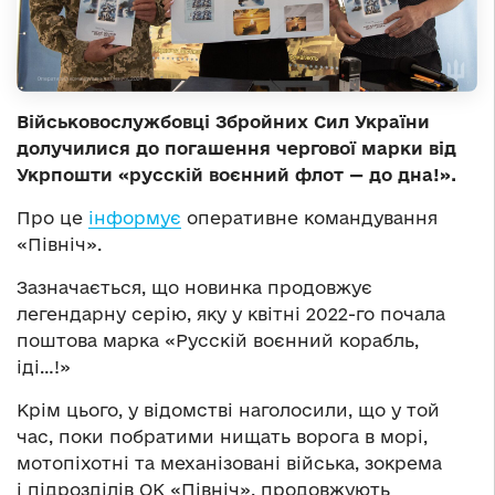
Військовослужбовці Збройних Сил України
долучилися до погашення чергової марки від
Укрпошти «русскій воєнний флот — до дна!».
Про це
інформує
оперативне командування
«Північ».
Зазначається, що новинка продовжує
легендарну серію, яку у квітні 2022-го почала
поштова марка «Русскій воєнний корабль,
іді…!»
Крім цього, у відомстві наголосили, що у той
час, поки побратими нищать ворога в морі,
мотопіхотні та механізовані війська, зокрема
і підрозділів ОК «Північ», продовжують