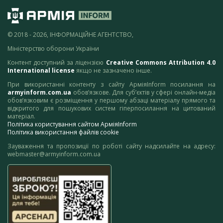
© 2018 - 2026, ІНФОРМАЦІЙНЕ АГЕНТСТВО,
Міністерство оборони України
Контент доступний за ліцензією
Creative Commons Attribution 4.0
International license
якщо не зазначено інше.
При використанні контенту з сайту АрміяInform посилання на
armyinform.com.ua
обов’язкове. Для суб’єктів у сфері онлайн-медіа
обов’язковим є розміщення у першому абзаці матеріалу прямого та
відкритого для пошукових систем гіперпосилання на цитований
матеріал.
Політика користування сайтом АрміяInform
Політика використання файлів cookie
Зауваження та пропозиції по роботі сайту надсилайте на адресу:
webmaster@armyinform.com.ua