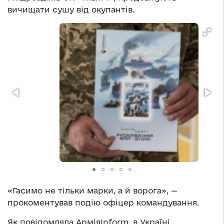
вичищати сушу від окупантів.
«Гасимо не тільки марки, а й ворога», —
прокоментував подію офіцер командування.
Як повідомляла АрміяInform, в Україні