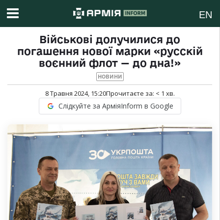
EN
Військові долучилися до
погашення нової марки «русскій
воєнний флот — до дна!»
НОВИНИ
8 Травня 2024, 15:20
Прочитаєте за:
< 1
хв.
Слідкуйте за АрміяInform в Google