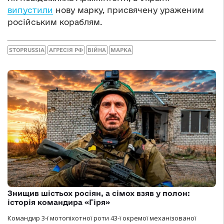
випустили
нову марку, присвячену ураженим
російським кораблям.
STOPRUSSIA
АГРЕСІЯ РФ
ВІЙНА
МАРКА
Знищив шістьох росіян, а сімох взяв у полон:
історія командира «Гіря»
Командир 3-ї мотопіхотної роти 43-ї окремої механізованої