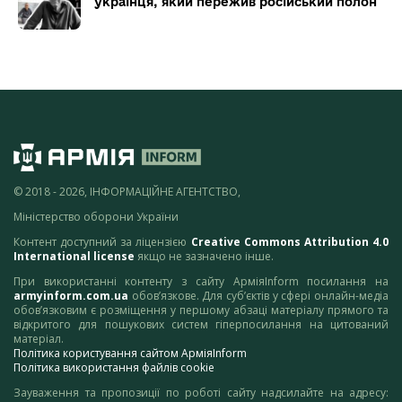
українця, який пережив російський полон
© 2018 - 2026, ІНФОРМАЦІЙНЕ АГЕНТСТВО,
Міністерство оборони України
Контент доступний за ліцензією
Creative Commons Attribution 4.0
International license
якщо не зазначено інше.
При використанні контенту з сайту АрміяInform посилання на
armyinform.com.ua
обов’язкове. Для суб’єктів у сфері онлайн-медіа
обов’язковим є розміщення у першому абзаці матеріалу прямого та
відкритого для пошукових систем гіперпосилання на цитований
матеріал.
Політика користування сайтом АрміяInform
Політика використання файлів cookie
Зауваження та пропозиції по роботі сайту надсилайте на адресу: