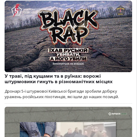
У траві, під кущами та в руїнах: ворожі
штурмовики гинуть в різноманітних місцях
Дронарі 5-ї штурмової Київської бригади зробили добірку
уражень російських піхотинців, які ішли до наших позицій.