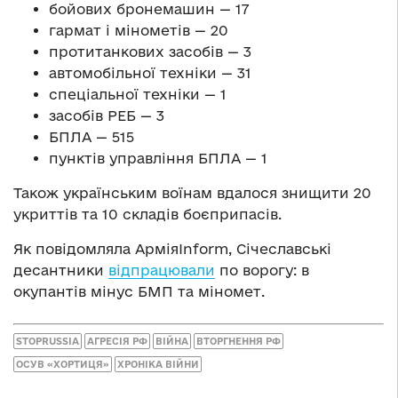
бойових бронемашин — 17
гармат і мінометів — 20
протитанкових засобів — 3
автомобільної техніки — 31
спеціальної техніки — 1
засобів РЕБ — 3
БПЛА — 515
пунктів управління БПЛА — 1
Також українським воїнам вдалося знищити 20
укриттів та 10 складів боєприпасів.
Як повідомляла АрміяInform, Січеславські
десантники
відпрацювали
по ворогу: в
окупантів мінус БМП та міномет.
STOPRUSSIA
АГРЕСІЯ РФ
ВІЙНА
ВТОРГНЕННЯ РФ
ОСУВ «ХОРТИЦЯ»
ХРОНІКА ВІЙНИ