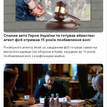
Спалив авто Героя України та готував вбивство:
агент фсб отримав 15 років позбавлення волі
Російського агента, який за завданням фсб готував замах на
високопосадовця Сил оборони в Києві, засудили до 15 років
позбавлення волі з конфіскацією майна.