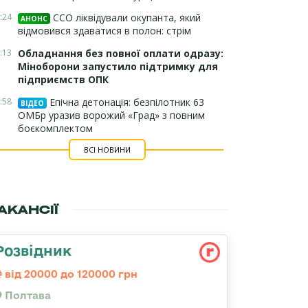
:24
ССО ліквідували окупанта, який
АНОНС
відмовився здаватися в полон: стрім
:13
Обладнання без повної оплати одразу:
Міноборони запустило підтримку для
підприємств ОПК
:58
Епічна детонація: безпілотник 63
ВІДЕО
ОМБр уразив ворожий «Град» з повним
боєкомплектом
ВСІ НОВИНИ
АКАНСІЇ
Розвідник
від 20000 до 120000 грн
Полтава