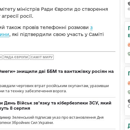
омітету міністрів Ради Європи до створення
гресії росії.
ий також провів телефонні розмови
з
чини
, які підтвердили свою участь у Саміті
Ч
РАДА ЄВРОПИ
САМІТ МИРУ
меги» знищили дві ББМ та вантажівку росіян на
и» завдали чергових втрат російським окупантам, уразивши
и та техніку забезпечення ворога.
и День Військ зв’язку та кібербезпеки ЗСУ, який
С
уть 8 серпня
димир Зеленський підписав указ про встановлення Дня
езпеки Збройних Сил України.