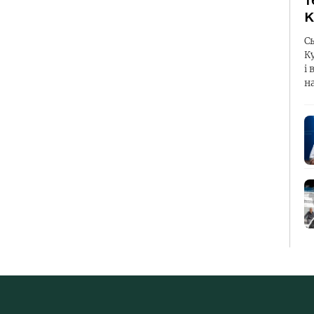
т
К
С
К
і 
н