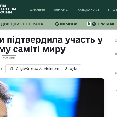
ГОЛОВНА
ВАКАНСІЇ
СОЦЗАХИСТ
ПРО 
ДОВІДНИК ВЕТЕРАНА
и підтвердила участь у
18
му саміті миру
18
НОВИНИ
Слідкуйте за АрміяInform в Google
хв.
18
17
17