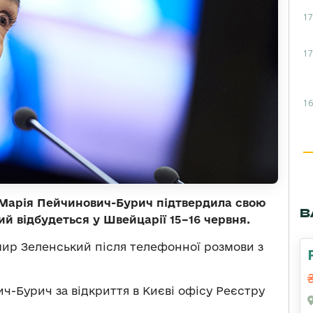
17
17
16
 Марія Пейчинович-Бурич підтвердила свою
В
ий відбудеться у Швейцарії 15–16 червня.
р Зеленський після телефонної розмови з
ч-Бурич за відкриття в Києві офісу Реєстру