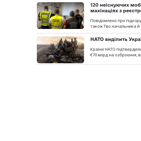
120 неіснуючих моб
махінаціях з реєст
Повідомлено про підозру
також Тво начальника й 
НАТО виділить Укра
Країни НАТО підтвердили
€70 млрд на озброєння, в