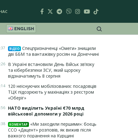
НАС
ENGLISH
:37
Спецпризначенці «Омеги» знищили
ВІДЕО
дві ББМ та вантажівку росіян на Донеччині
:26
В Україні встановили День Військ зв’язку
та кібербезпеки ЗСУ, який щороку
відзначатимуть 8 серпня
:14
120 неіснуючих мобілізованих: посадовців
ТЦК підозрюють у махінаціях з реєстром
«Оберіг»
:56
НАТО виділить Україні €70 млрд
військової допомоги у 2026 році
:38
«Ми заходили першими»: боєць
КОМЕНТАР
ССО «Дацент» розповів, як вижив після
важкого поранення на Курщині