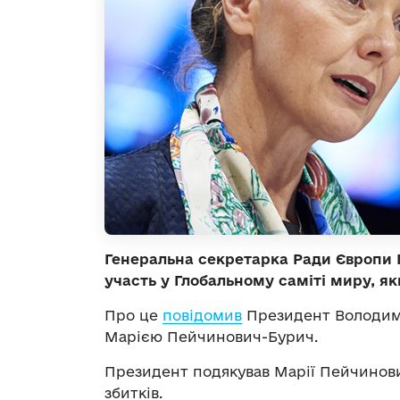
Генеральна секретарка Ради Європи
участь у Глобальному саміті миру, як
Про це
повідомив
Президент Володими
Марією Пейчинович-Бурич.
Президент подякував Марії Пейчинови
збитків.