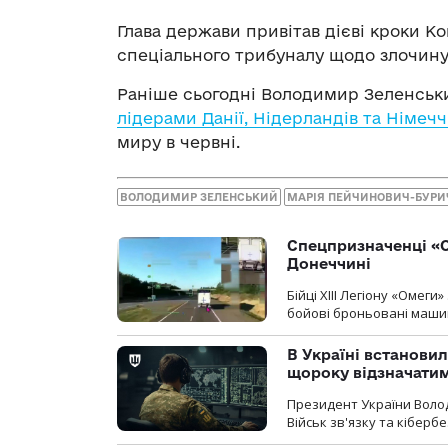
Глава держави привітав дієві кроки К
спеціального трибуналу щодо злочину а
Раніше сьогодні Володимир Зеленськ
лідерами Данії, Нідерландів та Німеч
миру в червні.
ВОЛОДИМИР ЗЕЛЕНСЬКИЙ
МАРІЯ ПЕЙЧИНОВИЧ-БУРИ
Спецпризначенці «О
Донеччині
Бійці ХІІІ Легіону «Омег
бойові броньовані машин
В Україні встановил
щороку відзначатим
Президент України Воло
Військ зв'язку та кіберб