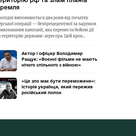
ериторію рф та злам планів
ремля
ьогодні виповнюється два роки від початку
урської операції — безпрецедентної за задумом
виконанням кампанії, яка перенесла бойові дії
а територію держави-агресора. Цей крок…
Актор і офіцер Володимир
Ращук: «Воєнні фільми не мають
нічого спільного з війною»
«Це зло має бути переможене»:
історія українця, який пережив
російський полон