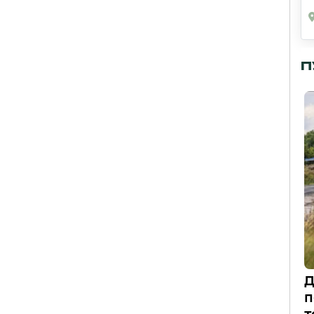
П
Д
п