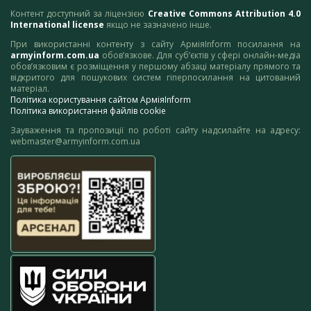
Контент доступний за ліцензією
Creative Commons Attribution 4.0
International license
якщо не зазначено інше.
При використанні контенту з сайту АрміяInform посилання на
armyinform.com.ua
обов’язкове. Для суб’єктів у сфері онлайн-медіа
обов’язковим є розміщення у першому абзаці матеріалу прямого та
відкритого для пошукових систем гіперпосилання на цитований
матеріал.
Політика користування сайтом АрміяInform
Політика використання файлів cookie
Зауваження та пропозиції по роботі сайту надсилайте на адресу:
webmaster@armyinform.com.ua