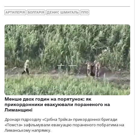
АРТИЛЕРІЯ
БОЛГАРІЯ
ДЕНИС ШМИГАЛЬ
ППО
Менше двох годин на порятунок: як
прикордонники евакуювали пораненого на
Лиманщині
Дронарі підрозділу «Срібна Трійка» прикордонної бригади
«Помста» зафільмували евакуацію пораненого побратима на
Лиманському напрямку.