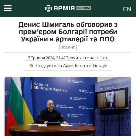
EN
Денис Шмигаль обговорив з
прем’єром Болгарії потреби
України в артилерії та ППО
НОВИНИ
7 Травня 2024, 21:42
Прочитаєте за:
< 1
хв.
Слідкуйте за АрміяInform в Google