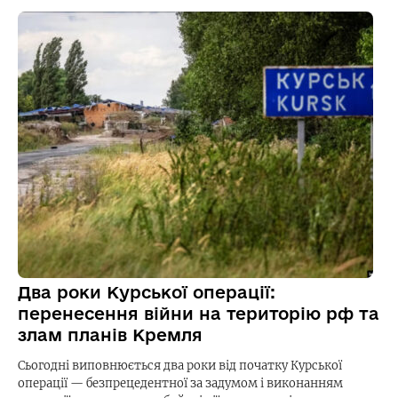
Два роки Курської операції:
перенесення війни на територію рф та
злам планів Кремля
Сьогодні виповнюється два роки від початку Курської
операції — безпрецедентної за задумом і виконанням