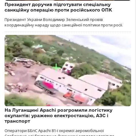
Президент доручив підготувати спеціальну
санкційну операцію проти російського ОПК
Президент України Володимир Зеленський провів
координаційну нараду щодо санкційної політики проти росії.
На Луганщині Apachi розгромили логістику
окупантів: уражено електростанцію, АЗС і
транспорт
Оператори ББпС Apachi 81-ї окремої аеромобільної
Слобожанської бригади на Луганщині завдали ударів по