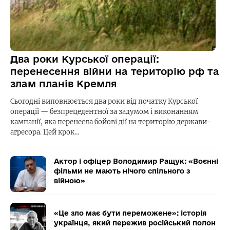
Два роки Курської операції:
перенесення війни на територію рф та
злам планів Кремля
Сьогодні виповнюється два роки від початку Курської
операції — безпрецедентної за задумом і виконанням
кампанії, яка перенесла бойові дії на територію держави-
агресора. Цей крок…
Актор і офіцер Володимир Ращук: «Воєнні
фільми не мають нічого спільного з
війною»
«Це зло має бути переможене»: історія
українця, який пережив російський полон