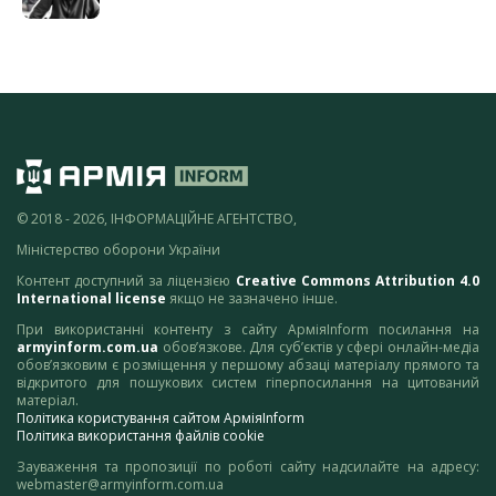
© 2018 - 2026, ІНФОРМАЦІЙНЕ АГЕНТСТВО,
Міністерство оборони України
Контент доступний за ліцензією
Creative Commons Attribution 4.0
International license
якщо не зазначено інше.
При використанні контенту з сайту АрміяInform посилання на
armyinform.com.ua
обов’язкове. Для суб’єктів у сфері онлайн-медіа
обов’язковим є розміщення у першому абзаці матеріалу прямого та
відкритого для пошукових систем гіперпосилання на цитований
матеріал.
Політика користування сайтом АрміяInform
Політика використання файлів cookie
Зауваження та пропозиції по роботі сайту надсилайте на адресу:
webmaster@armyinform.com.ua