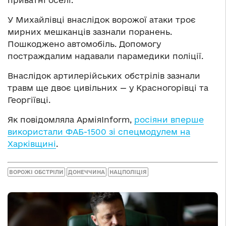
приватні оселі.
У Михайлівці внаслідок ворожої атаки троє
мирних мешканців зазнали поранень.
Пошкоджено автомобіль. Допомогу
постраждалим надавали парамедики поліції.
Внаслідок артилерійських обстрілів зазнали
травм ще двоє цивільних — у Красногорівці та
Георгіївці.
Як повідомляла АрміяInform,
росіяни вперше
використали ФАБ-1500 зі спецмодулем на
Харківщині
.
ВОРОЖІ ОБСТРІЛИ
ДОНЕЧЧИНА
НАЦПОЛІЦІЯ