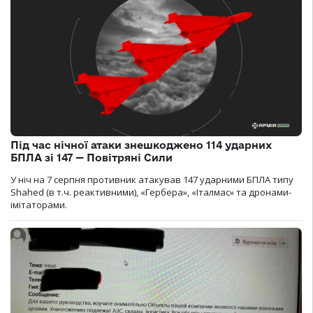
Під час нічної атаки знешкоджено 114 ударних
БПЛА зі 147 — Повітряні Сили
У ніч на 7 серпня противник атакував 147 ударними БПЛА типу
Shahed (в т.ч. реактивними), «Гербера», «Італмас» та дронами-
імітаторами.