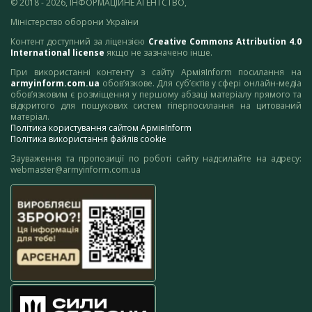
© 2018 - 2026, ІНФОРМАЦІЙНЕ АГЕНТСТВО,
Міністерство оборони України
Контент доступний за ліцензією
Creative Commons Attribution 4.0
International license
якщо не зазначено інше.
При використанні контенту з сайту АрміяInform посилання на
armyinform.com.ua
обов’язкове. Для суб’єктів у сфері онлайн-медіа
обов’язковим є розміщення у першому абзаці матеріалу прямого та
відкритого для пошукових систем гіперпосилання на цитований
матеріал.
Політика користування сайтом АрміяInform
Політика використання файлів cookie
Зауваження та пропозиції по роботі сайту надсилайте на адресу:
webmaster@armyinform.com.ua