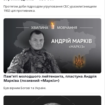
Протягом доби підрозділи угруповання СБС уразили/знищили
1902 цілі противника.
Пам’яті молодшого лейтенанта, пластуна Андрія
Марківа (позивний «Маркіз»)
Був вірним Богові та Україні.