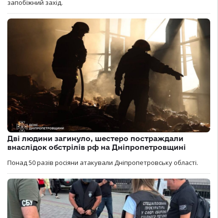
запобіжний захід.
Дві людини загинуло, шестеро постраждали
внаслідок обстрілів рф на Дніпропетровщині
Понад 50 разів росіяни атакували Дніпропетровську області.