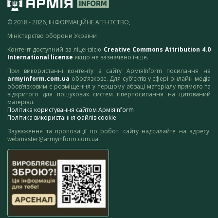
© 2018 - 2026, ІНФОРМАЦІЙНЕ АГЕНТСТВО,
Міністерство оборони України
Контент доступний за ліцензією
Creative Commons Attribution 4.0
International license
якщо не зазначено інше.
При використанні контенту з сайту АрміяInform посилання на
armyinform.com.ua
обов’язкове. Для суб’єктів у сфері онлайн-медіа
обов’язковим є розміщення у першому абзаці матеріалу прямого та
відкритого для пошукових систем гіперпосилання на цитований
матеріал.
Політика користування сайтом АрміяInform
Політика використання файлів cookie
Зауваження та пропозиції по роботі сайту надсилайте на адресу:
webmaster@armyinform.com.ua