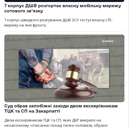
7 корпус ДШВ розгортає власну мобільну мережу
сотового зв’язку
7 корпус швидкого реагування ДШВ ЗСУ тестує власну LTE-
мережу на лінії фронту.
Суд обрав запобіжні заходи двом екскерівникам
ТЦК та СП на Закарпатті
Двом екскерівникам ТЦК та СП, яких ДБР викрило на
незаконному «списанні» понад тисячі чоловіків, обрано