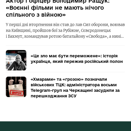
Актор і офіцер Володимир Ращук:
«Воєнні фільми не мають нічого
спільного з війною»
У перші дні вторгнення він став до лав Сил оборони, воював
на Київщині, пройшов бої за Рубіжне, Сєвєродонецьк
і Бахмут, командував ротою батальйону «Свобода», а нині…
«Це зло має бути переможене»: історія
українця, який пережив російський полон
«Хмарами» та «грозою» позначали
військових ТЦК: адміністратора восьми
Telegram-груп на Черкащині засудили за
перешкоджання ЗСУ