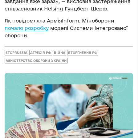
завдання вже зараз», — висловив застереження
співзасновник Helsing Гундберт Шерф.
Як повідомляла АрміяInform, Міноборони
почало розробку
моделі Системи інтегрованої
оборони.
STOPRUSSIA
АГРЕСІЯ РФ
ВІЙНА
ВТОРГНЕННЯ РФ
МІНІСТЕРСТВО ОБОРОНИ УКРАЇНИ