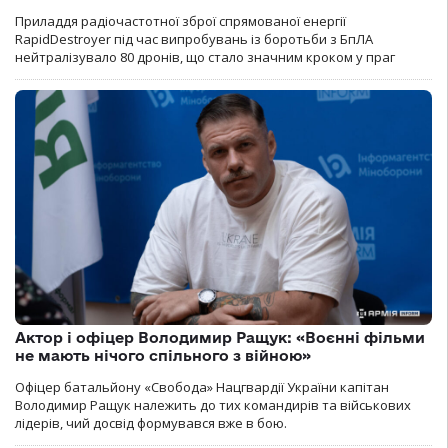
Приладдя радіочастотної зброї спрямованої енергії
RapidDestroyer під час випробувань із боротьби з БпЛА
нейтралізувало 80 дронів, що стало значним кроком у праг
Актор і офіцер Володимир Ращук: «Воєнні фільми
не мають нічого спільного з війною»
Офіцер батальйону «Свобода» Нацгвардії України капітан
Володимир Ращук належить до тих командирів та військових
лідерів, чий досвід формувався вже в бою.