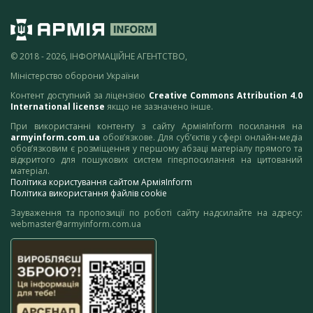
© 2018 - 2026, ІНФОРМАЦІЙНЕ АГЕНТСТВО,
Міністерство оборони України
Контент доступний за ліцензією
Creative Commons Attribution 4.0
International license
якщо не зазначено інше.
При використанні контенту з сайту АрміяInform посилання на
armyinform.com.ua
обов’язкове. Для суб’єктів у сфері онлайн-медіа
обов’язковим є розміщення у першому абзаці матеріалу прямого та
відкритого для пошукових систем гіперпосилання на цитований
матеріал.
Політика користування сайтом АрміяInform
Політика використання файлів cookie
Зауваження та пропозиції по роботі сайту надсилайте на адресу:
webmaster@armyinform.com.ua