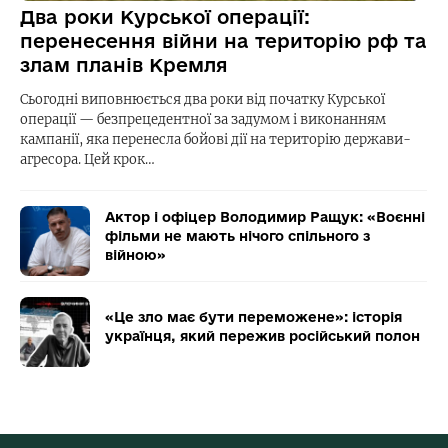
Два роки Курської операції:
перенесення війни на територію рф та
злам планів Кремля
Сьогодні виповнюється два роки від початку Курської
операції — безпрецедентної за задумом і виконанням
кампанії, яка перенесла бойові дії на територію держави-
агресора. Цей крок…
Актор і офіцер Володимир Ращук: «Воєнні
фільми не мають нічого спільного з
війною»
«Це зло має бути переможене»: історія
українця, який пережив російський полон