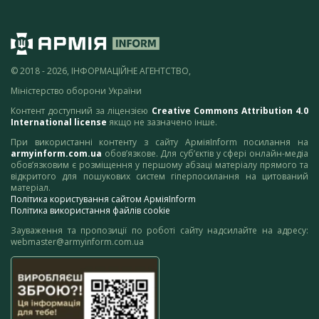
© 2018 - 2026, ІНФОРМАЦІЙНЕ АГЕНТСТВО,
Міністерство оборони України
Контент доступний за ліцензією
Creative Commons Attribution 4.0
International license
якщо не зазначено інше.
При використанні контенту з сайту АрміяInform посилання на
armyinform.com.ua
обов’язкове. Для суб’єктів у сфері онлайн-медіа
обов’язковим є розміщення у першому абзаці матеріалу прямого та
відкритого для пошукових систем гіперпосилання на цитований
матеріал.
Політика користування сайтом АрміяInform
Політика використання файлів cookie
Зауваження та пропозиції по роботі сайту надсилайте на адресу:
webmaster@armyinform.com.ua