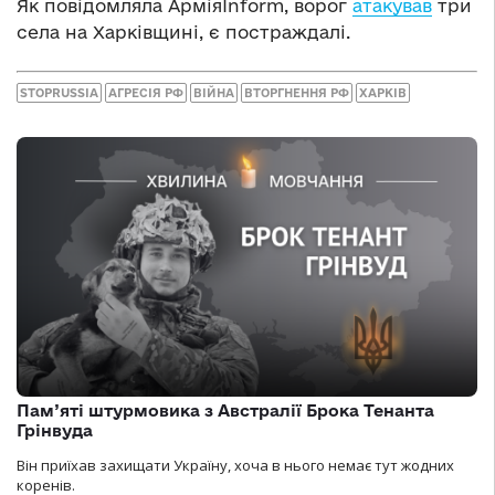
Як повідомляла АрміяInform, ворог
атакував
три
села на Харківщині, є постраждалі.
STOPRUSSIA
АГРЕСІЯ РФ
ВІЙНА
ВТОРГНЕННЯ РФ
ХАРКІВ
Пам’яті штурмовика з Австралії Брока Тенанта
Грінвуда
Він приїхав захищати Україну, хоча в нього немає тут жодних
коренів.