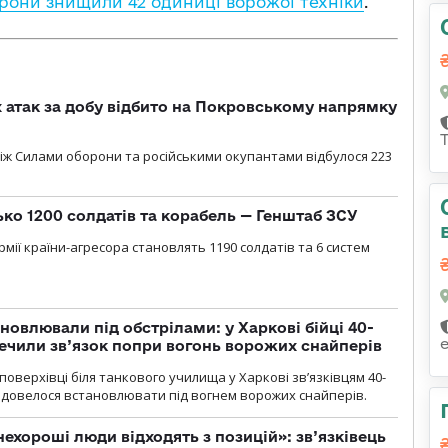
рони знищили 42 одиниці ворожої техніки
.
атак за добу відбито на Покровському напрямку
іж Силами оборони та російськими окупантами відбулося 223
ько 1200 солдатів та корабель — Генштаб ЗСУ
мії країни-агресора становлять 1190 солдатів та 6 систем
новлювали під обстрілами: у Харкові бійці 40-
печили зв’язок попри вогонь ворожих снайперів
оверхівці біля танкового училища у Харкові зв’язківцям 40-
и довелося встановлювати під вогнем ворожих снайперів.
 нехороші люди відходять з позицій»: зв’язківець