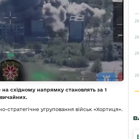
20
20
20
20
е на східному напрямку становлять за 1
звичайних.
о-стратегічне угруповання військ «Хортиця».
В