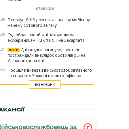
07.08.2026
:49
7 корпус ДШВ розгортає власну мобільну
мережу сотового зв’язку
:38
Суд обрав запобіжні заходи двом
екскерівникам ТЦК та СП на Закарпатті
:21
Дві людини загинуло, шестеро
ФОТО
постраждали внаслідок обстрілів рф на
Дніпропетровщині
:09
Пообіцяв вивезти військовозобов’язаного
за кордон: у Харкові викрито офіцера
ВСІ НОВИНИ
АКАНСІЇ
Військовослужбовець за