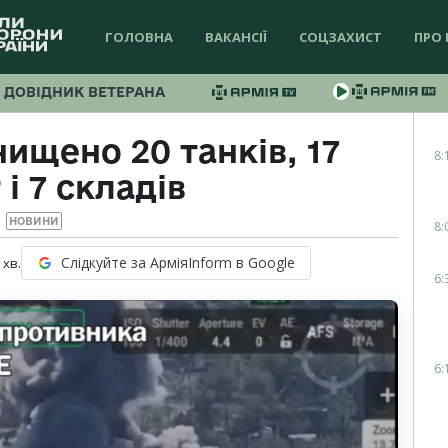
ГОЛОВНА
ВАКАНСІЇ
СОЦЗАХИСТ
ПРО 
ДОВІДНИК ВЕТЕРАНА
нищено 20 танків, 17
8:
і 7 складів
НОВИНИ
8:
Слідкуйте за АрміяInform в Google
хв.
6:
6: