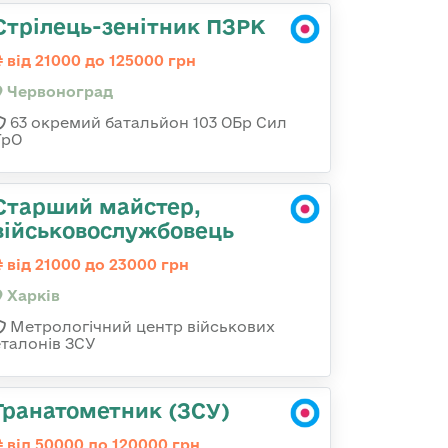
Стрілець-зенітник ПЗРК
від 21000 до 125000 грн
Червоноград
63 окремий батальйон 103 ОБр Сил
ТрО
Старший майстер,
військовослужбовець
від 21000 до 23000 грн
Харків
Метрологічний центр військових
еталонів ЗСУ
Гранатометник (ЗСУ)
від 50000 до 120000 грн