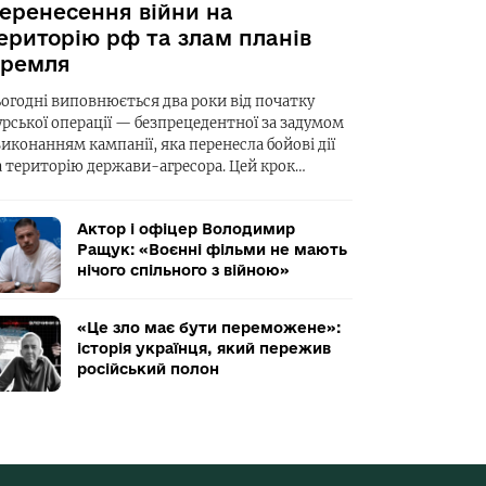
еренесення війни на
ериторію рф та злам планів
ремля
ьогодні виповнюється два роки від початку
урської операції — безпрецедентної за задумом
виконанням кампанії, яка перенесла бойові дії
а територію держави-агресора. Цей крок…
Актор і офіцер Володимир
Ращук: «Воєнні фільми не мають
нічого спільного з війною»
«Це зло має бути переможене»:
історія українця, який пережив
російський полон