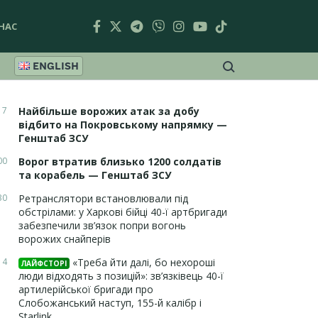
НАС
ENGLISH
17
Найбільше ворожих атак за добу
відбито на Покровському напрямку —
Генштаб ЗСУ
00
Ворог втратив близько 1200 солдатів
та корабель — Генштаб ЗСУ
30
Ретранслятори встановлювали під
обстрілами: у Харкові бійці 40-ї артбригади
забезпечили зв’язок попри вогонь
ворожих снайперів
14
«Треба йти далі, бо нехороші
ЛАЙФСТОРІ
люди відходять з позицій»: зв’язківець 40-ї
артилерійської бригади про
Слобожанський наступ, 155-й калібр і
Starlink