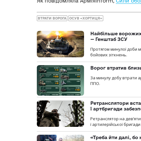
Як повідомляла АрміяInform,
Сили обо
ВТРАТИ ВОРОГА
ОСУВ «ХОРТИЦЯ»
Найбільше ворожих 
— Генштаб ЗСУ
Протягом минулої доби м
бойових зіткнень.
Ворог втратив близ
За минулу добу втрати ар
ППО.
Ретранслятори вста
ї артбригади забез
Ретранслятор на дев’ятип
ї артилерійської бригад
«Треба йти далі, бо