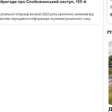
ї бригади про Слобожанський наступ, 155-й
тупальної операції восени 2022 року критично залежав від
озволяв передавати інформацію в режимі реального часу.
П
Д