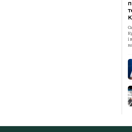
п
т
К
С
К
і 
н