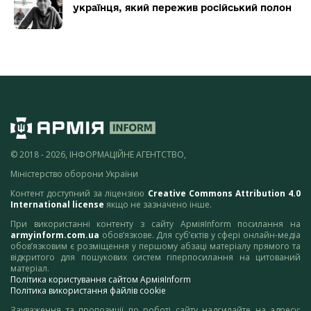
українця, який пережив російський полон
© 2018 - 2026, ІНФОРМАЦІЙНЕ АГЕНТСТВО,
Міністерство оборони України
Контент доступний за ліцензією
Creative Commons Attribution 4.0
International license
якщо не зазначено інше.
При використанні контенту з сайту АрміяInform посилання на
armyinform.com.ua
обов’язкове. Для суб’єктів у сфері онлайн-медіа
обов’язковим є розміщення у першому абзаці матеріалу прямого та
відкритого для пошукових систем гіперпосилання на цитований
матеріал.
Політика користування сайтом АрміяInform
Політика використання файлів cookie
Зауваження та пропозиції по роботі сайту надсилайте на адресу: