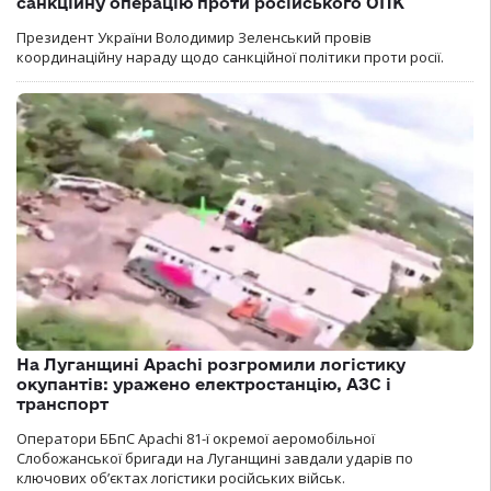
санкційну операцію проти російського ОПК
Президент України Володимир Зеленський провів
координаційну нараду щодо санкційної політики проти росії.
На Луганщині Apachi розгромили логістику
окупантів: уражено електростанцію, АЗС і
транспорт
Оператори ББпС Apachi 81-ї окремої аеромобільної
Слобожанської бригади на Луганщині завдали ударів по
ключових об’єктах логістики російських військ.