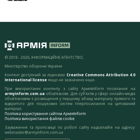
© 2018 - 2026, ІНФОРМАЦІЙНЕ АГЕНТСТВО,
Міністерство оборони України
Контент доступний за ліцензією
Creative Commons Attribution 4.0
International license
якщо не зазначено інше.
При використанні контенту з сайту АрміяInform посилання на
armyinform.com.ua
обов’язкове. Для суб’єктів у сфері онлайн-медіа
обов’язковим є розміщення у першому абзаці матеріалу прямого та
відкритого для пошукових систем гіперпосилання на цитований
матеріал.
Політика користування сайтом АрміяInform
Політика використання файлів cookie
Зауваження та пропозиції по роботі сайту надсилайте на адресу:
webmaster@armyinform.com.ua