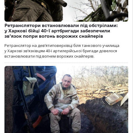
Ретранслятори встановлювали під обстрілами:
у Харкові бійці 40-ї артбригади забезпечили
зв’язок попри вогонь ворожих снайперів
Ретранслятор на дев’ятиповерхівці біля танкового училища
у Харкові зв’язківцям 40-ї артилерійської бригади довелося
встановлювати під вогнем ворожих снайперів.