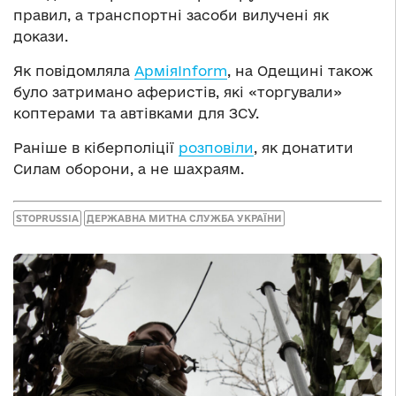
правил, а транспортні засоби вилучені як
докази.
Як повідомляла
АрміяInform
, на Одещині також
було затримано аферистів, які «торгували»
коптерами та автівками для ЗСУ.
Раніше в кіберполіції
розповіли
, як донатити
Силам оборони, а не шахраям.
STOPRUSSIA
ДЕРЖАВНА МИТНА СЛУЖБА УКРАЇНИ