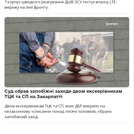
7 корпус швидкого реагування ДШВ ЗСУ тестує власну LTE-
мережу на лінії фронту.
Суд обрав запобіжні заходи двом екскерівникам
ТЦК та СП на Закарпатті
Двом екскерівникам ТЦК та СП, яких ДБР викрило на
незаконному «списанні» понад тисячі чоловіків, обрано
запобіжний захід.