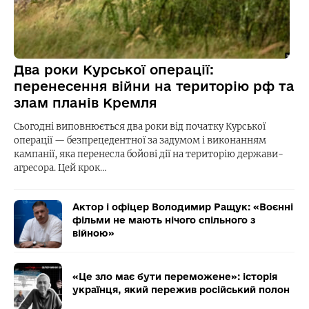
Два роки Курської операції:
перенесення війни на територію рф та
злам планів Кремля
Сьогодні виповнюється два роки від початку Курської
операції — безпрецедентної за задумом і виконанням
кампанії, яка перенесла бойові дії на територію держави-
агресора. Цей крок…
Актор і офіцер Володимир Ращук: «Воєнні
фільми не мають нічого спільного з
війною»
«Це зло має бути переможене»: історія
українця, який пережив російський полон