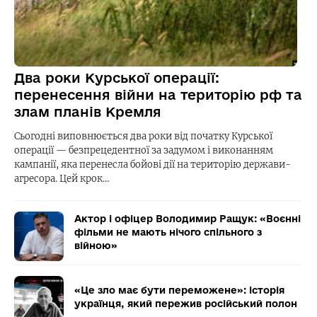
Два роки Курської операції:
перенесення війни на територію рф та
злам планів Кремля
Сьогодні виповнюється два роки від початку Курської
операції — безпрецедентної за задумом і виконанням
кампанії, яка перенесла бойові дії на територію держави-
агресора. Цей крок…
Актор і офіцер Володимир Ращук: «Воєнні
фільми не мають нічого спільного з
війною»
«Це зло має бути переможене»: історія
українця, який пережив російський полон