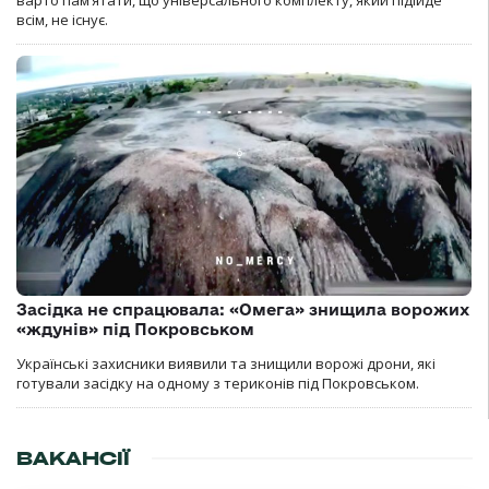
варто пам’ятати, що універсального комплекту, який підійде
всім, не існує.
Засідка не спрацювала: «Омега» знищила ворожих
«ждунів» під Покровськом
Українські захисники виявили та знищили ворожі дрони, які
готували засідку на одному з териконів під Покровськом.
ВАКАНСІЇ