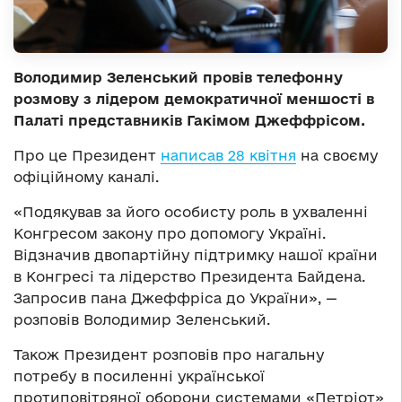
Володимир Зеленський провів телефонну
розмову з лідером демократичної меншості в
Палаті представників Гакімом Джеффрісом.
Про це Президент
написав 28 квітня
на своєму
офіційному каналі.
«Подякував за його особисту роль в ухваленні
Конгресом закону про допомогу Україні.
Відзначив двопартійну підтримку нашої країни
в Конгресі та лідерство Президента Байдена.
Запросив пана Джеффріса до України», —
розповів Володимир Зеленський.
Також Президент розповів про нагальну
потребу в посиленні української
протиповітряної оборони системами «Петріот»