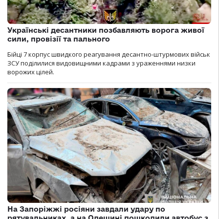
Українські десантники позбавляють ворога живої
сили, провізії та пального
Бійці 7 корпус швидкого реагування десантно-штурмових військ
ЗСУ поділилися видовищними кадрами з ураженнями низки
ворожих цілей.
На Запоріжжі росіяни завдали удару по
рятувальниках, а на Одещині пошкодили автобус з