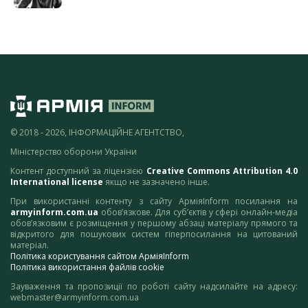
© 2018 - 2026, ІНФОРМАЦІЙНЕ АГЕНТСТВО,
Міністерство оборони України
Контент доступний за ліцензією
Creative Commons Attribution 4.0
International license
якщо не зазначено інше.
При використанні контенту з сайту АрміяInform посилання на
armyinform.com.ua
обов’язкове. Для суб’єктів у сфері онлайн-медіа
обов’язковим є розміщення у першому абзаці матеріалу прямого та
відкритого для пошукових систем гіперпосилання на цитований
матеріал.
Політика користування сайтом АрміяInform
Політика використання файлів cookie
Зауваження та пропозиції по роботі сайту надсилайте на адресу:
webmaster@armyinform.com.ua