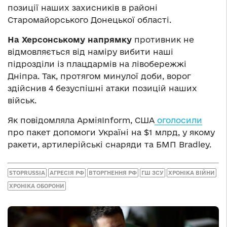
позиції наших захисників в районі
Старомайорського Донецької області.
На Херсонському напрямку
противник не
відмовляється від наміру вибити наші
підрозділи із плацдармів на лівобережжі
Дніпра. Так, протягом минулої доби, ворог
здійснив 4 безуспішні атаки позицій наших
військ.
Як повідомляла АрміяInform, США
оголосили
про пакет допомоги Україні на $1 млрд, у якому
ракети, артилерійські снаряди та БМП Bradley.
STOPRUSSIA
АГРЕСІЯ РФ
ВТОРГНЕННЯ РФ
ГШ ЗСУ
ХРОНІКА ВІЙНИ
ХРОНІКА ОБОРОНИ