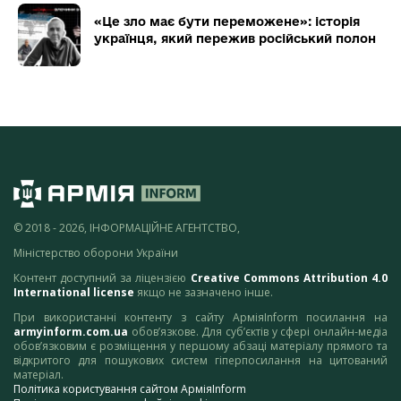
«Це зло має бути переможене»: історія
українця, який пережив російський полон
© 2018 - 2026, ІНФОРМАЦІЙНЕ АГЕНТСТВО,
Міністерство оборони України
Контент доступний за ліцензією
Creative Commons Attribution 4.0
International license
якщо не зазначено інше.
При використанні контенту з сайту АрміяInform посилання на
armyinform.com.ua
обов’язкове. Для суб’єктів у сфері онлайн-медіа
обов’язковим є розміщення у першому абзаці матеріалу прямого та
відкритого для пошукових систем гіперпосилання на цитований
матеріал.
Політика користування сайтом АрміяInform