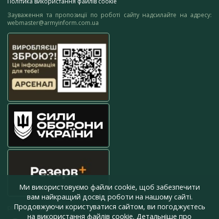
Політика використання файлів cookie
Зауваження та пропозиції по роботі сайту надсилайте на адресу:
webmaster@armyinform.com.ua
Ми використовуємо файли cookie, щоб забезпечити
вам найкращий досвід роботи на нашому сайті.
Продовжуючи користуватися сайтом, ви погоджуєтесь
press@armyinform.com.ua
на використання файлів cookie. Детальніше про