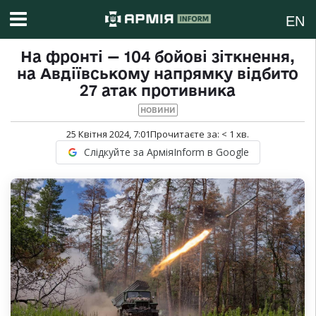
EN
На фронті — 104 бойові зіткнення,
на Авдіївському напрямку відбито
27 атак противника
НОВИНИ
25 Квітня 2024, 7:01
Прочитаєте за:
< 1
хв.
Слідкуйте за АрміяInform в Google