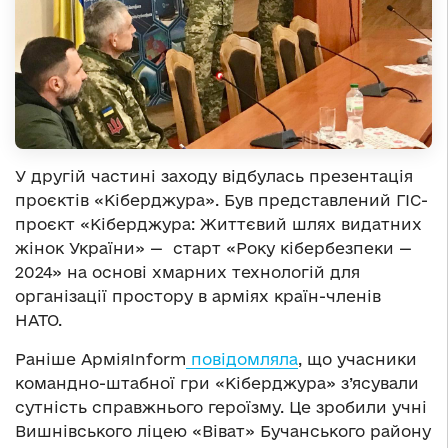
У другій частині заходу відбулась презентація
проєктів «Кіберджура». Був представлений ГІС-
проєкт «Кіберджура: Життєвий шлях видатних
жінок України» — старт «Року кібербезпеки —
2024» на основі хмарних технологій для
організації простору в арміях країн-членів
НАТО.
Раніше АрміяInform
повідомляла
, що учасники
командно-штабної гри «Кіберджура» з’ясували
сутність справжнього героїзму. Це зробили учні
Вишнівського ліцею «Віват» Бучанського району