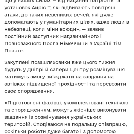
що у наших силах — від надання Патріотів та
установок Айріс Т, які відбивають повітряні
атаки, до таких невеликих речей, які дуже
допомагають у гуманітарних цілях, адже люди в
небезпеці, коли міни всюди», — заявив
постійний заступник Надзвичайного і
Повноважного Посла Німеччини в Україні Тім
Пранге.
Закуплені позашляховики вже цього тижня
будуть у Дніпрі й сапери Центру розмінування
матимуть змогу виїжджати на завдання на
автівках підвищеної прохідності та перевозити
своє спорядження.
«Підготовлені фахівці, укомплектовані технікою
та спорядженням, можуть якісніше виконувати
завдання із розмінування українських
територій. Сподіваюся на подальшу співпрацю,
оскільки роботи дуже багато і з допомогою