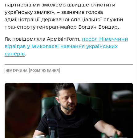
партнерів ми зможемо швидше очистити
українську землю», – зазначив голова
адміністрації Державної спеціальної служби
транспорту генерал-майор Богдан Бондар.
Як повідомляла АрміяInform,
посол Німеччини
відвідав у Миколаєві навчання українських
саперів
.
НІМЕЧЧИНА
РОЗМІНУВАННЯ