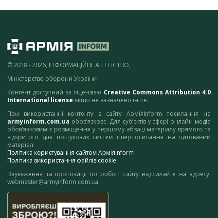
© 2018 - 2026, ІНФОРМАЦІЙНЕ АГЕНТСТВО,
Міністерство оборони України
Контент доступний за ліцензією
Creative Commons Attribution 4.0
International license
якщо не зазначено інше.
При використанні контенту з сайту АрміяInform посилання на
armyinform.com.ua
обов’язкове. Для суб’єктів у сфері онлайн-медіа
обов’язковим є розміщення у першому абзаці матеріалу прямого та
відкритого для пошукових систем гіперпосилання на цитований
матеріал.
Політика користування сайтом АрміяInform
Політика використання файлів cookie
Зауваження та пропозиції по роботі сайту надсилайте на адресу:
webmaster@armyinform.com.ua