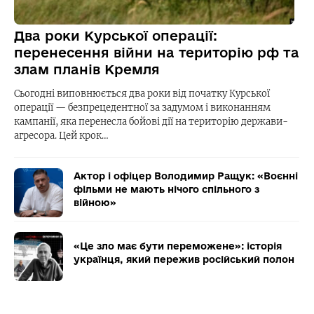
Два роки Курської операції:
перенесення війни на територію рф та
злам планів Кремля
Сьогодні виповнюється два роки від початку Курської
операції — безпрецедентної за задумом і виконанням
кампанії, яка перенесла бойові дії на територію держави-
агресора. Цей крок…
Актор і офіцер Володимир Ращук: «Воєнні
фільми не мають нічого спільного з
війною»
«Це зло має бути переможене»: історія
українця, який пережив російський полон