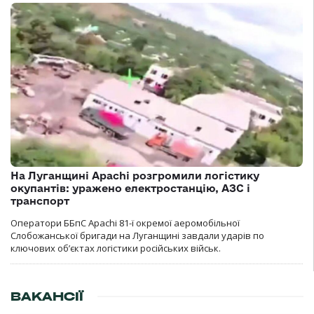
На Луганщині Apachi розгромили логістику
окупантів: уражено електростанцію, АЗС і
транспорт
Оператори ББпС Apachi 81-ї окремої аеромобільної
Слобожанської бригади на Луганщині завдали ударів по
ключових об’єктах логістики російських військ.
ВАКАНСІЇ