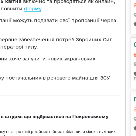
25 квітня
включно та проводяться як онлайн,
заповнити
форму
.
мпанії можуть подавати свої пропозиції через
ерервне забезпечення потреб Збройних Сил
ператорі тилу.
они хоче залучити нових українських
ку постачальників речового майна для ЗСУ
 в штурм: що відбувається на Покровському
 після ротації російські війська збільшили кількість малих