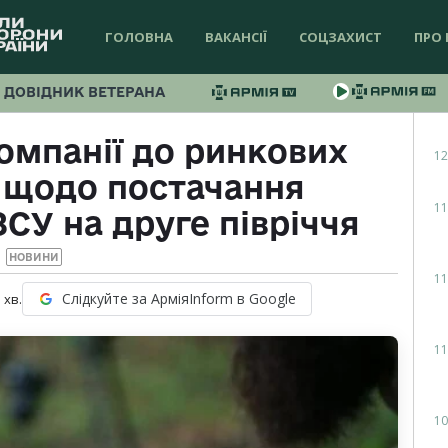
ГОЛОВНА
ВАКАНСІЇ
СОЦЗАХИСТ
ПРО 
ДОВІДНИК ВЕТЕРАНА
омпанії до ринкових
12
 щодо постачання
11
СУ на друге півріччя
НОВИНИ
11
Слідкуйте за АрміяInform в Google
1
хв.
11
10