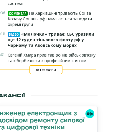
системі
:36
На Харківщині тривають бої за
КОМЕНТАР
Козачу Лопань: рф намагається заводити
окремі групи
:18
«МоЛоЧКа» триває: СБС уразили
ВІДЕО
ще 12 суден тіньового флоту рф у
Чорному та Азовському морях
:01
Євгеній Хмара привітав воїнів військ зв’язку
та кібербезпеки з професійним святом
ВСІ НОВИНИ
АКАНСІЇ
Інженер електронщик з
досвідом ремонту силової
та цифрової техніки