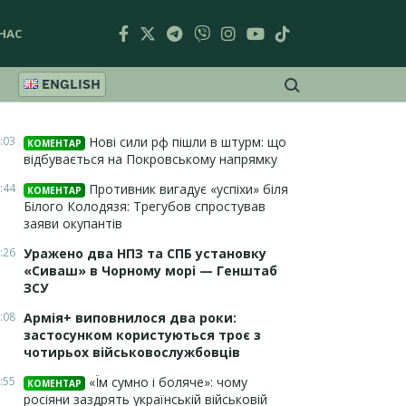
НАС
ENGLISH
:03
Нові сили рф пішли в штурм: що
КОМЕНТАР
відбувається на Покровському напрямку
:44
Противник вигадує «успіхи» біля
КОМЕНТАР
Білого Колодязя: Трегубов спростував
заяви окупантів
:26
Уражено два НПЗ та СПБ установку
«Сиваш» в Чорному морі — Генштаб
ЗСУ
:08
Армія+ виповнилося два роки:
застосунком користуються троє з
чотирьох військовослужбовців
:55
«Їм сумно і боляче»: чому
КОМЕНТАР
росіяни заздрять українській військовій