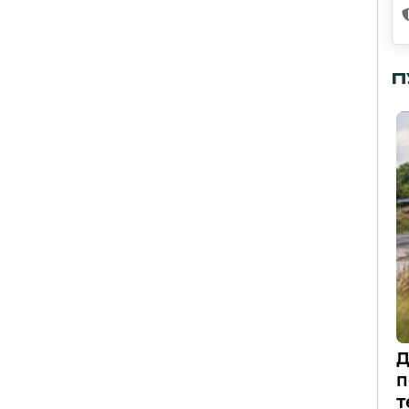
П
Д
п
т