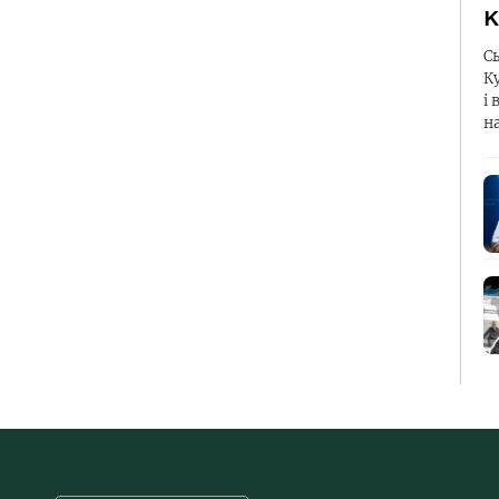
К
С
К
і 
н