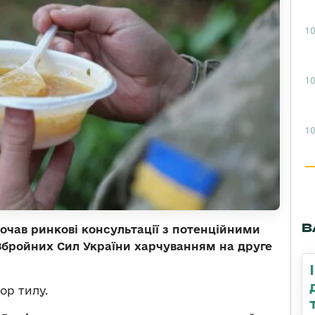
10
10
10
В
очав ринкові консультації з потенційними
бройних Сил України харчуванням на друге
р тилу.