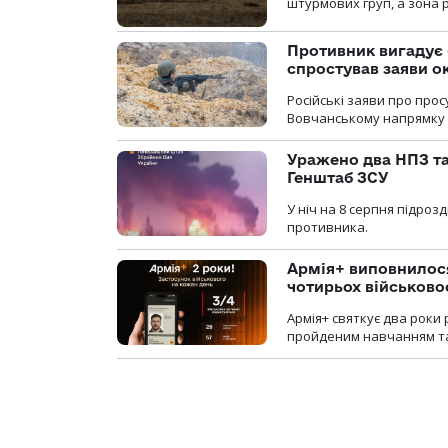
штурмових груп, а зона р
Противник вигадує 
спростував заяви о
Російські заяви про про
Вовчанському напрямку о
Уражено два НПЗ та
Генштаб ЗСУ
У ніч на 8 серпня підроз
противника.
Армія+ виповнилося
чотирьох військов
Армія+ святкує два роки 
пройденим навчанням та