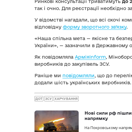
Ринкові консультації триватимуть
до 
так і очно. Для реєстрації необхідно 
У відомстві нагадали, що всі охочі ко
відповідну
форму зворотного звʼязку
.
«Наша спільна мета — якісне та безп
України», — зазначили в Державному о
Як повідомляла
АрміяInform
, Мінобор
виробників до закупівель ЗСУ.
Раніше ми
повідомляли
, що до перелі
додали шість українських виробників.
ДОТ
ЗСУ
ХАРЧУВАННЯ
Нові сили рф пішли
напрямку
На Покровському напрямку