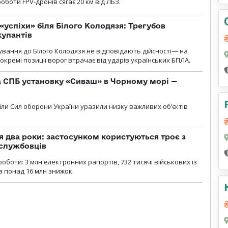
оботи FPV-дронів сягає 20 км від ЛБЗ.
«успіхи» біля Білого Колодязя: Трегубов
купантів
сування до Білого Колодязя не відповідають дійсності— на
кремі позиції ворог втрачає від ударів українських БПЛА.
 СПБ установку «Сиваш» в Чорному морі —
діли Сил оборони України уразили низку важливих об’єктів
 два роки: застосунком користуються троє з
ослужбовців
роботи: 3 млн електронних рапортів, 732 тисячі військових із
 понад 16 млн знижок.