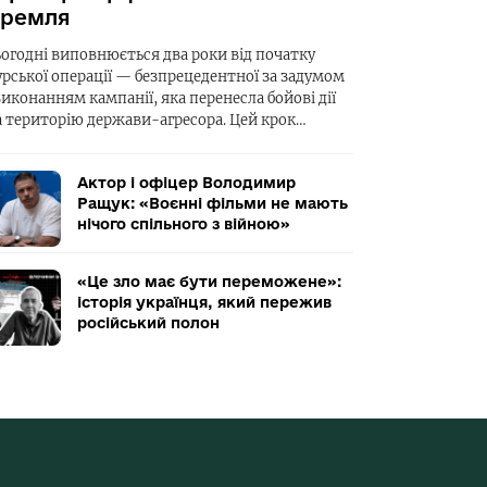
ремля
ьогодні виповнюється два роки від початку
урської операції — безпрецедентної за задумом
виконанням кампанії, яка перенесла бойові дії
а територію держави-агресора. Цей крок…
Актор і офіцер Володимир
Ращук: «Воєнні фільми не мають
нічого спільного з війною»
«Це зло має бути переможене»:
історія українця, який пережив
російський полон