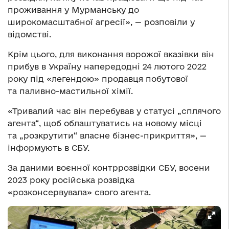
проживання у Мурманську до
широкомасштабної агресії», — розповіли у
відомстві.
Крім цього, для виконання ворожої вказівки він
прибув в Україну напередодні 24 лютого 2022
року під «легендою» продавця побутової
та паливно-мастильної хімії.
«Тривалий час він перебував у статусі „сплячого
агента“, щоб облаштуватись на новому місці
та „розкрутити“ власне бізнес-прикриття», —
інформують в СБУ.
За даними воєнної контррозвідки СБУ, восени
2023 року російська розвідка
«розконсервувала» свого агента.