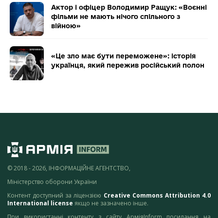
Актор і офіцер Володимир Ращук: «Воєнні
фільми не мають нічого спільного з
війною»
«Це зло має бути переможене»: історія
українця, який пережив російський полон
© 2018 - 2026, ІНФОРМАЦІЙНЕ АГЕНТСТВО,
Міністерство оборони України
Контент доступний за ліцензією
Creative Commons Attribution 4.0
International license
якщо не зазначено інше.
При використанні контенту з сайту АрміяInform посилання на