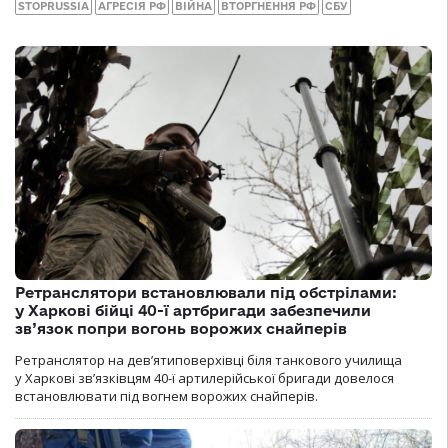
STOPRUSSIA
АГРЕСІЯ РФ
ВІЙНА
ВТОРГНЕННЯ РФ
СБУ
Ретранслятори встановлювали під обстрілами:
у Харкові бійці 40-ї артбригади забезпечили
зв’язок попри вогонь ворожих снайперів
Ретранслятор на дев’ятиповерхівці біля танкового училища
у Харкові зв’язківцям 40-ї артилерійської бригади довелося
встановлювати під вогнем ворожих снайперів.