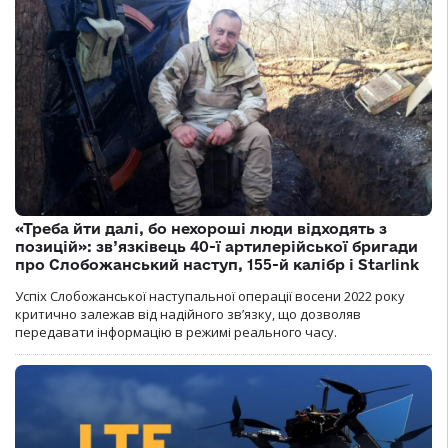
«Треба йти далі, бо нехороші люди відходять з
позицій»: зв’язківець 40-ї артилерійської бригади
про Слобожанський наступ, 155-й калібр і Starlink
Успіх Слобожанської наступальної операції восени 2022 року
критично залежав від надійного зв’язку, що дозволяв
передавати інформацію в режимі реального часу.