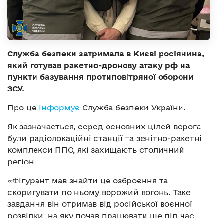
Служба безпеки затримала в Києві росіянина,
який готував ракетно-дронову атаку рф на
пункти базування протиповітряної оборони
ЗСУ.
Про це
інформує
Служба безпеки України.
Як зазначається, серед основних цілей ворога
були радіолокаційні станції та зенітно-ракетні
комплекси ППО, які захищають столичний
регіон.
«Фігурант мав знайти це озброєння та
скоригувати по ньому ворожий вогонь. Таке
завдання він отримав від російської воєнної
розвідки, на яку почав працювати ще під час