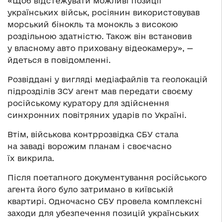
«Щоб відстежувати можливі позиції
українських військ, росіянин використовував
морський бінокль та монокль з високою
роздільною здатністю. Також він встановив
у власному авто приховану відеокамеру», —
йдеться в повідомленні.
Розвіддані у вигляді медіафайлів та геолокацій
підрозділів ЗСУ агент мав передати своєму
російському куратору для здійснення
синхронних повітряних ударів по Україні.
Втім, військова контррозвідка СБУ стала
на заваді ворожим планам і своєчасно
їх викрила.
Після поетапного документування російського
агента його було затримано в київській
квартирі. Одночасно СБУ провела комплексні
заходи для убезпечення позицій українських