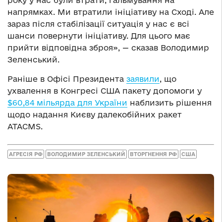
року у нас були втрати, гальмування на
напрямках. Ми втратили ініціативу на Сході. Але
зараз після стабілізації ситуація у нас є всі
шанси повернути ініціативу. Для цього має
прийти відповідна зброя», — сказав Володимир
Зеленський.
Раніше в Офісі Президента
заявили
, що
ухвалення в Конгресі США пакету допомоги у
$60,84 мільярда для України
наблизить рішення
щодо надання Києву далекобійних ракет
ATACMS.
АГРЕСІЯ РФ
ВОЛОДИМИР ЗЕЛЕНСЬКИЙ
ВТОРГНЕННЯ РФ
США