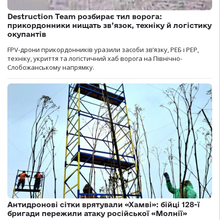
Destruction Team розбирає тил ворога:
прикордонники нищать зв’язок, техніку й логістику
окупантів
FPV-дрони прикордонників уразили засоби зв’язку, РЕБ і РЕР,
техніку, укриття та логістичний хаб ворога на Північно-
Слобожанському напрямку.
Антидронові сітки врятували «Хамві»: бійці 128-ї
бригади пережили атаку російської «Молнії»