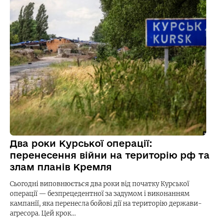
Два роки Курської операції:
перенесення війни на територію рф та
злам планів Кремля
Сьогодні виповнюється два роки від початку Курської
операції — безпрецедентної за задумом і виконанням
кампанії, яка перенесла бойові дії на територію держави-
агресора. Цей крок…