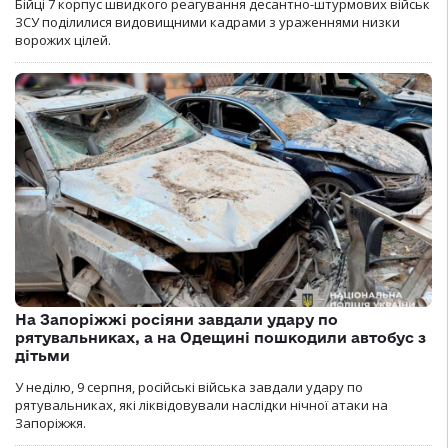
Бійці 7 корпус швидкого реагування десантно-штурмових військ
ЗСУ поділилися видовищними кадрами з ураженнями низки
ворожих цілей.
На Запоріжжі росіяни завдали удару по
рятувальниках, а на Одещині пошкодили автобус з
дітьми
У неділю, 9 серпня, російські війська завдали удару по
рятувальниках, які ліквідовували наслідки нічної атаки на
Запоріжжя.