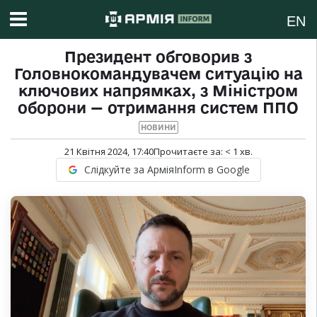
EN
Президент обговорив з
Головнокомандувачем ситуацію на
ключових напрямках, з Міністром
оборони — отримання систем ППО
НОВИНИ
21 Квітня 2024, 17:40
Прочитаєте за:
< 1
хв.
Слідкуйте за АрміяInform в Google