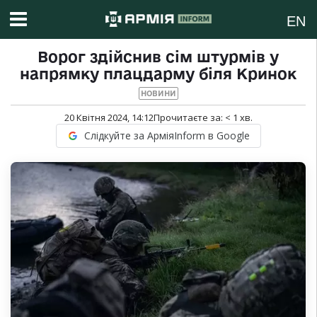
EN
Ворог здійснив сім штурмів у
напрямку плацдарму біля Кринок
НОВИНИ
20 Квітня 2024, 14:12
Прочитаєте за:
< 1
хв.
Слідкуйте за АрміяInform в Google