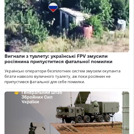
Вигнали з туалету: українські FPV змусили
росіянина припуститися фатальної помилки
Українські оператори безпілотних систем змусили окупанта
бігати навколо вуличного туалету, аж поки росіянин не
припустився фатальної для себе помилки.