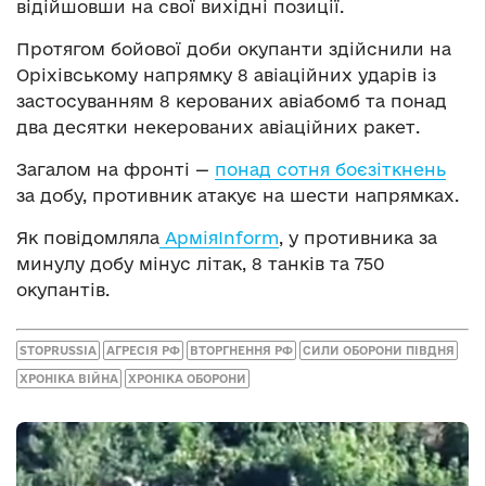
відійшовши на свої вихідні позиції.
Протягом бойової доби окупанти здійснили на
Оріхівському напрямку 8 авіаційних ударів із
застосуванням 8 керованих авіабомб та понад
два десятки некерованих авіаційних ракет.
Загалом на фронті —
понад сотня боєзіткнень
за добу, противник атакує на шести напрямках.
Як повідомляла
АрміяInform
, у противника за
минулу добу мінус літак, 8 танків та 750
окупантів.
STOPRUSSIA
АГРЕСІЯ РФ
ВТОРГНЕННЯ РФ
СИЛИ ОБОРОНИ ПІВДНЯ
ХРОНІКА ВІЙНА
ХРОНІКА ОБОРОНИ