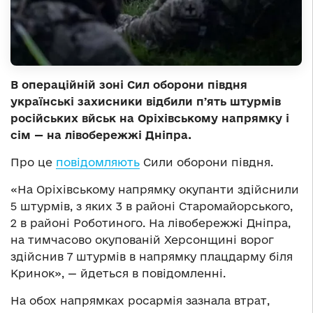
В операційній зоні Сил оборони півдня
українські захисники відбили пʼять штурмів
російських вйськ на Оріхівському напрямку і
сім — на лівобережжі Дніпра.
Про це
повідомляють
Сили оборони півдня.
«На Оріхівському напрямку окупанти здійснили
5 штурмів, з яких 3 в районі Старомайорського,
2 в районі Роботиного. На лівобережжі Дніпра,
на тимчасово окупованій Херсонщині ворог
здійснив 7 штурмів в напрямку плацдарму біля
Кринок», — йдеться в повідомленні.
На обох напрямках росармія зазнала втрат,