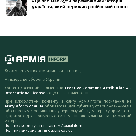
«Це зло має бути переможене»: історія
українця, який пережив російський полон
© 2018 - 2026, ІНФОРМАЦІЙНЕ АГЕНТСТВО,
Міністерство оборони України
Контент доступний за ліцензією
Creative Commons Attribution 4.0
International license
якщо не зазначено інше.
При використанні контенту з сайту АрміяInform посилання на
armyinform.com.ua
обов’язкове. Для суб’єктів у сфері онлайн-медіа
обов’язковим є розміщення у першому абзаці матеріалу прямого та
відкритого для пошукових систем гіперпосилання на цитований
матеріал.
Політика користування сайтом АрміяInform
Політика використання файлів cookie