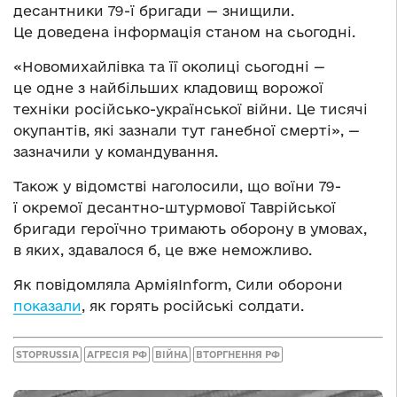
десантники 79-ї бригади — знищили.
Це доведена інформація станом на сьогодні.
«Новомихайлівка та її околиці сьогодні —
це одне з найбільших кладовищ ворожої
техніки російсько-української війни. Це тисячі
окупантів, які зазнали тут ганебної смерті», —
зазначили у командування.
Також у відомстві наголосили, що воїни 79-
ї окремої десантно-штурмової Таврійської
бригади героїчно тримають оборону в умовах,
в яких, здавалося б, це вже неможливо.
Як повідомляла АрміяInform, Сили оборони
показали
, як горять російські солдати.
STOPRUSSIA
АГРЕСІЯ РФ
ВІЙНА
ВТОРГНЕННЯ РФ