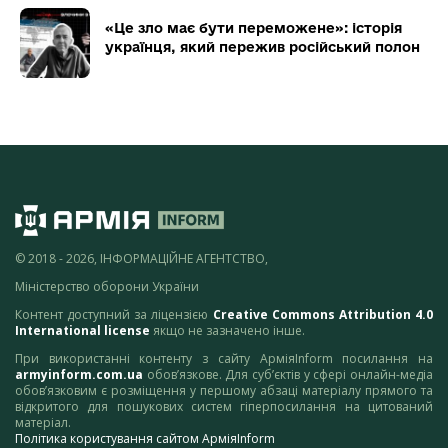
«Це зло має бути переможене»: історія
українця, який пережив російський полон
© 2018 - 2026, ІНФОРМАЦІЙНЕ АГЕНТСТВО,
Міністерство оборони України
Контент доступний за ліцензією
Creative Commons Attribution 4.0
International license
якщо не зазначено інше.
При використанні контенту з сайту АрміяInform посилання на
armyinform.com.ua
обов’язкове. Для суб’єктів у сфері онлайн-медіа
обов’язковим є розміщення у першому абзаці матеріалу прямого та
відкритого для пошукових систем гіперпосилання на цитований
матеріал.
Політика користування сайтом АрміяInform