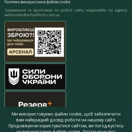
Політика використання файлів cookie
Зауваження та пропозиції по роботі сайту надсилайте на адресу:
webmaster@armyinform.com.ua
Ми використовуємо файли cookie, щоб забезпечити
вам найкращий досвід роботи на нашому сайті.
Продовжуючи користуватися сайтом, ви погоджуєтесь
press@armyinform.com.ua
на використання файлів cookie. Детальніше про