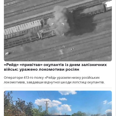
«Рейд» «привітав» окупантів із днем залізничних
військ: уражено локомотиви росіян
Оператори 413-го полку «Рейд» уразили низку російських
локомотивів, завдавши відчутної шкоди логістиці окупантів.