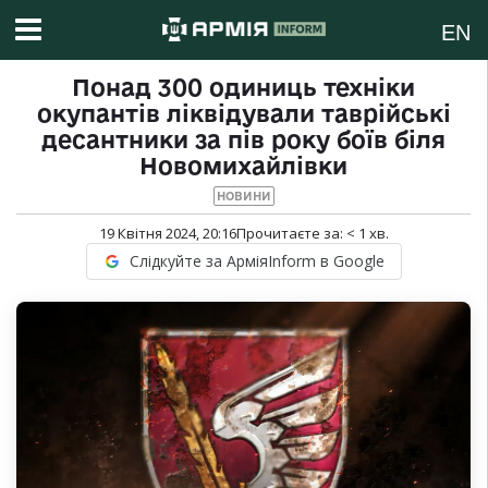
EN
Понад 300 одиниць техніки
окупантів ліквідували таврійські
десантники за пів року боїв біля
Новомихайлівки
НОВИНИ
19 Квітня 2024, 20:16
Прочитаєте за:
< 1
хв.
Слідкуйте за АрміяInform в Google