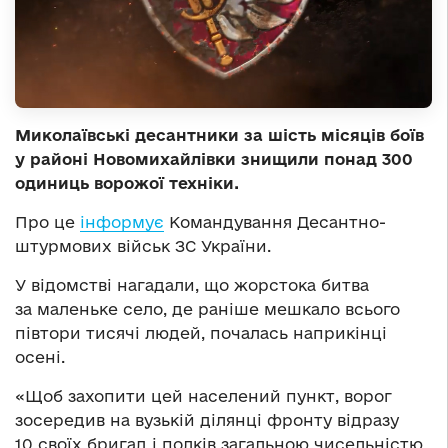
Миколаївські десантники за шість місяців боїв
у районі Новомихайлівки знищили понад 300
одиниць ворожої техніки.
Про це
інформує
Командування Десантно-
штурмових військ ЗС України.
У відомстві нагадали, що жорстока битва
за маленьке село, де раніше мешкало всього
півтори тисячі людей, почалась наприкінці
осені.
«Щоб захопити цей населений пункт, ворог
зосередив на вузькій ділянці фронту відразу
10 своїх бригад і полків загальною чисельністю