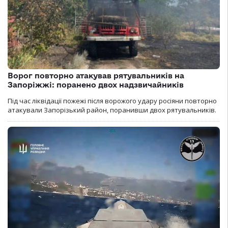
Ворог повторно атакував рятувальників на
Запоріжжі: поранено двох надзвичайників
Під час ліквідації пожежі після ворожого удару росіяни повторно
атакували Запорізький район, поранивши двох рятувальників.