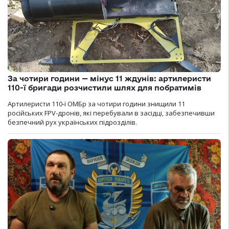
За чотири години — мінус 11 ждунів: артилеристи
110-ї бригади розчистили шлях для побратимів
Артилеристи 110-ї ОМБр за чотири години знищили 11
російських FPV-дронів, які перебували в засідці, забезпечивши
безпечний рух українських підрозділів.