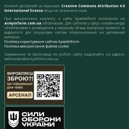
Контент доступний за ліцензією
Creative Commons Attribution 4.0
International license
якщо не зазначено інше.
При використанні контенту з сайту АрміяInform посилання на
armyinform.com.ua
обов’язкове. Для суб’єктів у сфері онлайн-медіа
обов’язковим є розміщення у першому абзаці матеріалу прямого та
відкритого для пошукових систем гіперпосилання на цитований
матеріал.
Політика користування сайтом АрміяInform
Політика використання файлів cookie
Зауваження та пропозиції по роботі сайту надсилайте на адресу:
webmaster@armyinform.com.ua