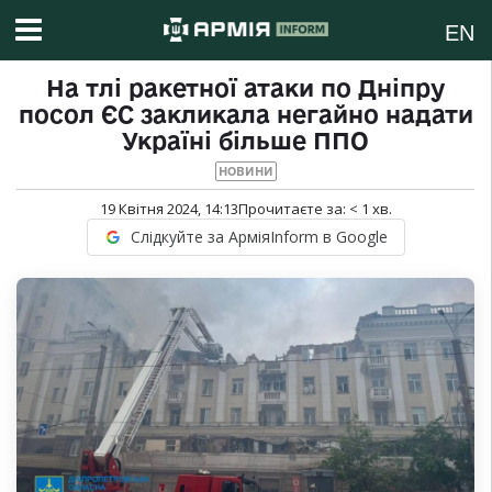
EN
На тлі ракетної атаки по Дніпру
посол ЄС закликала негайно надати
Україні більше ППО
НОВИНИ
19 Квітня 2024, 14:13
Прочитаєте за:
< 1
хв.
Слідкуйте за АрміяInform в Google