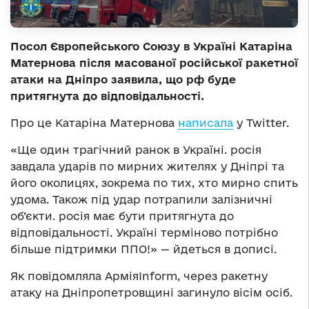
Посол Європейського Союзу в Україні Катаріна
Матернова після масованої російської ракетної
атаки на Дніпро заявила, що рф буде
притягнута до відповідальності.
Про це Катаріна Матернова
написала
у Twitter.
«Ще один трагічний ранок в Україні. росія
завдала ударів по мирних жителях у Дніпрі та
його околицях, зокрема по тих, хто мирно спить
удома. Також під удар потрапили залізничні
об’єкти. росія має бути притягнута до
відповідальності. Україні терміново потрібно
більше підтримки ППО!» — йдеться в дописі.
Як повідомляла АрміяInform, через ракетну
атаку на Дніпропетровщині загинуло вісім осіб.