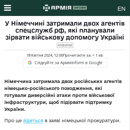
EN
У Німеччині затримали двох агентів
спецслужб рф, які планували
зірвати військову допомогу Україні
НОВИНИ
18 Квітня 2024, 12:00
Прочитаєте за:
< 1
хв.
Слідкуйте за АрміяInform в Google
Німеччина затримала двох російських агентів
німецько-російського походження, які
готували диверсійні атаки проти військової
інфраструктури, щоб підірвати підтримку
України.
Про це
йдеться
в заяві німецької прокуратури.