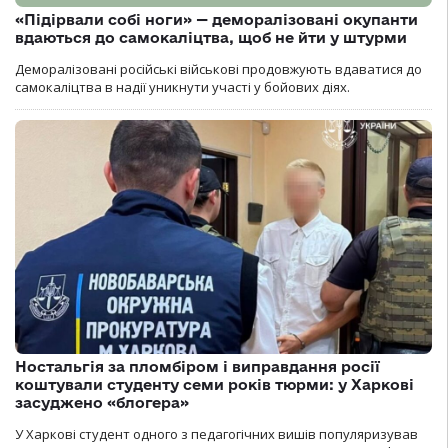
«Підірвали собі ноги» — деморалізовані окупанти
вдаються до самокаліцтва, щоб не йти у штурми
Деморалізовані російські військові продовжують вдаватися до
самокаліцтва в надії уникнути участі у бойових діях.
Ностальгія за пломбіром і виправдання росії
коштували студенту семи років тюрми: у Харкові
засуджено «блогера»
У Харкові студент одного з педагогічних вишів популяризував