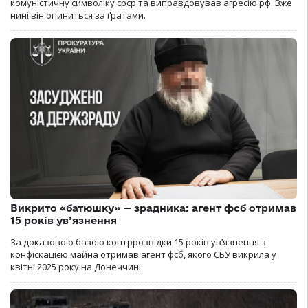
комуністичну символіку срср та виправдовував агресію рф. Вже
нині він опиниться за ґратами.
Викрито «батюшку» — зрадника: агент фсб отримав
15 років ув’язнення
За доказовою базою контррозвідки 15 років увʼязнення з
конфіскацією майна отримав агент фсб, якого СБУ викрила у
квітні 2025 року на Донеччині.