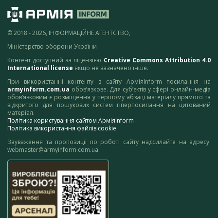
© 2018 - 2026, ІНФОРМАЦІЙНЕ АГЕНТСТВО,
Міністерство оборони України
Контент доступний за ліцензією
Creative Commons Attribution 4.0
International license
якщо не зазначено інше.
При використанні контенту з сайту АрміяInform посилання на
armyinform.com.ua
обов’язкове. Для суб’єктів у сфері онлайн-медіа
обов’язковим є розміщення у першому абзаці матеріалу прямого та
відкритого для пошукових систем гіперпосилання на цитований
матеріал.
Політика користування сайтом АрміяInform
Політика використання файлів cookie
Зауваження та пропозиції по роботі сайту надсилайте на адресу:
webmaster@armyinform.com.ua