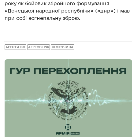
року як бойовик збройного формування
«Донецької народної республіки» («днр») і мав
при собі вогнепальну зброю.
АГЕНТИ РФ
АГРЕСІЯ РФ
НІМЕЧЧИНА