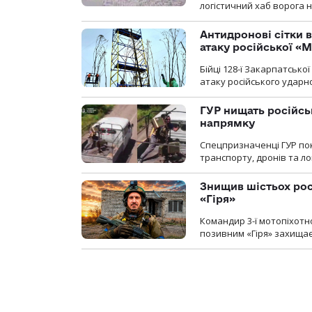
логістичний хаб ворога 
Антидронові сітки в
атаку російської «М
Бійці 128-ї Закарпатсько
атаку російського ударн
ГУР нищать російськ
напрямку
Спецпризначенці ГУР пок
транспорту, дронів та ло
Знищив шістьох росі
«Гіря»
Командир 3-ї мотопіхотно
позивним «Гіря» захищає