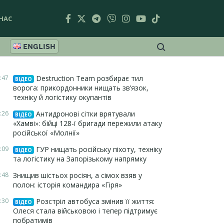
НАС
ENGLISH
:47
Destruction Team розбирає тил
ВІДЕО
ворога: прикордонники нищать зв’язок,
техніку й логістику окупантів
:26
Антидронові сітки врятували
ВІДЕО
«Хамві»: бійці 128-ї бригади пережили атаку
російської «Молнії»
:09
ГУР нищать російську піхоту, техніку
ВІДЕО
та логістику на Запорізькому напрямку
:48
Знищив шістьох росіян, а сімох взяв у
полон: історія командира «Гіря»
:30
Розстріл автобуса змінив її життя:
ВІДЕО
Олеся стала військовою і тепер підтримує
побратимів