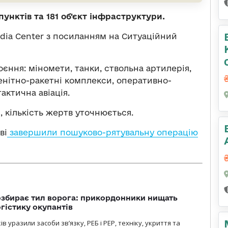
пунктів та 181 об'єкт інфраструктури.
edia Center з посиланням на Ситуаційний
роєння: міномети, танки, ствольна артилерія,
енітно-ракетні комплекси, оперативно-
актична авіація.
, кількість жертв уточнюється.
ві
завершили пошуково-рятувальну операцію
озбирає тил ворога: прикордонники нищать
огістику окупантів
 уразили засоби зв’язку, РЕБ і РЕР, техніку, укриття та