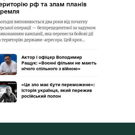
ериторію рф та злам планів
ремля
ьогодні виповнюється два роки від початку
урської операції — безпрецедентної за задумом
виконанням кампанії, яка перенесла бойові дії
а територію держави-агресора. Цей крок…
Актор і офіцер Володимир
Ращук: «Воєнні фільми не мають
нічого спільного з війною»
«Це зло має бути переможене»:
історія українця, який пережив
російський полон