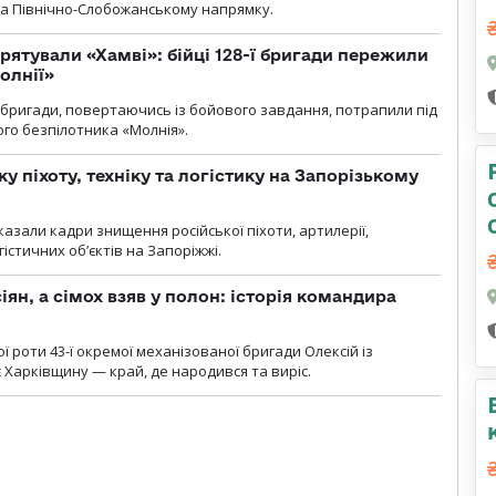
на Північно-Слобожанському напрямку.
рятували «Хамві»: бійці 128-ї бригади пережили
олнії»
ї бригади, повертаючись із бойового завдання, потрапили під
ого безпілотника «Молнія».
у піхоту, техніку та логістику на Запорізькому
азали кадри знищення російської піхоти, артилерії,
гістичних об’єктів на Запоріжжі.
ян, а сімох взяв у полон: історія командира
ї роти 43-ї окремої механізованої бригади Олексій із
 Харківщину — край, де народився та виріс.