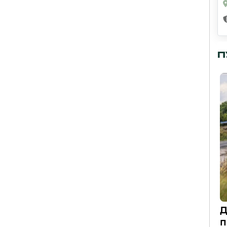
П
Д
п