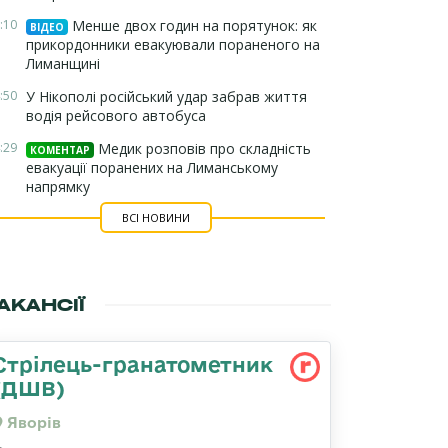
:10
Менше двох годин на порятунок: як
ВІДЕО
прикордонники евакуювали пораненого на
Лиманщині
:50
У Нікополі російський удар забрав життя
водія рейсового автобуса
:29
Медик розповів про складність
КОМЕНТАР
евакуації поранених на Лиманському
напрямку
ВСІ НОВИНИ
АКАНСІЇ
Стрілець-гранатометник
(ДШВ)
Яворів