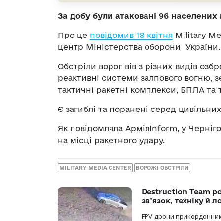
За добу були атаковані 96 населених 
Про це
повідомив 18 квітня
Military M
центр Міністерства оборони України.
Обстріли ворог вів з різних видів озб
реактивні системи залпового вогню, з
тактичні ракетні комплекси, БПЛА та т
Є загиблі та поранені серед цивільних
Як повідомляла АрміяInform, у Черніго
на місці ракетного удару.
MILITARY MEDIA CENTER
ВОРОЖІ ОБСТРІЛИ
Destruction Team р
зв’язок, техніку й л
FPV-дрони прикордонників