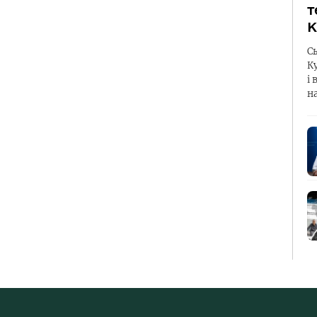
т
К
С
К
і 
н