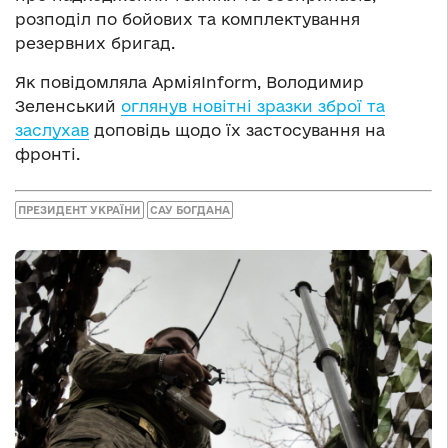
розподіл по бойових та комплектування
резервних бригад.
Як повідомляла АрміяInform, Володимир
Зеленський
оглянув новітні зразки зброї та
заслухав
доповідь щодо їх застосування на
фронті.
ПРЕЗИДЕНТ УКРАЇНИ
САУ БОГДАНА