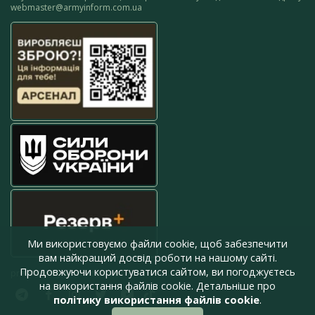
webmaster@armyinform.com.ua
Ми використовуємо файли cookie, щоб забезпечити
вам найкращий досвід роботи на нашому сайті.
Продовжуючи користуватися сайтом, ви погоджуєтесь
press@armyinform.com.ua
на використання файлів cookie. Детальніше про
політику використання файлів cookie
.