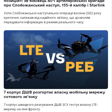
позицій»: зв’язківець 40-ї артилерійської бригади
про Слобожанський наступ, 155-й калібр і Starlink
Успіх Слобожанської наступальної операції восени 2022 року
критично залежав від надійного зв’язку, що дозволяв
передавати інформацію в режимі реального часу.
7 корпус ДШВ розгортає власну мобільну мережу
сотового зв’язку
7 корпус швидкого реагування ДШВ ЗСУ тестує власну LTE-
мережу на лінії фронту.