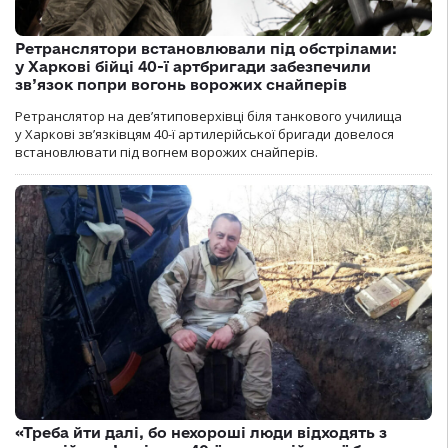
Ретранслятори встановлювали під обстрілами:
у Харкові бійці 40-ї артбригади забезпечили
зв’язок попри вогонь ворожих снайперів
Ретранслятор на дев’ятиповерхівці біля танкового училища
у Харкові зв’язківцям 40-ї артилерійської бригади довелося
встановлювати під вогнем ворожих снайперів.
«Треба йти далі, бо нехороші люди відходять з