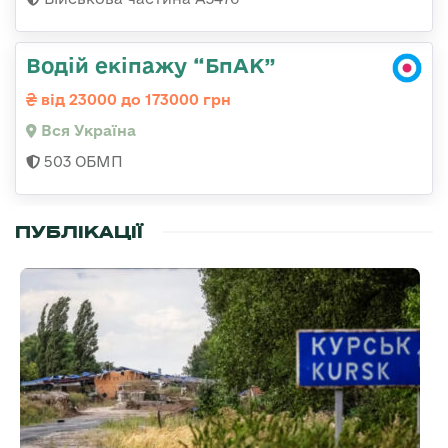
Водій екіпажу “БпАК”
від 23000 до 173000 грн
Вся Україна
503 ОБМП
ПУБЛІКАЦІЇ