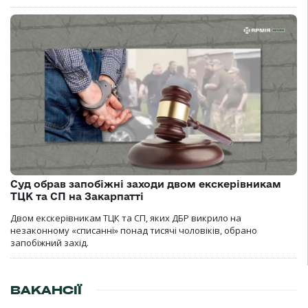
Суд обрав запобіжні заходи двом екскерівникам
ТЦК та СП на Закарпатті
Двом екскерівникам ТЦК та СП, яких ДБР викрило на
незаконному «списанні» понад тисячі чоловіків, обрано
запобіжний захід.
ВАКАНСІЇ