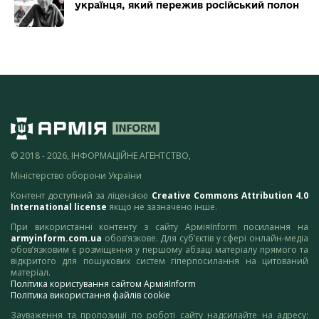
українця, який пережив російський полон
© 2018 - 2026, ІНФОРМАЦІЙНЕ АГЕНТСТВО,
Міністерство оборони України
Контент доступний за ліцензією
Creative Commons Attribution 4.0
International license
якщо не зазначено інше.
При використанні контенту з сайту АрміяInform посилання на
armyinform.com.ua
обов’язкове. Для суб’єктів у сфері онлайн-медіа
обов’язковим є розміщення у першому абзаці матеріалу прямого та
відкритого для пошукових систем гіперпосилання на цитований
матеріал.
Політика користування сайтом АрміяInform
Політика використання файлів cookie
Зауваження та пропозиції по роботі сайту надсилайте на адресу: