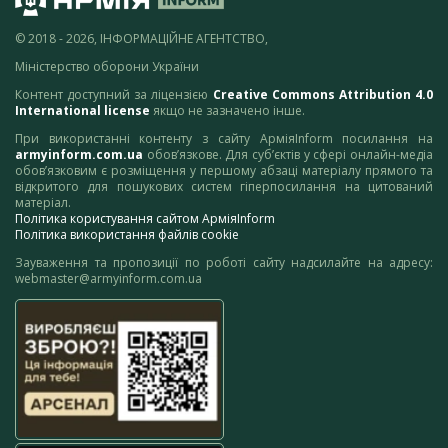
© 2018 - 2026, ІНФОРМАЦІЙНЕ АГЕНТСТВО,
Міністерство оборони України
Контент доступний за ліцензією
Creative Commons Attribution 4.0
International license
якщо не зазначено інше.
При використанні контенту з сайту АрміяInform посилання на
armyinform.com.ua
обов’язкове. Для суб’єктів у сфері онлайн-медіа
обов’язковим є розміщення у першому абзаці матеріалу прямого та
відкритого для пошукових систем гіперпосилання на цитований
матеріал.
Політика користування сайтом АрміяInform
Політика використання файлів cookie
Зауваження та пропозиції по роботі сайту надсилайте на адресу:
webmaster@armyinform.com.ua