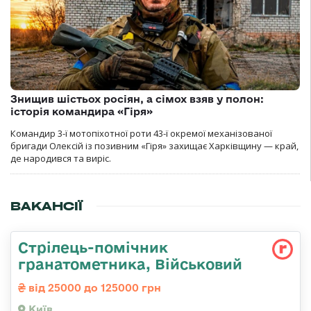
Знищив шістьох росіян, а сімох взяв у полон:
історія командира «Гіря»
Командир 3-ї мотопіхотної роти 43-ї окремої механізованої
бригади Олексій із позивним «Гіря» захищає Харківщину — край,
де народився та виріс.
ВАКАНСІЇ
Стрілець-помічник
гранатометника, Військовий
від 25000 до 125000 грн
Київ