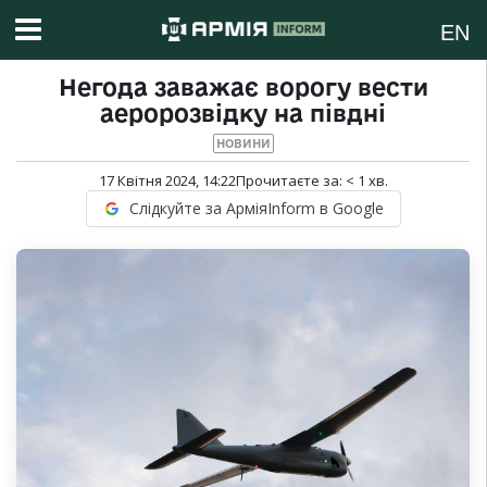
EN
Негода заважає ворогу вести
аеророзвідку на півдні
НОВИНИ
17 Квітня 2024, 14:22
Прочитаєте за:
< 1
хв.
Слідкуйте за АрміяInform в Google