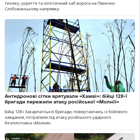
техніку, укриття та логістичний хаб ворога на Північно-
Слобожанському напрямку.
Антидронові сітки врятували «Хамві»: бійці 128-ї
бригади пережили атаку російської «Молнії»
Бійці 128-ї Закарпатської бригади, повертаючись із бойового
завдання, потрапили під атаку російського ударного
безпілотника «Молнія».