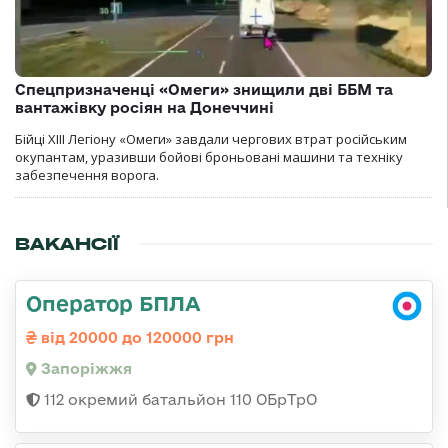
Спецпризначенці «Омеги» знищили дві ББМ та
вантажівку росіян на Донеччині
Бійці ХІІІ Легіону «Омеги» завдали чергових втрат російським
окупантам, уразивши бойові броньовані машини та техніку
забезпечення ворога.
ВАКАНСІЇ
Оператор БПЛА
від 20000 до 120000 грн
Запоріжжя
112 окремий батальйон 110 ОБрТрО