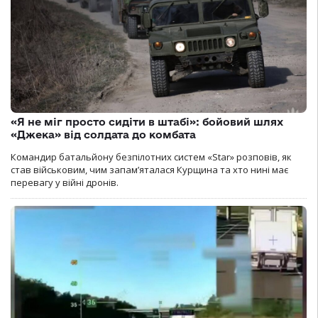
«Я не міг просто сидіти в штабі»: бойовий шлях
«Джека» від солдата до комбата
Командир батальйону безпілотних систем «Star» розповів, як
став військовим, чим запам’яталася Курщина та хто нині має
перевагу у війні дронів.