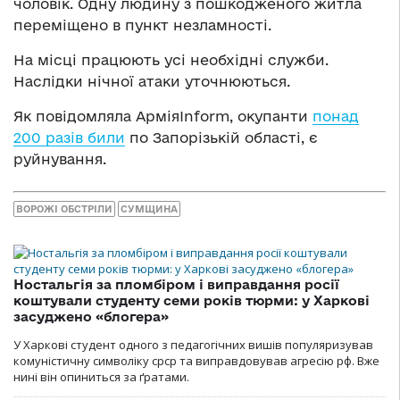
чоловік. Одну людину з пошкодженого житла
переміщено в пункт незламності.
На місці працюють усі необхідні служби.
Наслідки нічної атаки уточнюються.
Як повідомляла АрміяInform, окупанти
понад
200 разів били
по Запорізькій області, є
руйнування.
ВОРОЖІ ОБСТРІЛИ
СУМЩИНА
Ностальгія за пломбіром і виправдання росії
коштували студенту семи років тюрми: у Харкові
засуджено «блогера»
У Харкові студент одного з педагогічних вишів популяризував
комуністичну символіку срср та виправдовував агресію рф. Вже
нині він опиниться за ґратами.