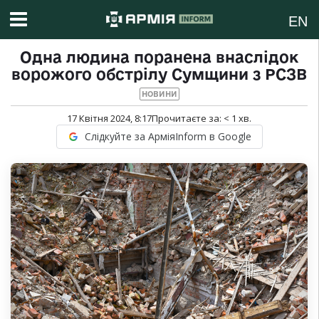
EN
Одна людина поранена внаслідок
ворожого обстрілу Сумщини з РСЗВ
НОВИНИ
17 Квітня 2024, 8:17
Прочитаєте за:
< 1
хв.
Слідкуйте за АрміяInform в Google