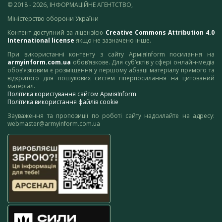
© 2018 - 2026, ІНФОРМАЦІЙНЕ АГЕНТСТВО,
Міністерство оборони України
Контент доступний за ліцензією
Creative Commons Attribution 4.0
International license
якщо не зазначено інше.
При використанні контенту з сайту АрміяInform посилання на
armyinform.com.ua
обов’язкове. Для суб’єктів у сфері онлайн-медіа
обов’язковим є розміщення у першому абзаці матеріалу прямого та
відкритого для пошукових систем гіперпосилання на цитований
матеріал.
Політика користування сайтом АрміяInform
Політика використання файлів cookie
Зауваження та пропозиції по роботі сайту надсилайте на адресу:
webmaster@armyinform.com.ua