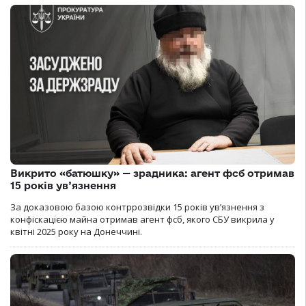
Викрито «батюшку» — зрадника: агент фсб отримав
15 років ув’язнення
За доказовою базою контррозвідки 15 років увʼязнення з
конфіскацією майна отримав агент фсб, якого СБУ викрила у
квітні 2025 року на Донеччині.